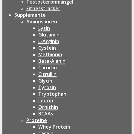
Testosteronmangel
Fitnesstracker
Supplemente
Aminosäuren
Lysin
Glutamin
L-Arginin
Cystein
Methionin
Beta-Alanin
Carnitin
Citrullin
Glycin
Tyrosin
Tryptophan
Leucin
Ornithin
BCAAs
Proteine
Whey Protein
Casein