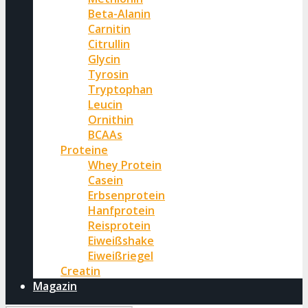
Beta-Alanin
Carnitin
Citrullin
Glycin
Tyrosin
Tryptophan
Leucin
Ornithin
BCAAs
Proteine
Whey Protein
Casein
Erbsenprotein
Hanfprotein
Reisprotein
Eiweißshake
Eiweißriegel
Creatin
Magazin