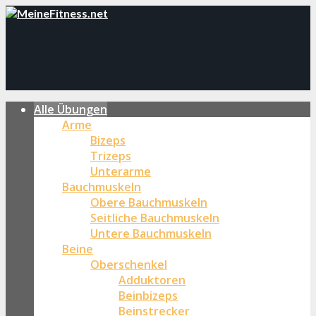
Alle Übungen
Arme
Bizeps
Trizeps
Unterarme
Bauchmuskeln
Obere Bauchmuskeln
Seitliche Bauchmuskeln
Untere Bauchmuskeln
Beine
Oberschenkel
Adduktoren
Beinbizeps
Beinstrecker