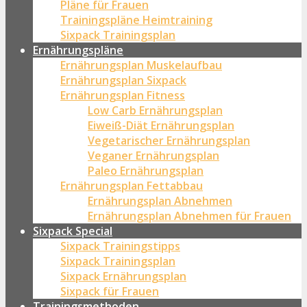
Pläne für Frauen
Trainingspläne Heimtraining
Sixpack Trainingsplan
Ernährungspläne
Ernährungsplan Muskelaufbau
Ernährungsplan Sixpack
Ernährungsplan Fitness
Low Carb Ernährungsplan
Eiweiß-Diät Ernährungsplan
Vegetarischer Ernährungsplan
Veganer Ernährungsplan
Paleo Ernährungsplan
Ernährungsplan Fettabbau
Ernährungsplan Abnehmen
Ernährungsplan Abnehmen für Frauen
Sixpack Special
Sixpack Trainingstipps
Sixpack Trainingsplan
Sixpack Ernährungsplan
Sixpack für Frauen
Trainingsmethoden