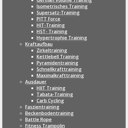
German Volume Training
Isometrisches Training
Supersatz-Training
PITT Force
HIT-Training
HST- Training
Hypertrophie Training
Kraftaufbau
Zirkeltraining
Kettlebell Training
Pyramidentraining
Schnellkrafttraining
Maximalkrafttraining
Ausdauer
HIIT Training
Tabata-Training
Carb Cycling
Faszientraining
Beckenbodentraining
Battle Rope
Fitness Trampolin