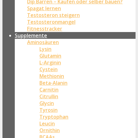
Dip Barren – Kaufen oder selber bauen?
Spagat lernen
Testosteron steigern
Testosteronmangel
Fitnesstracker
Supplemente
Aminosäuren
Lysin
Glutamin
L-Arginin
Cystein
Methionin
Beta-Alanin
Carnitin
Citrullin
Glycin
Tyrosin
Tryptophan
Leucin
Ornithin
BCAAs