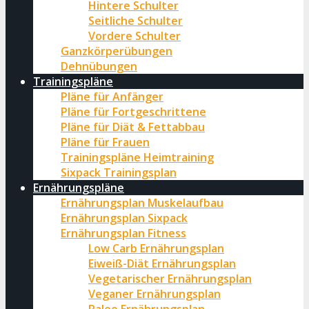
Hintere Schulter
Seitliche Schulter
Vordere Schulter
Ganzkörperübungen
Dehnübungen
Trainingspläne
Pläne für Anfänger
Pläne für Fortgeschrittene
Pläne für Diät & Fettabbau
Pläne für Frauen
Trainingspläne Heimtraining
Sixpack Trainingsplan
Ernährungspläne
Ernährungsplan Muskelaufbau
Ernährungsplan Sixpack
Ernährungsplan Fitness
Low Carb Ernährungsplan
Eiweiß-Diät Ernährungsplan
Vegetarischer Ernährungsplan
Veganer Ernährungsplan