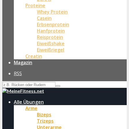
Proteine
Whey Protein
Casein
Erbsenprotein
Hanfprotein
Reisprotein
Eiweißshake
Eiweißriegel
Creatin
Magazin
RSS
Alle Übungen
Arme
Bizeps
Trizeps
Unterarme