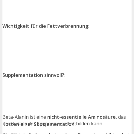
Wichtigkeit für die Fettverbrennung:
Supplementation sinnvoll?:
Beta-Alanin ist eine
nicht-essentielle Aminosäure
, das
heißt, dass der Körper sie selbst bilden kann.
Kosten einer Supplementation: