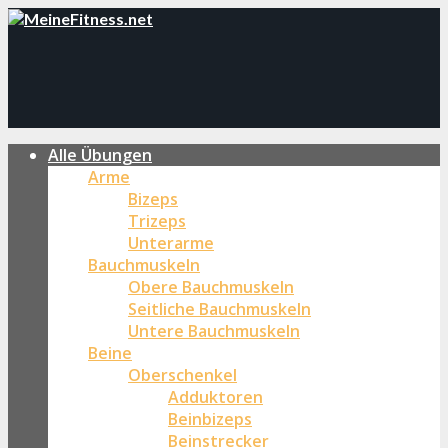
Alle Übungen
Arme
Bizeps
Trizeps
Unterarme
Bauchmuskeln
Obere Bauchmuskeln
Seitliche Bauchmuskeln
Untere Bauchmuskeln
Beine
Oberschenkel
Adduktoren
Beinbizeps
Beinstrecker