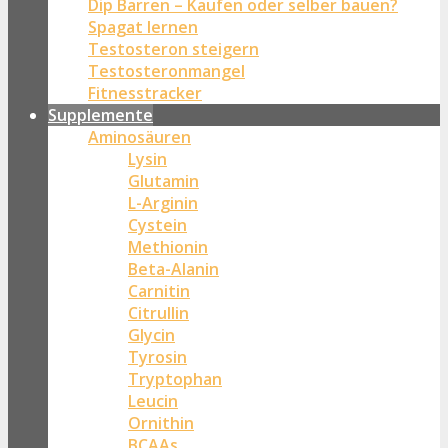
Dip Barren – Kaufen oder selber bauen?
Spagat lernen
Testosteron steigern
Testosteronmangel
Fitnesstracker
Supplemente
Aminosäuren
Lysin
Glutamin
L-Arginin
Cystein
Methionin
Beta-Alanin
Carnitin
Citrullin
Glycin
Tyrosin
Tryptophan
Leucin
Ornithin
BCAAs