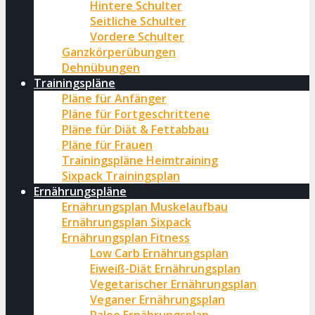
Hintere Schulter
Seitliche Schulter
Vordere Schulter
Ganzkörperübungen
Dehnübungen
Trainingspläne
Pläne für Anfänger
Pläne für Fortgeschrittene
Pläne für Diät & Fettabbau
Pläne für Frauen
Trainingspläne Heimtraining
Sixpack Trainingsplan
Ernährungspläne
Ernährungsplan Muskelaufbau
Ernährungsplan Sixpack
Ernährungsplan Fitness
Low Carb Ernährungsplan
Eiweiß-Diät Ernährungsplan
Vegetarischer Ernährungsplan
Veganer Ernährungsplan