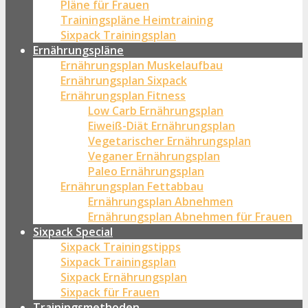
Pläne für Frauen
Trainingspläne Heimtraining
Sixpack Trainingsplan
Ernährungspläne
Ernährungsplan Muskelaufbau
Ernährungsplan Sixpack
Ernährungsplan Fitness
Low Carb Ernährungsplan
Eiweiß-Diät Ernährungsplan
Vegetarischer Ernährungsplan
Veganer Ernährungsplan
Paleo Ernährungsplan
Ernährungsplan Fettabbau
Ernährungsplan Abnehmen
Ernährungsplan Abnehmen für Frauen
Sixpack Special
Sixpack Trainingstipps
Sixpack Trainingsplan
Sixpack Ernährungsplan
Sixpack für Frauen
Trainingsmethoden