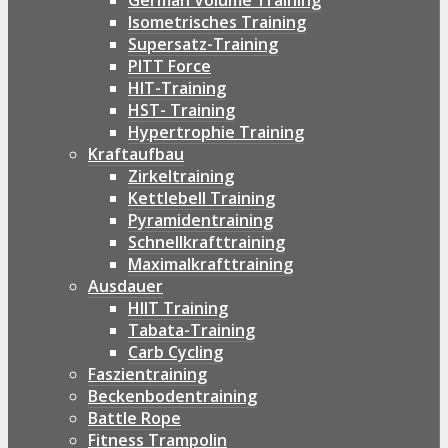
German Volume Training
Isometrisches Training
Supersatz-Training
PITT Force
HIT-Training
HST- Training
Hypertrophie Training
Kraftaufbau
Zirkeltraining
Kettlebell Training
Pyramidentraining
Schnellkrafttraining
Maximalkrafttraining
Ausdauer
HIIT Training
Tabata-Training
Carb Cycling
Faszientraining
Beckenbodentraining
Battle Rope
Fitness Trampolin