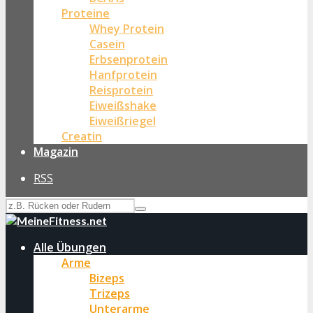
Proteine
Whey Protein
Casein
Erbsenprotein
Hanfprotein
Reisprotein
Eiweißshake
Eiweißriegel
Creatin
Magazin
RSS
Alle Übungen
Arme
Bizeps
Trizeps
Unterarme