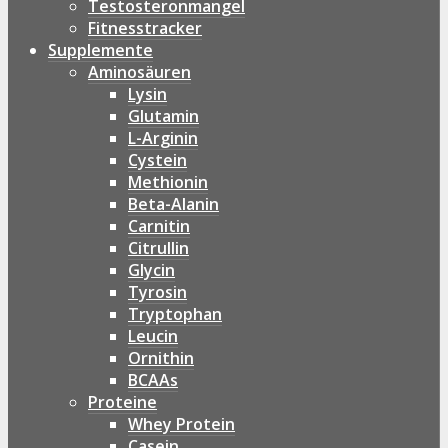
Testosteronmangel
Fitnesstracker
Supplemente
Aminosäuren
Lysin
Glutamin
L-Arginin
Cystein
Methionin
Beta-Alanin
Carnitin
Citrullin
Glycin
Tyrosin
Tryptophan
Leucin
Ornithin
BCAAs
Proteine
Whey Protein
Casein