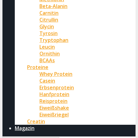
Beta-Alanin
Carnitin
Citrullin
Glycin
Tyrosin
Tryptophan
Leucin
Ornithin
BCAAs
Proteine
Whey Protein
Casein
Erbsenprotein
Hanfprotein
Reisprotein
Eiweißshake
Eiweißriegel
Creatin
Magazin