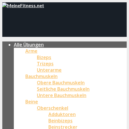
Alle Übungen
Arme
Bizeps
Trizeps
Unterarme
Bauchmuskeln
Obere Bauchmuskeln
Seitliche Bauchmuskeln
Untere Bauchmuskeln
Beine
Oberschenkel
Adduktoren
Beinbizeps
Beinstrecker