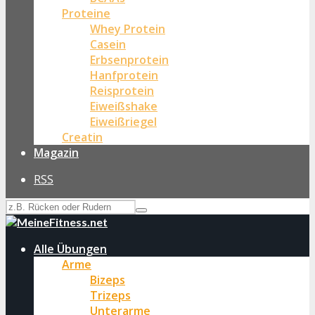
Proteine
Whey Protein
Casein
Erbsenprotein
Hanfprotein
Reisprotein
Eiweißshake
Eiweißriegel
Creatin
Magazin
RSS
Alle Übungen
Arme
Bizeps
Trizeps
Unterarme