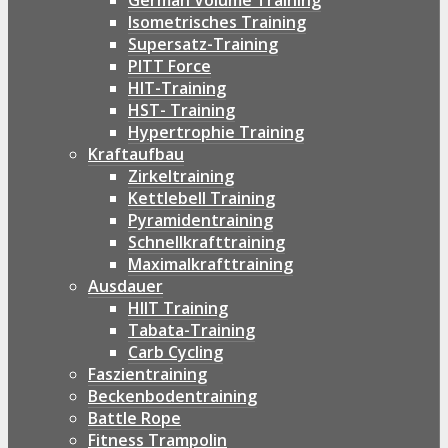
German Volume Training
Isometrisches Training
Supersatz-Training
PITT Force
HIT-Training
HST- Training
Hypertrophie Training
Kraftaufbau
Zirkeltraining
Kettlebell Training
Pyramidentraining
Schnellkrafttraining
Maximalkrafttraining
Ausdauer
HIIT Training
Tabata-Training
Carb Cycling
Faszientraining
Beckenbodentraining
Battle Rope
Fitness Trampolin