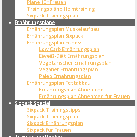
Pläne für Frauen
Trainingspläne Heimtraining
Sixpack Trainingsplan
Ernährungspläne
Ernährungsplan Muskelaufbau
Ernährungsplan Sixpack
Ernährungsplan Fitness
Low Carb Ernährungsplan
Eiweiß-Diät Ernährungsplan
Vegetarischer Ernährungsplan
Veganer Ernährungsplan
Paleo Ernährungsplan
Ernährungsplan Fettabbau
Ernährungsplan Abnehmen
Ernährungsplan Abnehmen für Frauen
Sixpack Special
Sixpack Trainingstipps
Sixpack Trainingsplan
Sixpack Ernährungsplan
Sixpack für Frauen
Trainingsmethoden