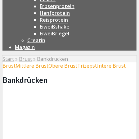
Erbsenprotein
Hanfprotein
Reisprotein
Eiweißshake
Eiweißriegel
Creatin
Magazin
Start
»
Brust
»
Bankdrücken
Brust
Mittlere Brust
Obere Brust
Trizeps
Untere Brust
Bankdrücken