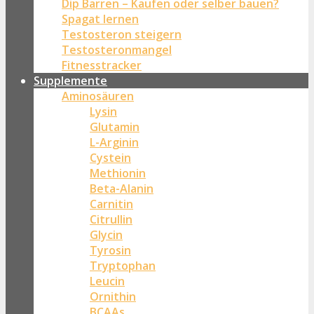
Dip Barren – Kaufen oder selber bauen?
Spagat lernen
Testosteron steigern
Testosteronmangel
Fitnesstracker
Supplemente
Aminosäuren
Lysin
Glutamin
L-Arginin
Cystein
Methionin
Beta-Alanin
Carnitin
Citrullin
Glycin
Tyrosin
Tryptophan
Leucin
Ornithin
BCAAs