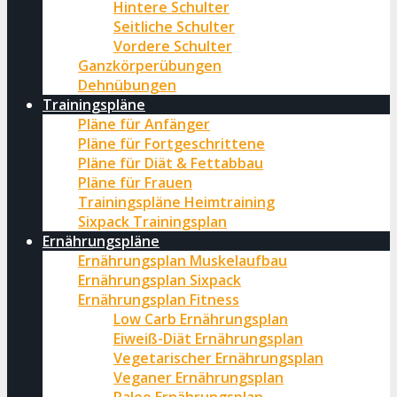
Hintere Schulter
Seitliche Schulter
Vordere Schulter
Ganzkörperübungen
Dehnübungen
Trainingspläne
Pläne für Anfänger
Pläne für Fortgeschrittene
Pläne für Diät & Fettabbau
Pläne für Frauen
Trainingspläne Heimtraining
Sixpack Trainingsplan
Ernährungspläne
Ernährungsplan Muskelaufbau
Ernährungsplan Sixpack
Ernährungsplan Fitness
Low Carb Ernährungsplan
Eiweiß-Diät Ernährungsplan
Vegetarischer Ernährungsplan
Veganer Ernährungsplan