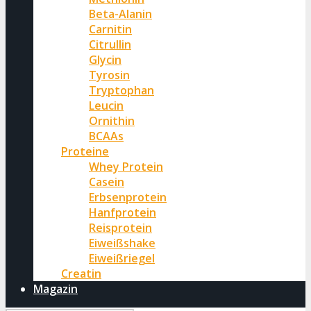
Beta-Alanin
Carnitin
Citrullin
Glycin
Tyrosin
Tryptophan
Leucin
Ornithin
BCAAs
Proteine
Whey Protein
Casein
Erbsenprotein
Hanfprotein
Reisprotein
Eiweißshake
Eiweißriegel
Creatin
Magazin