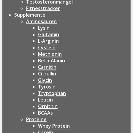
Testosteronmangel
Fitnesstracker
Supplemente
Aminosäuren
Lysin
Glutamin
L-Arginin
Cystein
Methionin
Beta-Alanin
Carnitin
Citrullin
Glycin
Tyrosin
Tryptophan
Leucin
Ornithin
BCAAs
Proteine
Whey Protein
Casein