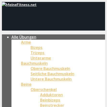
Alle Übungen
Arme
Bizeps
Trizeps
Unterarme
Bauchmuskeln
Obere Bauchmuskeln
Seitliche Bauchmuskeln
Untere Bauchmuskeln
Beine
Oberschenkel
Adduktoren
Beinbizeps
Beinstrecker