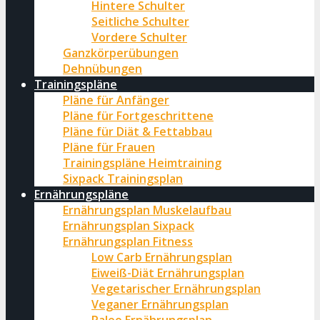
Hintere Schulter
Seitliche Schulter
Vordere Schulter
Ganzkörperübungen
Dehnübungen
Trainingspläne
Pläne für Anfänger
Pläne für Fortgeschrittene
Pläne für Diät & Fettabbau
Pläne für Frauen
Trainingspläne Heimtraining
Sixpack Trainingsplan
Ernährungspläne
Ernährungsplan Muskelaufbau
Ernährungsplan Sixpack
Ernährungsplan Fitness
Low Carb Ernährungsplan
Eiweiß-Diät Ernährungsplan
Vegetarischer Ernährungsplan
Veganer Ernährungsplan