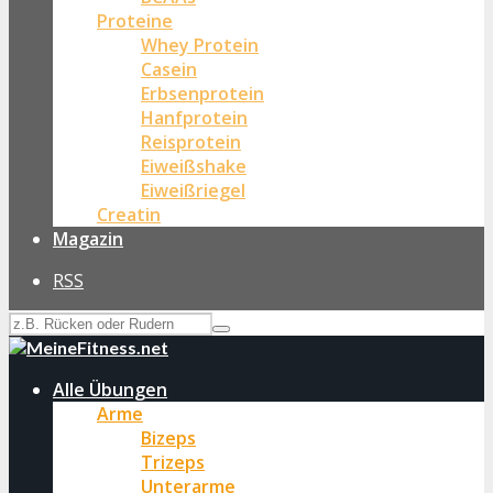
Proteine
Whey Protein
Casein
Erbsenprotein
Hanfprotein
Reisprotein
Eiweißshake
Eiweißriegel
Creatin
Magazin
RSS
Alle Übungen
Arme
Bizeps
Trizeps
Unterarme