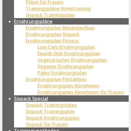
Pläne für Frauen
Trainingspläne Heimtraining
Sixpack Trainingsplan
Ernährungspläne
Ernährungsplan Muskelaufbau
Ernährungsplan Sixpack
Ernährungsplan Fitness
Low Carb Ernährungsplan
Eiweiß-Diät Ernährungsplan
Vegetarischer Ernährungsplan
Veganer Ernährungsplan
Paleo Ernährungsplan
Ernährungsplan Fettabbau
Ernährungsplan Abnehmen
Ernährungsplan Abnehmen für Frauen
Sixpack Special
Sixpack Trainingstipps
Sixpack Trainingsplan
Sixpack Ernährungsplan
Sixpack für Frauen
Trainingsmethoden