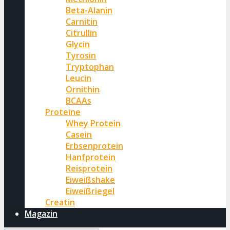
Beta-Alanin
Carnitin
Citrullin
Glycin
Tyrosin
Tryptophan
Leucin
Ornithin
BCAAs
Proteine
Whey Protein
Casein
Erbsenprotein
Hanfprotein
Reisprotein
Eiweißshake
Eiweißriegel
Creatin
Magazin