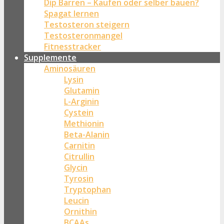
Dip Barren – Kaufen oder selber bauen?
Spagat lernen
Testosteron steigern
Testosteronmangel
Fitnesstracker
Supplemente
Aminosäuren
Lysin
Glutamin
L-Arginin
Cystein
Methionin
Beta-Alanin
Carnitin
Citrullin
Glycin
Tyrosin
Tryptophan
Leucin
Ornithin
BCAAs