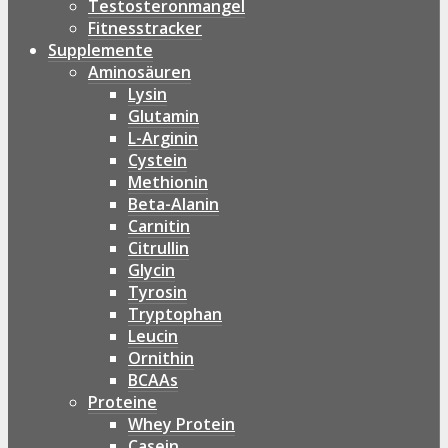
Testosteronmangel
Fitnesstracker
Supplemente
Aminosäuren
Lysin
Glutamin
L-Arginin
Cystein
Methionin
Beta-Alanin
Carnitin
Citrullin
Glycin
Tyrosin
Tryptophan
Leucin
Ornithin
BCAAs
Proteine
Whey Protein
Casein