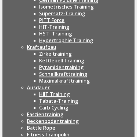
German Volume Training
Isometrisches Training
Supersatz-Training
PITT Force
HIT-Training
HST- Training
Hypertrophie Training
Kraftaufbau
Zirkeltraining
Kettlebell Training
Pyramidentraining
Schnellkrafttraining
Maximalkrafttraining
Ausdauer
HIIT Training
Tabata-Training
Carb Cycling
Faszientraining
Beckenbodentraining
Battle Rope
Fitness Trampolin