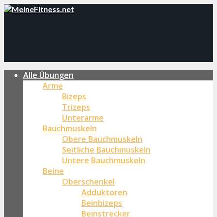
Alle Übungen
Arme
Bizeps
Trizeps
Unterarme
Bauchmuskeln
Obere Bauchmuskeln
Seitliche Bauchmuskeln
Untere Bauchmuskeln
Beine
Oberschenkel
Adduktoren
Beinbizeps
Beinstrecker