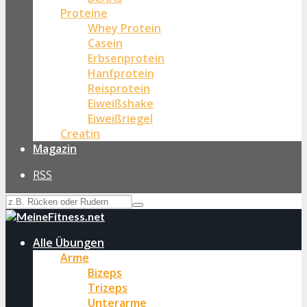
Proteine
Whey Protein
Casein
Erbsenprotein
Hanfprotein
Reisprotein
Eiweißshake
Eiweißriegel
Creatin
Magazin
RSS
Alle Übungen
Arme
Bizeps
Trizeps
Unterarme