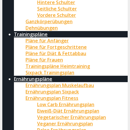
Hintere Schulter
Seitliche Schulter
Vordere Schulter
Ganzkörperübungen
Dehnübungen
Trainingspläne
Pläne für Anfänger
Pläne für Fortgeschrittene
Pläne für Diät & Fettabbau
Pläne für Frauen
Trainingspläne Heimtraining
Sixpack Trainingsplan
Ernährungspläne
Ernährungsplan Muskelaufbau
Ernährungsplan Sixpack
Ernährungsplan Fitness
Low Carb Ernährungsplan
Eiweiß-Diät Ernährungsplan
Vegetarischer Ernährungsplan
Veganer Ernährungsplan