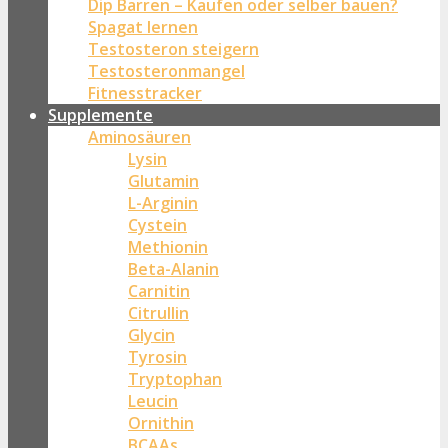
Dip Barren – Kaufen oder selber bauen?
Spagat lernen
Testosteron steigern
Testosteronmangel
Fitnesstracker
Supplemente
Aminosäuren
Lysin
Glutamin
L-Arginin
Cystein
Methionin
Beta-Alanin
Carnitin
Citrullin
Glycin
Tyrosin
Tryptophan
Leucin
Ornithin
BCAAs