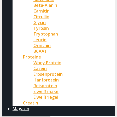
Beta-Alanin
Carnitin
Citrullin
Glycin
Tyrosin
Tryptophan
Leucin
Ornithin
BCAAs
Proteine
Whey Protein
Casein
Erbsenprotein
Hanfprotein
Reisprotein
Eiweißshake
Eiweißriegel
Creatin
Magazin