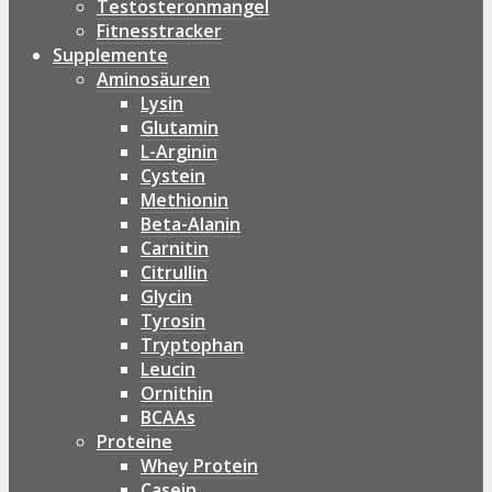
Testosteronmangel
Fitnesstracker
Supplemente
Aminosäuren
Lysin
Glutamin
L-Arginin
Cystein
Methionin
Beta-Alanin
Carnitin
Citrullin
Glycin
Tyrosin
Tryptophan
Leucin
Ornithin
BCAAs
Proteine
Whey Protein
Casein