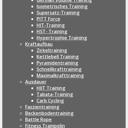
German Volume Training
Isometrisches Training
Supersatz-Training
PITT Force
HIT-Training
HST- Training
Hypertrophie Training
Kraftaufbau
Zirkeltraining
Kettlebell Training
Pyramidentraining
Schnellkrafttraining
Maximalkrafttraining
Ausdauer
HIIT Training
Tabata-Training
Carb Cycling
Faszientraining
Beckenbodentraining
Battle Rope
Fitness Trampolin