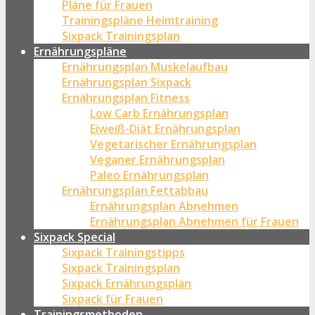
Pläne für Frauen
Trainingspläne Heimtraining
Sixpack Trainingsplan
Ernährungspläne
Ernährungsplan Muskelaufbau
Ernährungsplan Sixpack
Ernährungsplan Fitness
Low Carb Ernährungsplan
Eiweiß-Diät Ernährungsplan
Vegetarischer Ernährungsplan
Veganer Ernährungsplan
Paleo Ernährungsplan
Ernährungsplan Fettabbau
Ernährungsplan Abnehmen
Ernährungsplan Abnehmen für Frauen
Sixpack Special
Sixpack Trainingstipps
Sixpack Trainingsplan
Sixpack Ernährungsplan
Sixpack für Frauen
Trainingsmethoden