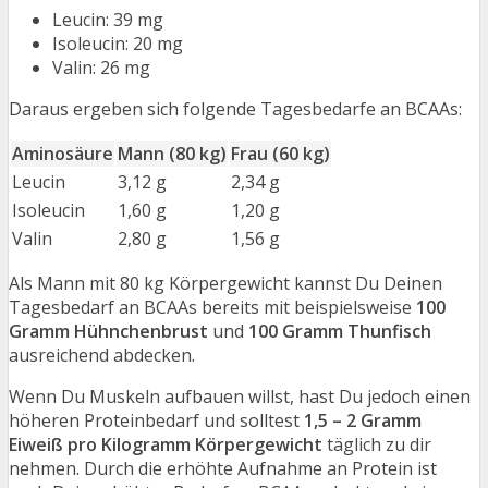
Leucin: 39 mg
Isoleucin: 20 mg
Valin: 26 mg
Daraus ergeben sich folgende Tagesbedarfe an BCAAs:
Aminosäure
Mann (80 kg)
Frau (60 kg)
Leucin
3,12 g
2,34 g
Isoleucin
1,60 g
1,20 g
Valin
2,80 g
1,56 g
Als Mann mit 80 kg Körpergewicht kannst Du Deinen
Tagesbedarf an BCAAs bereits mit beispielsweise
100
Gramm Hühnchenbrust
und
100 Gramm Thunfisch
ausreichend abdecken.
Wenn Du Muskeln aufbauen willst, hast Du jedoch einen
höheren Proteinbedarf und solltest
1,5 – 2 Gramm
Eiweiß pro Kilogramm Körpergewicht
täglich zu dir
nehmen. Durch die erhöhte Aufnahme an Protein ist