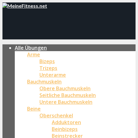
Alle Übungen
Arme
Bizeps
Trizeps
Unterarme
Bauchmuskeln
Obere Bauchmuskeln
Seitliche Bauchmuskeln
Untere Bauchmuskeln
Beine
Oberschenkel
Adduktoren
Beinbizeps
Beinstrecker