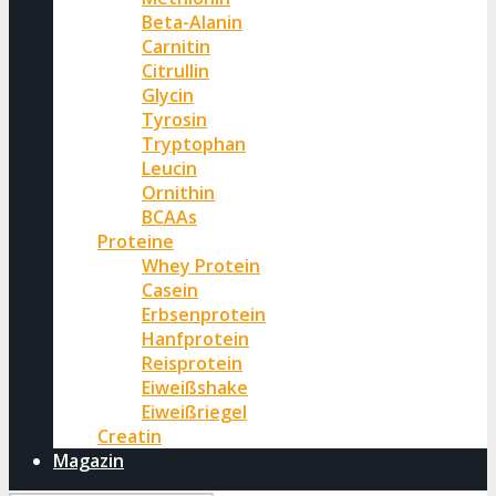
Beta-Alanin
Carnitin
Citrullin
Glycin
Tyrosin
Tryptophan
Leucin
Ornithin
BCAAs
Proteine
Whey Protein
Casein
Erbsenprotein
Hanfprotein
Reisprotein
Eiweißshake
Eiweißriegel
Creatin
Magazin