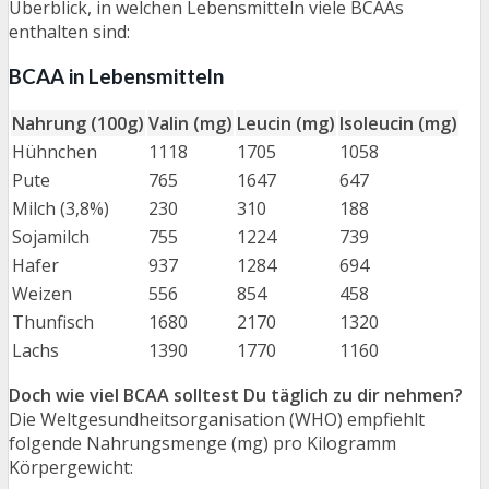
Überblick, in welchen Lebensmitteln viele BCAAs
enthalten sind:
BCAA in Lebensmitteln
Nahrung (100g)
Valin (mg)
Leucin (mg)
Isoleucin (mg)
Hühnchen
1118
1705
1058
Pute
765
1647
647
Milch (3,8%)
230
310
188
Sojamilch
755
1224
739
Hafer
937
1284
694
Weizen
556
854
458
Thunfisch
1680
2170
1320
Lachs
1390
1770
1160
Doch wie viel BCAA solltest Du täglich zu dir nehmen?
Die Weltgesundheitsorganisation (WHO) empfiehlt
folgende Nahrungsmenge (mg) pro Kilogramm
Körpergewicht: