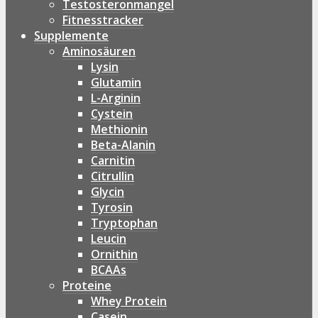
Testosteronmangel
Fitnesstracker
Supplemente
Aminosäuren
Lysin
Glutamin
L-Arginin
Cystein
Methionin
Beta-Alanin
Carnitin
Citrullin
Glycin
Tyrosin
Tryptophan
Leucin
Ornithin
BCAAs
Proteine
Whey Protein
Casein