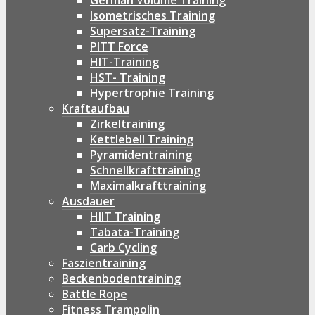
German Volume Training
Isometrisches Training
Supersatz-Training
PITT Force
HIT-Training
HST- Training
Hypertrophie Training
Kraftaufbau
Zirkeltraining
Kettlebell Training
Pyramidentraining
Schnellkrafttraining
Maximalkrafttraining
Ausdauer
HIIT Training
Tabata-Training
Carb Cycling
Faszientraining
Beckenbodentraining
Battle Rope
Fitness Trampolin