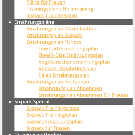
Pläne für Frauen
Trainingspläne Heimtraining
Sixpack Trainingsplan
Ernährungspläne
Ernährungsplan Muskelaufbau
Ernährungsplan Sixpack
Ernährungsplan Fitness
Low Carb Ernährungsplan
Eiweiß-Diät Ernährungsplan
Vegetarischer Ernährungsplan
Veganer Ernährungsplan
Paleo Ernährungsplan
Ernährungsplan Fettabbau
Ernährungsplan Abnehmen
Ernährungsplan Abnehmen für Frauen
Sixpack Special
Sixpack Trainingstipps
Sixpack Trainingsplan
Sixpack Ernährungsplan
Sixpack für Frauen
Trainingsmethoden