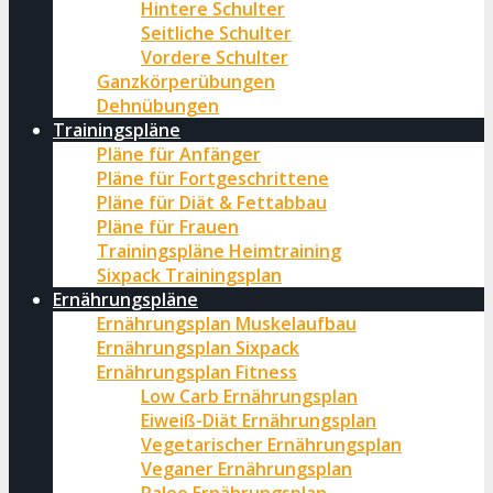
Hintere Schulter
Seitliche Schulter
Vordere Schulter
Ganzkörperübungen
Dehnübungen
Trainingspläne
Pläne für Anfänger
Pläne für Fortgeschrittene
Pläne für Diät & Fettabbau
Pläne für Frauen
Trainingspläne Heimtraining
Sixpack Trainingsplan
Ernährungspläne
Ernährungsplan Muskelaufbau
Ernährungsplan Sixpack
Ernährungsplan Fitness
Low Carb Ernährungsplan
Eiweiß-Diät Ernährungsplan
Vegetarischer Ernährungsplan
Veganer Ernährungsplan