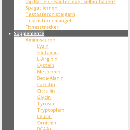
Dip Barren – Kaufen oder selber bauen?
Spagat lernen
Testosteron steigern
Testosteronmangel
Fitnesstracker
Supplemente
Aminosäuren
Lysin
Glutamin
L-Arginin
Cystein
Methionin
Beta-Alanin
Carnitin
Citrullin
Glycin
Tyrosin
Tryptophan
Leucin
Ornithin
BCAAs