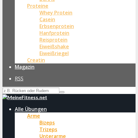
Proteine
Whey Protein
Casein
Erbsenprotein
Hanfprotein
Reisprotein
Eiweißshake
Eiweißriegel
Creatin
Magazin
RSS
Alle Übungen
Arme
Bizeps
Trizeps
Unterarme