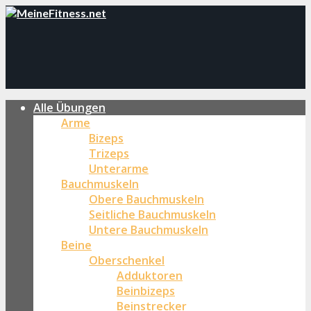
Alle Übungen
Arme
Bizeps
Trizeps
Unterarme
Bauchmuskeln
Obere Bauchmuskeln
Seitliche Bauchmuskeln
Untere Bauchmuskeln
Beine
Oberschenkel
Adduktoren
Beinbizeps
Beinstrecker