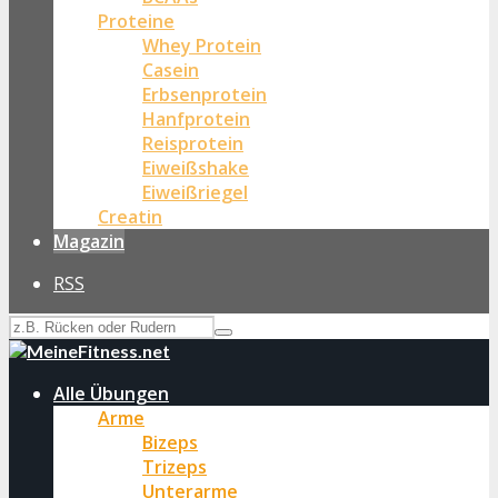
Proteine
Whey Protein
Casein
Erbsenprotein
Hanfprotein
Reisprotein
Eiweißshake
Eiweißriegel
Creatin
Magazin
RSS
Alle Übungen
Arme
Bizeps
Trizeps
Unterarme