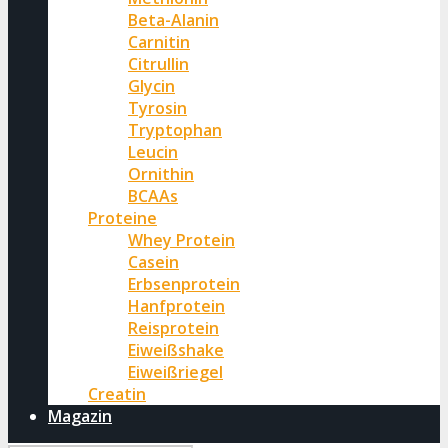
Beta-Alanin
Carnitin
Citrullin
Glycin
Tyrosin
Tryptophan
Leucin
Ornithin
BCAAs
Proteine
Whey Protein
Casein
Erbsenprotein
Hanfprotein
Reisprotein
Eiweißshake
Eiweißriegel
Creatin
Magazin