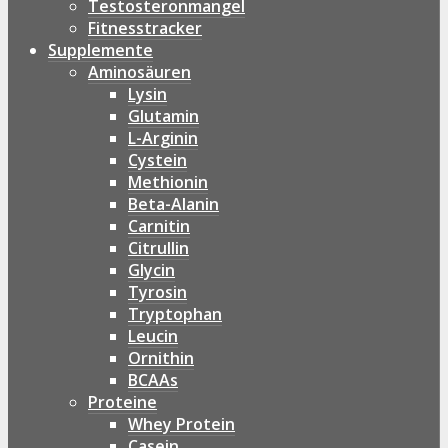
Testosteronmangel
Fitnesstracker
Supplemente
Aminosäuren
Lysin
Glutamin
L-Arginin
Cystein
Methionin
Beta-Alanin
Carnitin
Citrullin
Glycin
Tyrosin
Tryptophan
Leucin
Ornithin
BCAAs
Proteine
Whey Protein
Casein