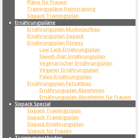
Pläne für Frauen
Trainingspläne Heimtraining
Sixpack Trainingsplan
Ernährungspläne
Ernährungsplan Muskelaufbau
Ernährungsplan Sixpack
Ernährungsplan Fitness
Low Carb Ernährungsplan
Eiweiß-Diät Ernährungsplan
Vegetarischer Ernährungsplan
Veganer Ernährungsplan
Paleo Ernährungsplan
Ernährungsplan Fettabbau
Ernährungsplan Abnehmen
Ernährungsplan Abnehmen für Frauen
Sixpack Special
Sixpack Trainingstipps
Sixpack Trainingsplan
Sixpack Ernährungsplan
Sixpack für Frauen
Trainingsmethoden