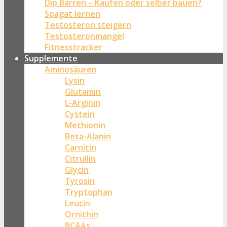
Dip Barren – Kaufen oder selber bauen?
Spagat lernen
Testosteron steigern
Testosteronmangel
Fitnesstracker
Supplemente
Aminosäuren
Lysin
Glutamin
L-Arginin
Cystein
Methionin
Beta-Alanin
Carnitin
Citrullin
Glycin
Tyrosin
Tryptophan
Leucin
Ornithin
BCAAs