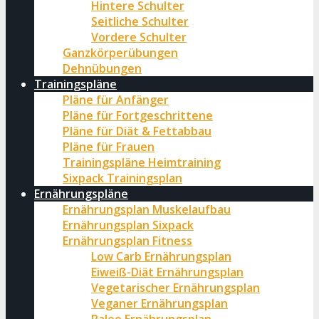
Hintere Schulter
Seitliche Schulter
Vordere Schulter
Ganzkörperübungen
Dehnübungen
Trainingspläne
Pläne für Anfänger
Pläne für Fortgeschrittene
Pläne für Diät & Fettabbau
Pläne für Frauen
Trainingspläne Heimtraining
Sixpack Trainingsplan
Ernährungspläne
Ernährungsplan Muskelaufbau
Ernährungsplan Sixpack
Ernährungsplan Fitness
Low Carb Ernährungsplan
Eiweiß-Diät Ernährungsplan
Vegetarischer Ernährungsplan
Veganer Ernährungsplan