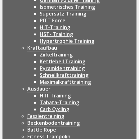
German Volume Training
Isometrisches Training
Supersatz-Training
PITT Force
HIT-Training
HST- Training
Hypertrophie Training
Kraftaufbau
Zirkeltraining
Kettlebell Training
Pyramidentraining
Schnellkrafttraining
Maximalkrafttraining
Ausdauer
HIIT Training
Tabata-Training
Carb Cycling
Faszientraining
Beckenbodentraining
Battle Rope
Fitness Trampolin