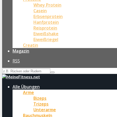
Whey Protein
Casein
Erbsenprotein
Hanfprotein
Reisprotein
Eiweißshake
Eiweißriegel
Creatin
Magazin
RSS
Alle Übungen
Arme
Bizeps
Trizeps
Unterarme
Bauchmuskeln