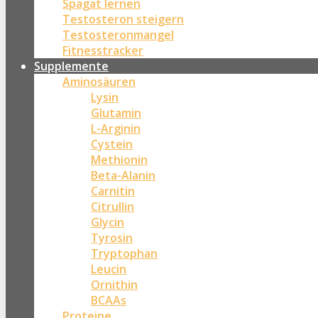
Spagat lernen
Testosteron steigern
Testosteronmangel
Fitnesstracker
Supplemente
Aminosäuren
Lysin
Glutamin
L-Arginin
Cystein
Methionin
Beta-Alanin
Carnitin
Citrullin
Glycin
Tyrosin
Tryptophan
Leucin
Ornithin
BCAAs
Proteine