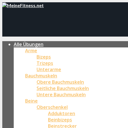
Alle Übungen
Arme
Bizeps
Trizeps
Unterarme
Bauchmuskeln
Obere Bauchmuskeln
Seitliche Bauchmuskeln
Untere Bauchmuskeln
Beine
Oberschenkel
Adduktoren
Beinbizeps
Beinstrecker