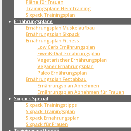
Pläne für Frauen
Trainingspläne Heimtraining
Sixpack Trainingsplan
Ernährungspläne
Ernährungsplan Muskelaufbau
Ernährungsplan Sixpack
Ernährungsplan Fitness
Low Carb Ernährungsplan
Eiweiß-Diät Ernährungsplan
Vegetarischer Ernährungsplan
Veganer Ernährungsplan
Paleo Ernährungsplan
Ernährungsplan Fettabbau
Ernährungsplan Abnehmen
Ernährungsplan Abnehmen für Frauen
Sixpack Special
Sixpack Trainingstipps
Sixpack Trainingsplan
Sixpack Ernährungsplan
Sixpack für Frauen
Trainingsmethoden