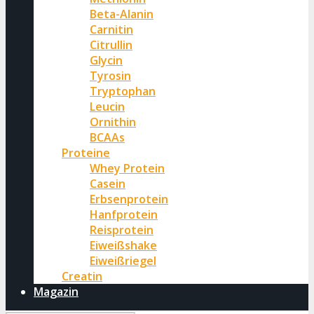
Beta-Alanin
Carnitin
Citrullin
Glycin
Tyrosin
Tryptophan
Leucin
Ornithin
BCAAs
Proteine
Whey Protein
Casein
Erbsenprotein
Hanfprotein
Reisprotein
Eiweißshake
Eiweißriegel
Creatin
Magazin