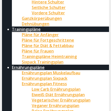
Hintere Schulter
Seitliche Schulter
Vordere Schulter
Ganzkörperübungen
Dehnübungen
Trainingspläne
Pläne für Anfänger
Pläne für Fortgeschrittene
Pläne für Diät & Fettabbau
Pläne für Frauen
Trainingspläne Heimtraining
Sixpack Trainingsplan
Ernährungspläne
Ernährungsplan Muskelaufbau
Ernährungsplan Sixpack
Ernährungsplan Fitness
Low Carb Ernährungsplan
Eiweiß-Diät Ernährungsplan
Vegetarischer Ernährungsplan
Veganer Ernährungsplan