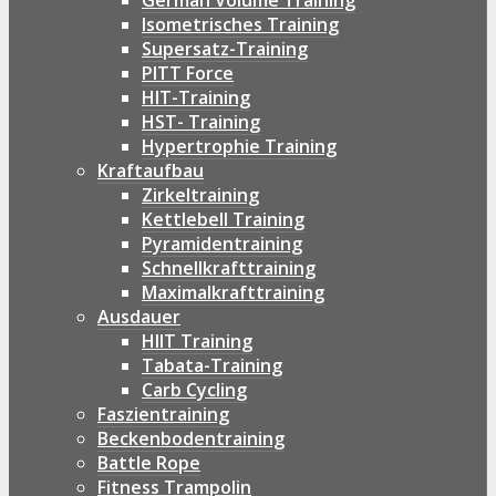
German Volume Training
Isometrisches Training
Supersatz-Training
PITT Force
HIT-Training
HST- Training
Hypertrophie Training
Kraftaufbau
Zirkeltraining
Kettlebell Training
Pyramidentraining
Schnellkrafttraining
Maximalkrafttraining
Ausdauer
HIIT Training
Tabata-Training
Carb Cycling
Faszientraining
Beckenbodentraining
Battle Rope
Fitness Trampolin