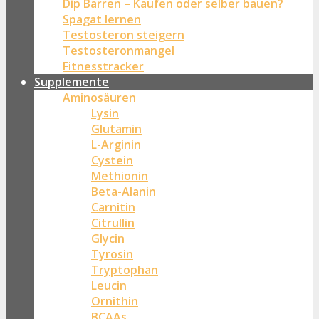
Dip Barren – Kaufen oder selber bauen?
Spagat lernen
Testosteron steigern
Testosteronmangel
Fitnesstracker
Supplemente
Aminosäuren
Lysin
Glutamin
L-Arginin
Cystein
Methionin
Beta-Alanin
Carnitin
Citrullin
Glycin
Tyrosin
Tryptophan
Leucin
Ornithin
BCAAs