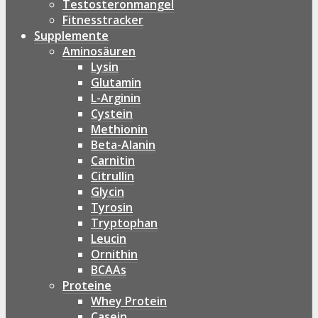
Testosteronmangel
Fitnesstracker
Supplemente
Aminosäuren
Lysin
Glutamin
L-Arginin
Cystein
Methionin
Beta-Alanin
Carnitin
Citrullin
Glycin
Tyrosin
Tryptophan
Leucin
Ornithin
BCAAs
Proteine
Whey Protein
Casein