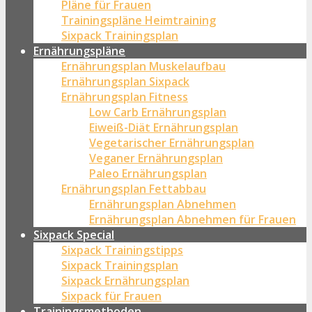
Pläne für Frauen
Trainingspläne Heimtraining
Sixpack Trainingsplan
Ernährungspläne
Ernährungsplan Muskelaufbau
Ernährungsplan Sixpack
Ernährungsplan Fitness
Low Carb Ernährungsplan
Eiweiß-Diät Ernährungsplan
Vegetarischer Ernährungsplan
Veganer Ernährungsplan
Paleo Ernährungsplan
Ernährungsplan Fettabbau
Ernährungsplan Abnehmen
Ernährungsplan Abnehmen für Frauen
Sixpack Special
Sixpack Trainingstipps
Sixpack Trainingsplan
Sixpack Ernährungsplan
Sixpack für Frauen
Trainingsmethoden