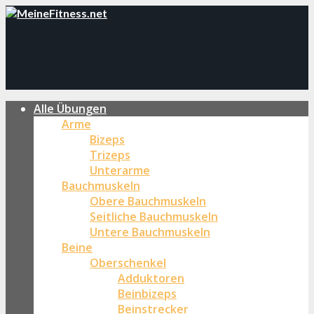
Alle Übungen
Arme
Bizeps
Trizeps
Unterarme
Bauchmuskeln
Obere Bauchmuskeln
Seitliche Bauchmuskeln
Untere Bauchmuskeln
Beine
Oberschenkel
Adduktoren
Beinbizeps
Beinstrecker