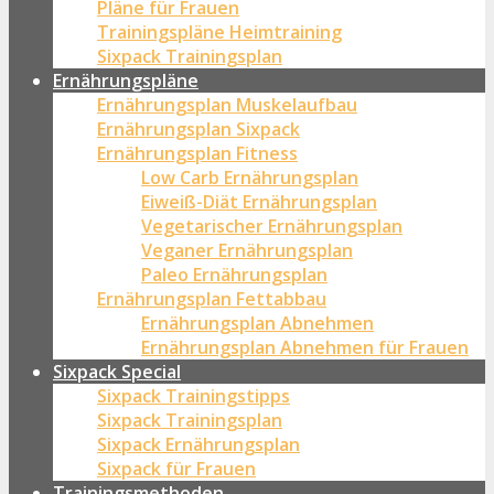
Pläne für Frauen
Trainingspläne Heimtraining
Sixpack Trainingsplan
Ernährungspläne
Ernährungsplan Muskelaufbau
Ernährungsplan Sixpack
Ernährungsplan Fitness
Low Carb Ernährungsplan
Eiweiß-Diät Ernährungsplan
Vegetarischer Ernährungsplan
Veganer Ernährungsplan
Paleo Ernährungsplan
Ernährungsplan Fettabbau
Ernährungsplan Abnehmen
Ernährungsplan Abnehmen für Frauen
Sixpack Special
Sixpack Trainingstipps
Sixpack Trainingsplan
Sixpack Ernährungsplan
Sixpack für Frauen
Trainingsmethoden