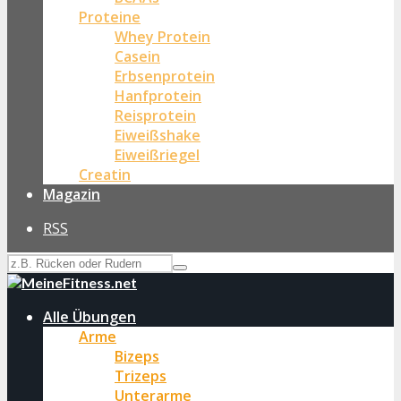
Proteine
Whey Protein
Casein
Erbsenprotein
Hanfprotein
Reisprotein
Eiweißshake
Eiweißriegel
Creatin
Magazin
RSS
Alle Übungen
Arme
Bizeps
Trizeps
Unterarme