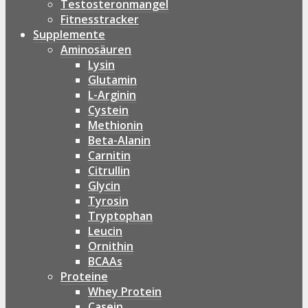
Testosteronmangel
Fitnesstracker
Supplemente
Aminosäuren
Lysin
Glutamin
L-Arginin
Cystein
Methionin
Beta-Alanin
Carnitin
Citrullin
Glycin
Tyrosin
Tryptophan
Leucin
Ornithin
BCAAs
Proteine
Whey Protein
Casein