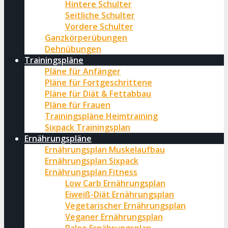
Hintere Schulter
Seitliche Schulter
Vordere Schulter
Ganzkörperübungen
Dehnübungen
Trainingspläne
Pläne für Anfänger
Pläne für Fortgeschrittene
Pläne für Diät & Fettabbau
Pläne für Frauen
Trainingspläne Heimtraining
Sixpack Trainingsplan
Ernährungspläne
Ernährungsplan Muskelaufbau
Ernährungsplan Sixpack
Ernährungsplan Fitness
Low Carb Ernährungsplan
Eiweiß-Diät Ernährungsplan
Vegetarischer Ernährungsplan
Veganer Ernährungsplan