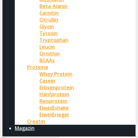
Beta-Alanin
Carnitin
Citrullin
Glycin
Tyrosin
Tryptophan
Leucin
Ornithin
BCAAs
Proteine
Whey Protein
Casein
Erbsenprotein
Hanfprotein
Reisprotein
Eiweißshake
Eiweißriegel
Creatin
Magazin