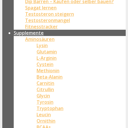
Dip Barren – Kaufen oder selber bauen?
Spagat lernen
Testosteron steigern
Testosteronmangel
Fitnesstracker
Supplemente
Aminosäuren
Lysin
Glutamin
L-Arginin
Cystein
Methionin
Beta-Alanin
Carnitin
Citrullin
Glycin
Tyrosin
Tryptophan
Leucin
Ornithin
BCAAs