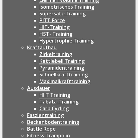
German Volume Training
Isometrisches Training
Supersatz-Training
PITT Force
HIT-Training
HST- Training
Hypertrophie Training
Kraftaufbau
Zirkeltraining
Kettlebell Training
Pyramidentraining
Schnellkrafttraining
Maximalkrafttraining
Ausdauer
HIIT Training
Tabata-Training
Carb Cycling
Faszientraining
Beckenbodentraining
Battle Rope
Fitness Trampolin