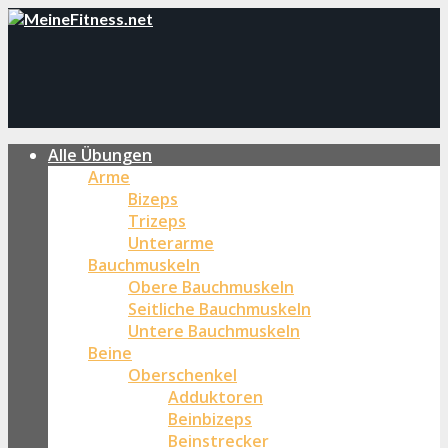
Alle Übungen
Arme
Bizeps
Trizeps
Unterarme
Bauchmuskeln
Obere Bauchmuskeln
Seitliche Bauchmuskeln
Untere Bauchmuskeln
Beine
Oberschenkel
Adduktoren
Beinbizeps
Beinstrecker