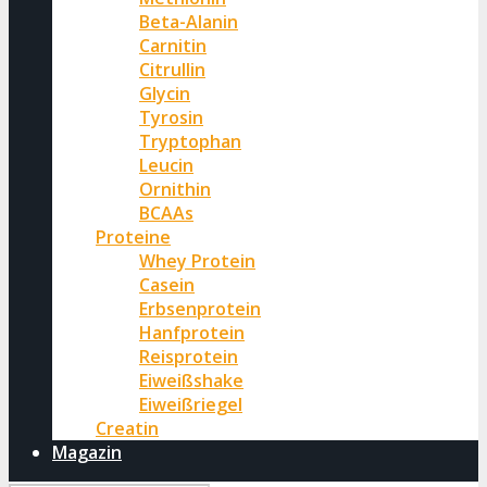
Beta-Alanin
Carnitin
Citrullin
Glycin
Tyrosin
Tryptophan
Leucin
Ornithin
BCAAs
Proteine
Whey Protein
Casein
Erbsenprotein
Hanfprotein
Reisprotein
Eiweißshake
Eiweißriegel
Creatin
Magazin