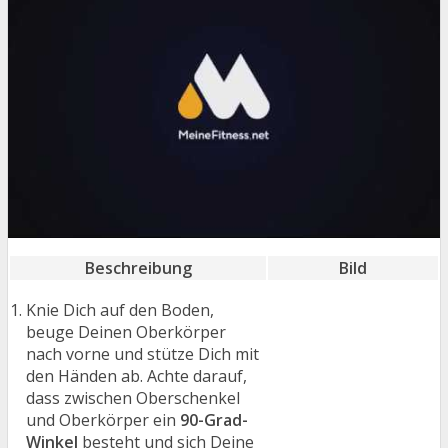
Beschreibung
Bild
Knie Dich auf den Boden,
beuge Deinen Oberkörper
nach vorne und stütze Dich mit
den Händen ab. Achte darauf,
dass zwischen Oberschenkel
und Oberkörper ein
90-Grad-
Winkel
besteht und sich Deine