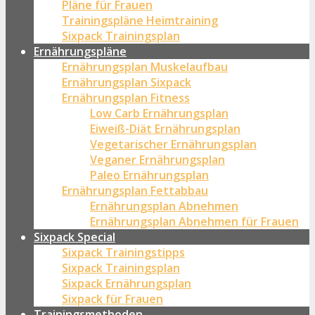
Pläne für Frauen
Trainingspläne Heimtraining
Sixpack Trainingsplan
Ernährungspläne
Ernährungsplan Muskelaufbau
Ernährungsplan Sixpack
Ernährungsplan Fitness
Low Carb Ernährungsplan
Eiweiß-Diät Ernährungsplan
Vegetarischer Ernährungsplan
Veganer Ernährungsplan
Paleo Ernährungsplan
Ernährungsplan Fettabbau
Ernährungsplan Abnehmen
Ernährungsplan Abnehmen für Frauen
Sixpack Special
Sixpack Trainingstipps
Sixpack Trainingsplan
Sixpack Ernährungsplan
Sixpack für Frauen
Trainingsmethoden