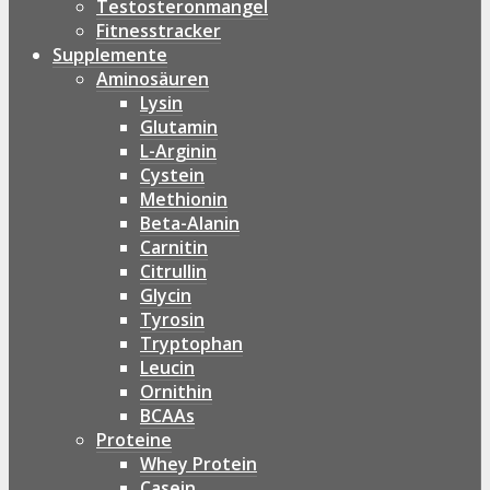
Testosteronmangel
Fitnesstracker
Supplemente
Aminosäuren
Lysin
Glutamin
L-Arginin
Cystein
Methionin
Beta-Alanin
Carnitin
Citrullin
Glycin
Tyrosin
Tryptophan
Leucin
Ornithin
BCAAs
Proteine
Whey Protein
Casein