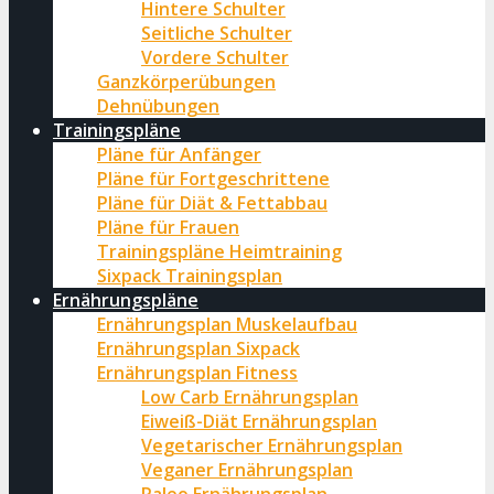
Hintere Schulter
Seitliche Schulter
Vordere Schulter
Ganzkörperübungen
Dehnübungen
Trainingspläne
Pläne für Anfänger
Pläne für Fortgeschrittene
Pläne für Diät & Fettabbau
Pläne für Frauen
Trainingspläne Heimtraining
Sixpack Trainingsplan
Ernährungspläne
Ernährungsplan Muskelaufbau
Ernährungsplan Sixpack
Ernährungsplan Fitness
Low Carb Ernährungsplan
Eiweiß-Diät Ernährungsplan
Vegetarischer Ernährungsplan
Veganer Ernährungsplan