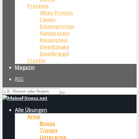
Proteine
Whey Protein
Casein
Erbsenprotein
Hanfprotein
Reisprotein
Eiweißshake
Eiweißriegel
Creatin
Magazin
RSS
Alle Übungen
Arme
Bizeps
Trizeps
Unterarme