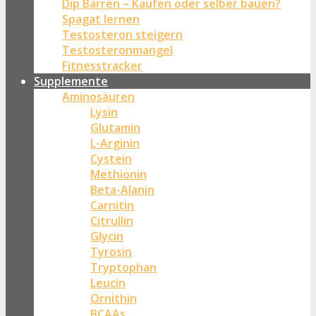
Dip Barren – Kaufen oder selber bauen?
Spagat lernen
Testosteron steigern
Testosteronmangel
Fitnesstracker
Supplemente
Aminosäuren
Lysin
Glutamin
L-Arginin
Cystein
Methionin
Beta-Alanin
Carnitin
Citrullin
Glycin
Tyrosin
Tryptophan
Leucin
Ornithin
BCAAs