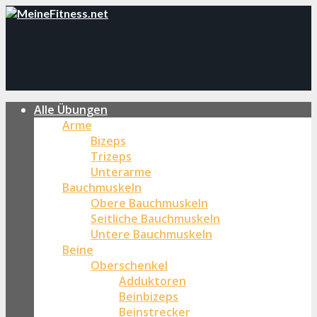
Alle Übungen
Arme
Bizeps
Trizeps
Unterarme
Bauchmuskeln
Obere Bauchmuskeln
Seitliche Bauchmuskeln
Untere Bauchmuskeln
Beine
Oberschenkel
Adduktoren
Beinbizeps
Beinstrecker