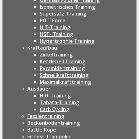
German Volume Training
Isometrisches Training
Supersatz-Training
PITT Force
HIT-Training
HST- Training
Hypertrophie Training
Kraftaufbau
Zirkeltraining
Kettlebell Training
Pyramidentraining
Schnellkrafttraining
Maximalkrafttraining
Ausdauer
HIIT Training
Tabata-Training
Carb Cycling
Faszientraining
Beckenbodentraining
Battle Rope
Fitness Trampolin