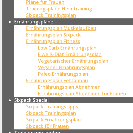
Pläne für Frauen
Trainingspläne Heimtraining
Sixpack Trainingsplan
Ernährungspläne
Ernährungsplan Muskelaufbau
Ernährungsplan Sixpack
Ernährungsplan Fitness
Low Carb Ernährungsplan
Eiweiß-Diät Ernährungsplan
Vegetarischer Ernährungsplan
Veganer Ernährungsplan
Paleo Ernährungsplan
Ernährungsplan Fettabbau
Ernährungsplan Abnehmen
Ernährungsplan Abnehmen für Frauen
Sixpack Special
Sixpack Trainingstipps
Sixpack Trainingsplan
Sixpack Ernährungsplan
Sixpack für Frauen
Trainingsmethoden