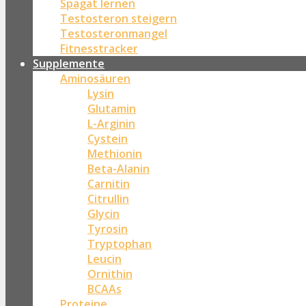
Spagat lernen
Testosteron steigern
Testosteronmangel
Fitnesstracker
Supplemente
Aminosäuren
Lysin
Glutamin
L-Arginin
Cystein
Methionin
Beta-Alanin
Carnitin
Citrullin
Glycin
Tyrosin
Tryptophan
Leucin
Ornithin
BCAAs
Proteine