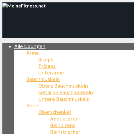
Alle Übungen
Arme
Bizeps
Trizeps
Unterarme
Bauchmuskeln
Obere Bauchmuskeln
Seitliche Bauchmuskeln
Untere Bauchmuskeln
Beine
Oberschenkel
Adduktoren
Beinbizeps
Beinstrecker