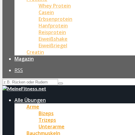
Whey Protein
Casein
Erbsenprotein
Hanfprotein
Reisprotein
Eiweißshake
Eiweißriegel
Creatin
Magazin
RSS
Alle Übungen
Arme
Bizeps
Trizeps
Unterarme
Bauchmuskeln