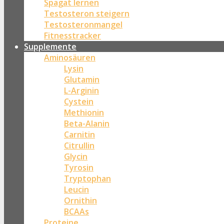
Spagat lernen
Testosteron steigern
Testosteronmangel
Fitnesstracker
Supplemente
Aminosäuren
Lysin
Glutamin
L-Arginin
Cystein
Methionin
Beta-Alanin
Carnitin
Citrullin
Glycin
Tyrosin
Tryptophan
Leucin
Ornithin
BCAAs
Proteine