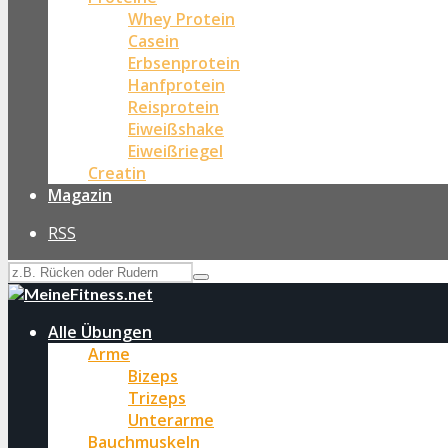
Whey Protein
Casein
Erbsenprotein
Hanfprotein
Reisprotein
Eiweißshake
Eiweißriegel
Creatin
Magazin
RSS
Alle Übungen
Arme
Bizeps
Trizeps
Unterarme
Bauchmuskeln