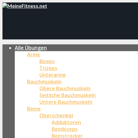
Alle Übungen
Arme
Bizeps
Trizeps
Unterarme
Bauchmuskeln
Obere Bauchmuskeln
Seitliche Bauchmuskeln
Untere Bauchmuskeln
Beine
Oberschenkel
Adduktoren
Beinbizeps
Beinstrecker