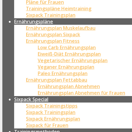
Pläne für Frauen
Trainingspläne Heimtraining
Sixpack Trainingsplan
Ernährungspläne
Ernährungsplan Muskelaufbau
Ernährungsplan Sixpack
Ernährungsplan Fitness
Low Carb Ernährungsplan
Eiweiß-Diät Ernährungsplan
Vegetarischer Ernährungsplan
Veganer Ernährungsplan
Paleo Ernährungsplan
Ernährungsplan Fettabbau
Ernährungsplan Abnehmen
Ernährungsplan Abnehmen für Frauen
Sixpack Special
Sixpack Trainingstipps
Sixpack Trainingsplan
Sixpack Ernährungsplan
Sixpack für Frauen
Trainingsmethoden