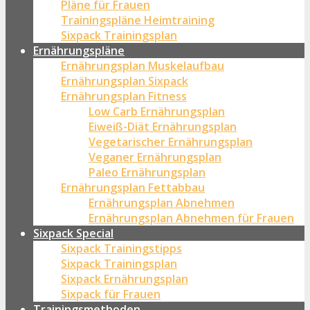
Pläne für Frauen
Trainingspläne Heimtraining
Sixpack Trainingsplan
Ernährungspläne
Ernährungsplan Muskelaufbau
Ernährungsplan Sixpack
Ernährungsplan Fitness
Low Carb Ernährungsplan
Eiweiß-Diät Ernährungsplan
Vegetarischer Ernährungsplan
Veganer Ernährungsplan
Paleo Ernährungsplan
Ernährungsplan Fettabbau
Ernährungsplan Abnehmen
Ernährungsplan Abnehmen für Frauen
Sixpack Special
Sixpack Trainingstipps
Sixpack Trainingsplan
Sixpack Ernährungsplan
Sixpack für Frauen
Trainingsmethoden