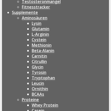
Testosteronmangel
Fitnesstracker
Supplemente
Aminosäuren
Lysin
Glutamin
L-Arginin
Cystein
Methionin
Beta-Alanin
Carnitin
Citrullin
Glycin
Tyrosin
Tryptophan
Leucin
Ornithin
BCAAs
Proteine
Whey Protein
Casein