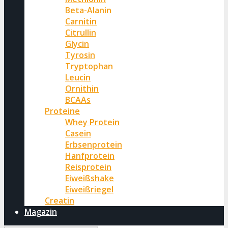
Beta-Alanin
Carnitin
Citrullin
Glycin
Tyrosin
Tryptophan
Leucin
Ornithin
BCAAs
Proteine
Whey Protein
Casein
Erbsenprotein
Hanfprotein
Reisprotein
Eiweißshake
Eiweißriegel
Creatin
Magazin