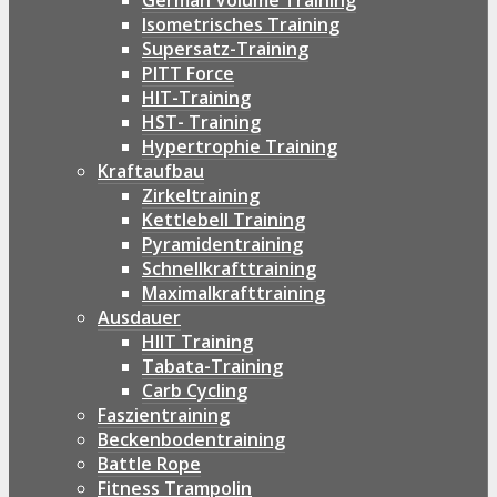
German Volume Training
Isometrisches Training
Supersatz-Training
PITT Force
HIT-Training
HST- Training
Hypertrophie Training
Kraftaufbau
Zirkeltraining
Kettlebell Training
Pyramidentraining
Schnellkrafttraining
Maximalkrafttraining
Ausdauer
HIIT Training
Tabata-Training
Carb Cycling
Faszientraining
Beckenbodentraining
Battle Rope
Fitness Trampolin