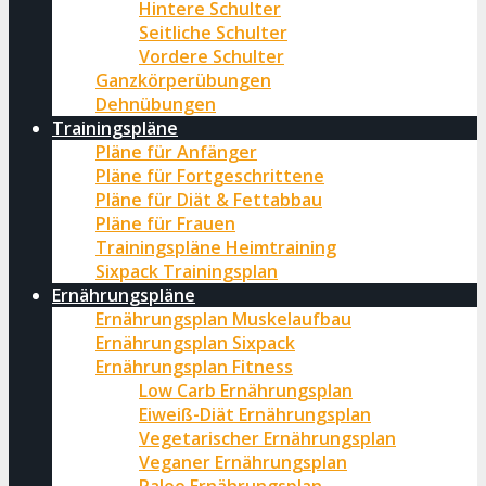
Hintere Schulter
Seitliche Schulter
Vordere Schulter
Ganzkörperübungen
Dehnübungen
Trainingspläne
Pläne für Anfänger
Pläne für Fortgeschrittene
Pläne für Diät & Fettabbau
Pläne für Frauen
Trainingspläne Heimtraining
Sixpack Trainingsplan
Ernährungspläne
Ernährungsplan Muskelaufbau
Ernährungsplan Sixpack
Ernährungsplan Fitness
Low Carb Ernährungsplan
Eiweiß-Diät Ernährungsplan
Vegetarischer Ernährungsplan
Veganer Ernährungsplan