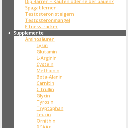
Dip Barren – Kaufen oder selber bauen?
Spagat lernen
Testosteron steigern
Testosteronmangel
Fitnesstracker
Supplemente
Aminosäuren
Lysin
Glutamin
L-Arginin
Cystein
Methionin
Beta-Alanin
Carnitin
Citrullin
Glycin
Tyrosin
Tryptophan
Leucin
Ornithin
BCAAs