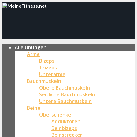
Alle Übungen
Arme
Bizeps
Trizeps
Unterarme
Bauchmuskeln
Obere Bauchmuskeln
Seitliche Bauchmuskeln
Untere Bauchmuskeln
Beine
Oberschenkel
Adduktoren
Beinbizeps
Beinstrecker