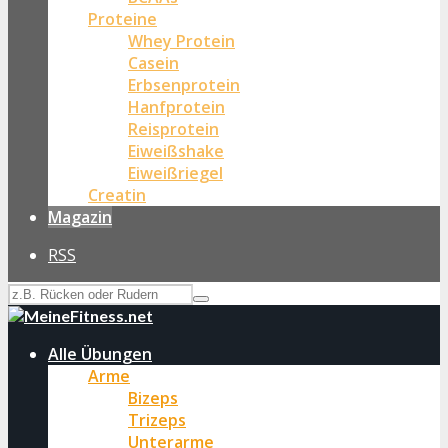
Proteine
Whey Protein
Casein
Erbsenprotein
Hanfprotein
Reisprotein
Eiweißshake
Eiweißriegel
Creatin
Magazin
RSS
Alle Übungen
Arme
Bizeps
Trizeps
Unterarme