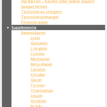
Dip Barren – Kaufen oder selber bauen?
Spagat lernen
Testosteron steigern
Testosteronmangel
Fitnesstracker
Supplemente
Aminosäuren
Lysin
Glutamin
L-Arginin
Cystein
Methionin
Beta-Alanin
Carnitin
Citrullin
Glycin
Tyrosin
Tryptophan
Leucin
Ornithin
BCAAs