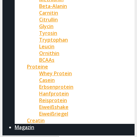
Beta-Alanin
Carnitin
Citrullin
Glycin
Tyrosin
Tryptophan
Leucin
Ornithin
BCAAs
Proteine
Whey Protein
Casein
Erbsenprotein
Hanfprotein
Reisprotein
Eiweißshake
Eiweißriegel
Creatin
Magazin