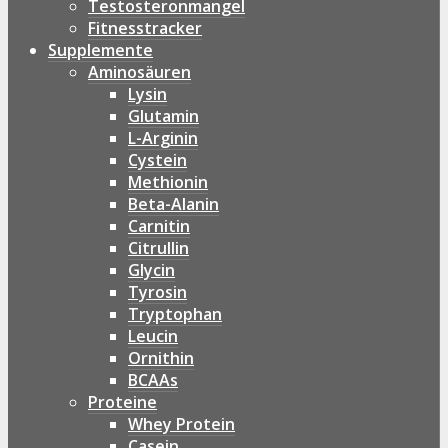
Testosteronmangel
Fitnesstracker
Supplemente
Aminosäuren
Lysin
Glutamin
L-Arginin
Cystein
Methionin
Beta-Alanin
Carnitin
Citrullin
Glycin
Tyrosin
Tryptophan
Leucin
Ornithin
BCAAs
Proteine
Whey Protein
Casein