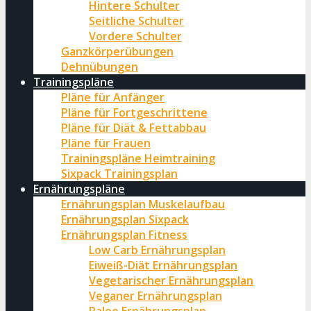
Hintere Schulter
Seitliche Schulter
Vordere Schulter
Ganzkörperübungen
Dehnübungen
Trainingspläne
Pläne für Anfänger
Pläne für Fortgeschrittene
Pläne für Diät & Fettabbau
Pläne für Frauen
Trainingspläne Heimtraining
Sixpack Trainingsplan
Ernährungspläne
Ernährungsplan Muskelaufbau
Ernährungsplan Sixpack
Ernährungsplan Fitness
Low Carb Ernährungsplan
Eiweiß-Diät Ernährungsplan
Vegetarischer Ernährungsplan
Veganer Ernährungsplan