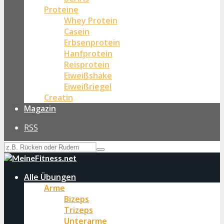
Proteine
Whey Protein
Casein
Erbsenprotein
Hanfprotein
Reisprotein
Eiweißshake
Eiweißriegel
Creatin
Magazin
RSS
Alle Übungen
Arme
Bizeps
Trizeps
Unterarme