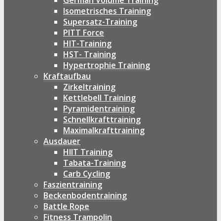
German Volume Training
Isometrisches Training
Supersatz-Training
PITT Force
HIT-Training
HST- Training
Hypertrophie Training
Kraftaufbau
Zirkeltraining
Kettlebell Training
Pyramidentraining
Schnellkrafttraining
Maximalkrafttraining
Ausdauer
HIIT Training
Tabata-Training
Carb Cycling
Faszientraining
Beckenbodentraining
Battle Rope
Fitness Trampolin