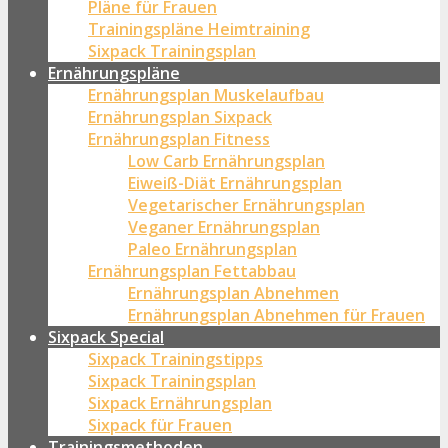
Pläne für Frauen
Trainingspläne Heimtraining
Sixpack Trainingsplan
Ernährungspläne
Ernährungsplan Muskelaufbau
Ernährungsplan Sixpack
Ernährungsplan Fitness
Low Carb Ernährungsplan
Eiweiß-Diät Ernährungsplan
Vegetarischer Ernährungsplan
Veganer Ernährungsplan
Paleo Ernährungsplan
Ernährungsplan Fettabbau
Ernährungsplan Abnehmen
Ernährungsplan Abnehmen für Frauen
Sixpack Special
Sixpack Trainingstipps
Sixpack Trainingsplan
Sixpack Ernährungsplan
Sixpack für Frauen
Trainingsmethoden