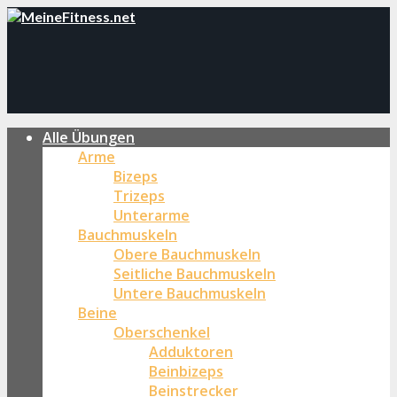
Alle Übungen
Arme
Bizeps
Trizeps
Unterarme
Bauchmuskeln
Obere Bauchmuskeln
Seitliche Bauchmuskeln
Untere Bauchmuskeln
Beine
Oberschenkel
Adduktoren
Beinbizeps
Beinstrecker