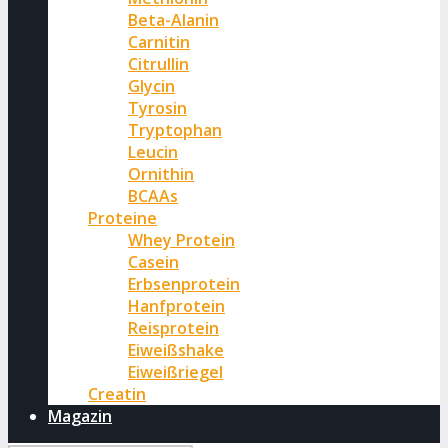
Beta-Alanin
Carnitin
Citrullin
Glycin
Tyrosin
Tryptophan
Leucin
Ornithin
BCAAs
Proteine
Whey Protein
Casein
Erbsenprotein
Hanfprotein
Reisprotein
Eiweißshake
Eiweißriegel
Creatin
Magazin