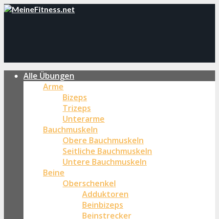
Alle Übungen
Arme
Bizeps
Trizeps
Unterarme
Bauchmuskeln
Obere Bauchmuskeln
Seitliche Bauchmuskeln
Untere Bauchmuskeln
Beine
Oberschenkel
Adduktoren
Beinbizeps
Beinstrecker