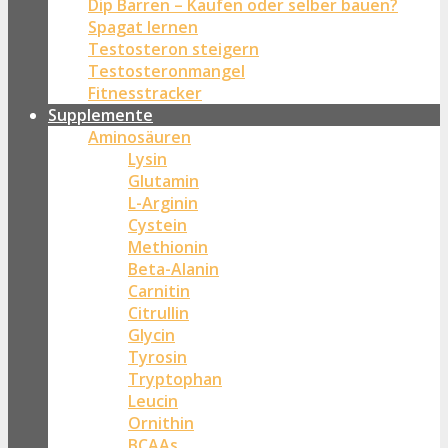
Dip Barren – Kaufen oder selber bauen?
Spagat lernen
Testosteron steigern
Testosteronmangel
Fitnesstracker
Supplemente
Aminosäuren
Lysin
Glutamin
L-Arginin
Cystein
Methionin
Beta-Alanin
Carnitin
Citrullin
Glycin
Tyrosin
Tryptophan
Leucin
Ornithin
BCAAs