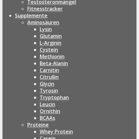
Testosteronmangel
Fitnesstracker
Supplemente
Aminosäuren
Lysin
Glutamin
L-Arginin
Cystein
Methionin
Beta-Alanin
Carnitin
Citrullin
Glycin
Tyrosin
Tryptophan
Leucin
Ornithin
BCAAs
Proteine
Whey Protein
Casein