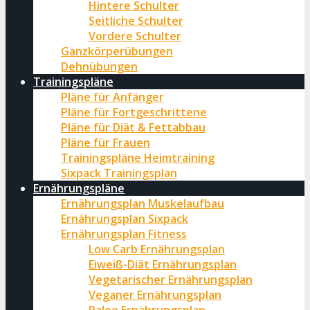
Hintere Schulter
Seitliche Schulter
Vordere Schulter
Ganzkörperübungen
Dehnübungen
Trainingspläne
Pläne für Anfänger
Pläne für Fortgeschrittene
Pläne für Diät & Fettabbau
Pläne für Frauen
Trainingspläne Heimtraining
Sixpack Trainingsplan
Ernährungspläne
Ernährungsplan Muskelaufbau
Ernährungsplan Sixpack
Ernährungsplan Fitness
Low Carb Ernährungsplan
Eiweiß-Diät Ernährungsplan
Vegetarischer Ernährungsplan
Veganer Ernährungsplan