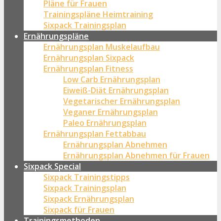
Pläne für Frauen
Trainingspläne Heimtraining
Sixpack Trainingsplan
Ernährungspläne
Ernährungsplan Muskelaufbau
Ernährungsplan Sixpack
Ernährungsplan Fitness
Low Carb Ernährungsplan
Eiweiß-Diät Ernährungsplan
Vegetarischer Ernährungsplan
Veganer Ernährungsplan
Paleo Ernährungsplan
Ernährungsplan Fettabbau
Ernährungsplan Abnehmen
Ernährungsplan Abnehmen für Frauen
Sixpack Special
Sixpack Trainingstipps
Sixpack Trainingsplan
Sixpack Ernährungsplan
Sixpack für Frauen
Trainingsmethoden