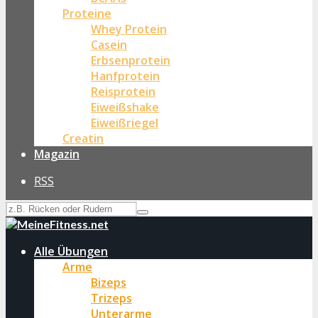
Proteine
Whey Protein
Casein
Erbsenprotein
Hanfprotein
Reisprotein
Eiweißshake
Eiweißriegel
Creatin
Magazin
RSS
Alle Übungen
Arme
Bizeps
Trizeps
Unterarme