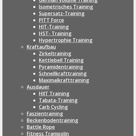
German Volume Training
Isometrisches Training
Supersatz-Training
PITT Force
HIT-Training
HST- Training
Hypertrophie Training
Kraftaufbau
Zirkeltraining
Kettlebell Training
Pyramidentraining
Schnellkrafttraining
Maximalkrafttraining
Ausdauer
HIIT Training
Tabata-Training
Carb Cycling
Faszientraining
Beckenbodentraining
Battle Rope
Fitness Trampolin