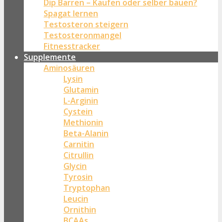
Dip Barren – Kaufen oder selber bauen?
Spagat lernen
Testosteron steigern
Testosteronmangel
Fitnesstracker
Supplemente
Aminosäuren
Lysin
Glutamin
L-Arginin
Cystein
Methionin
Beta-Alanin
Carnitin
Citrullin
Glycin
Tyrosin
Tryptophan
Leucin
Ornithin
BCAAs