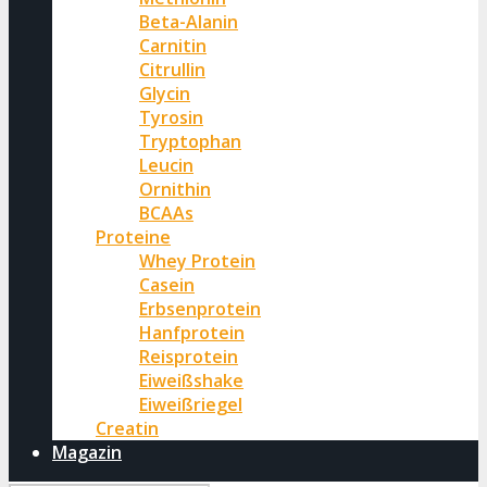
Beta-Alanin
Carnitin
Citrullin
Glycin
Tyrosin
Tryptophan
Leucin
Ornithin
BCAAs
Proteine
Whey Protein
Casein
Erbsenprotein
Hanfprotein
Reisprotein
Eiweißshake
Eiweißriegel
Creatin
Magazin