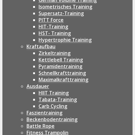
German Volume Training
Isometrisches Training
Supersatz-Training
PITT Force
HIT-Training
HST- Training
Hypertrophie Training
Kraftaufbau
Zirkeltraining
Kettlebell Training
Pyramidentraining
Schnellkrafttraining
Maximalkrafttraining
Ausdauer
HIIT Training
Tabata-Training
Carb Cycling
Faszientraining
Beckenbodentraining
Battle Rope
Fitness Trampolin