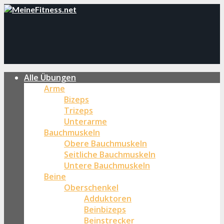
Alle Übungen
Arme
Bizeps
Trizeps
Unterarme
Bauchmuskeln
Obere Bauchmuskeln
Seitliche Bauchmuskeln
Untere Bauchmuskeln
Beine
Oberschenkel
Adduktoren
Beinbizeps
Beinstrecker