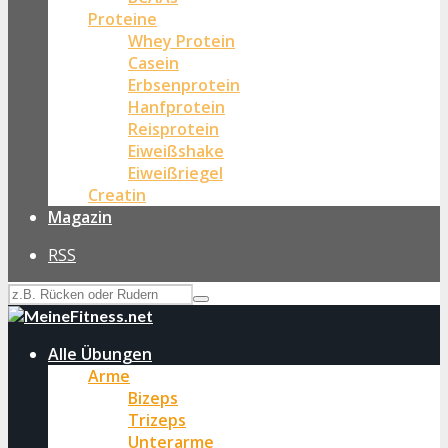
Proteine
Whey Protein
Casein
Erbsenprotein
Hanfprotein
Reisprotein
Eiweißshake
Eiweißriegel
Creatin
Magazin
RSS
Alle Übungen
Arme
Bizeps
Trizeps
Unterarme