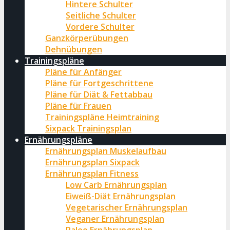
Hintere Schulter
Seitliche Schulter
Vordere Schulter
Ganzkörperübungen
Dehnübungen
Trainingspläne
Pläne für Anfänger
Pläne für Fortgeschrittene
Pläne für Diät & Fettabbau
Pläne für Frauen
Trainingspläne Heimtraining
Sixpack Trainingsplan
Ernährungspläne
Ernährungsplan Muskelaufbau
Ernährungsplan Sixpack
Ernährungsplan Fitness
Low Carb Ernährungsplan
Eiweiß-Diät Ernährungsplan
Vegetarischer Ernährungsplan
Veganer Ernährungsplan