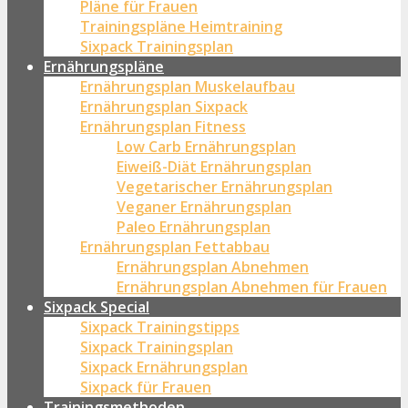
Pläne für Frauen
Trainingspläne Heimtraining
Sixpack Trainingsplan
Ernährungspläne
Ernährungsplan Muskelaufbau
Ernährungsplan Sixpack
Ernährungsplan Fitness
Low Carb Ernährungsplan
Eiweiß-Diät Ernährungsplan
Vegetarischer Ernährungsplan
Veganer Ernährungsplan
Paleo Ernährungsplan
Ernährungsplan Fettabbau
Ernährungsplan Abnehmen
Ernährungsplan Abnehmen für Frauen
Sixpack Special
Sixpack Trainingstipps
Sixpack Trainingsplan
Sixpack Ernährungsplan
Sixpack für Frauen
Trainingsmethoden