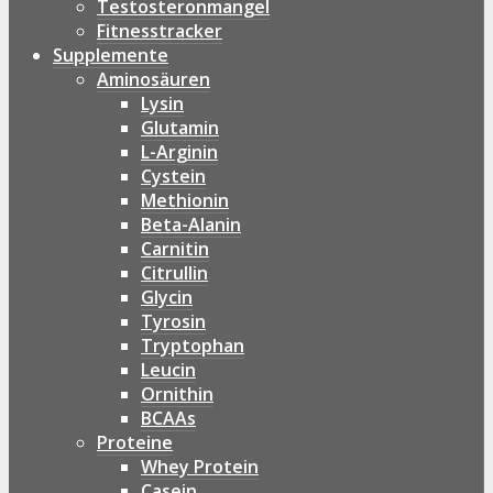
Testosteronmangel
Fitnesstracker
Supplemente
Aminosäuren
Lysin
Glutamin
L-Arginin
Cystein
Methionin
Beta-Alanin
Carnitin
Citrullin
Glycin
Tyrosin
Tryptophan
Leucin
Ornithin
BCAAs
Proteine
Whey Protein
Casein