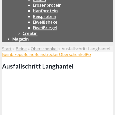
Erbsenprotein
Hanfprotein
Reisprotein
Eiweißshake
Eiweißriegel
Creatin
Magazin
Start
»
Beine
»
Oberschenkel
»
Ausfallschritt Langhantel
Beinbizeps
Beine
Beinstrecker
Oberschenkel
Po
Ausfallschritt Langhantel