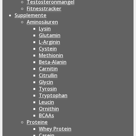
Testosteronmangel
Fitnesstracker
Supplemente
Aminosäuren
Lysin
Glutamin
L-Arginin
Cystein
Methionin
Beta-Alanin
Carnitin
Citrullin
Glycin
Tyrosin
Tryptophan
Leucin
Ornithin
BCAAs
Proteine
Whey Protein
Casein