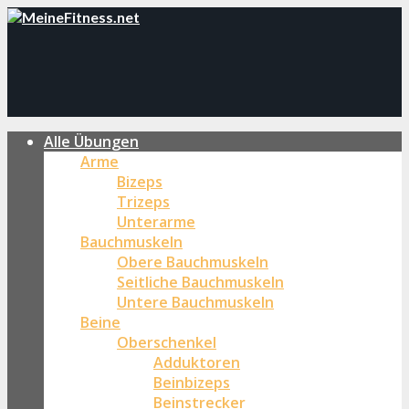
Alle Übungen
Arme
Bizeps
Trizeps
Unterarme
Bauchmuskeln
Obere Bauchmuskeln
Seitliche Bauchmuskeln
Untere Bauchmuskeln
Beine
Oberschenkel
Adduktoren
Beinbizeps
Beinstrecker