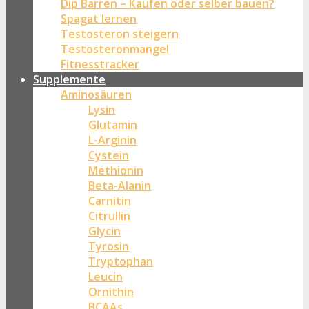
Dip Barren – Kaufen oder selber bauen?
Spagat lernen
Testosteron steigern
Testosteronmangel
Fitnesstracker
Supplemente
Aminosäuren
Lysin
Glutamin
L-Arginin
Cystein
Methionin
Beta-Alanin
Carnitin
Citrullin
Glycin
Tyrosin
Tryptophan
Leucin
Ornithin
BCAAs