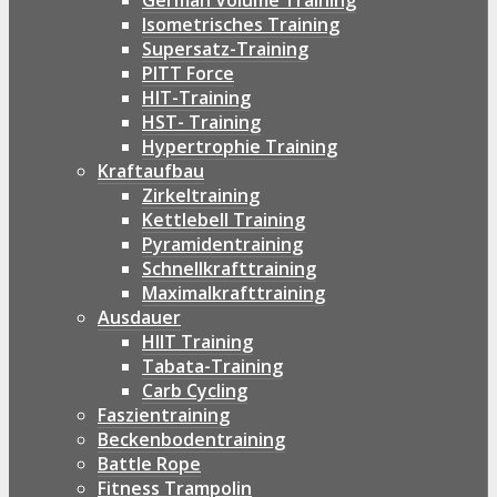
German Volume Training
Isometrisches Training
Supersatz-Training
PITT Force
HIT-Training
HST- Training
Hypertrophie Training
Kraftaufbau
Zirkeltraining
Kettlebell Training
Pyramidentraining
Schnellkrafttraining
Maximalkrafttraining
Ausdauer
HIIT Training
Tabata-Training
Carb Cycling
Faszientraining
Beckenbodentraining
Battle Rope
Fitness Trampolin