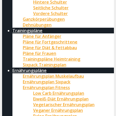
Hintere Schulter
Seitliche Schulter
Vordere Schulter
Ganzkörperübungen
Dehnübungen
Trainingspläne
Pläne für Anfänger
Pläne für Fortgeschrittene
Pläne für Diät & Fettabbau
Pläne für Frauen
Trainingspläne Heimtraining
Sixpack Trainingsplan
Ernährungspläne
Ernährungsplan Muskelaufbau
Ernährungsplan Sixpack
Ernährungsplan Fitness
Low Carb Ernährungsplan
Eiweiß-Diät Ernährungsplan
Vegetarischer Ernährungsplan
Veganer Ernährungsplan