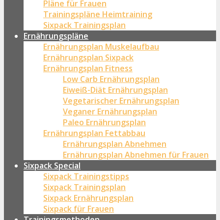
Pläne für Frauen
Trainingspläne Heimtraining
Sixpack Trainingsplan
Ernährungspläne
Ernährungsplan Muskelaufbau
Ernährungsplan Sixpack
Ernährungsplan Fitness
Low Carb Ernährungsplan
Eiweiß-Diät Ernährungsplan
Vegetarischer Ernährungsplan
Veganer Ernährungsplan
Paleo Ernährungsplan
Ernährungsplan Fettabbau
Ernährungsplan Abnehmen
Ernährungsplan Abnehmen für Frauen
Sixpack Special
Sixpack Trainingstipps
Sixpack Trainingsplan
Sixpack Ernährungsplan
Sixpack für Frauen
Trainingsmethoden