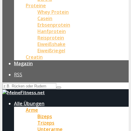
Proteine
Whey Protein
Casein
Erbsenprotein
Hanfprotein
Reisprotein
Eiweißshake
Eiweißriegel
Creatin
Magazin
RSS
Alle Übungen
Arme
Bizeps
Trizeps
Unterarme