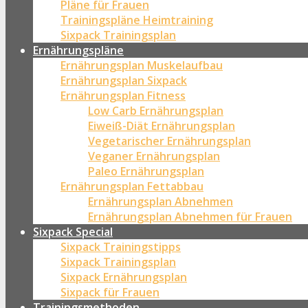
Pläne für Frauen
Trainingspläne Heimtraining
Sixpack Trainingsplan
Ernährungspläne
Ernährungsplan Muskelaufbau
Ernährungsplan Sixpack
Ernährungsplan Fitness
Low Carb Ernährungsplan
Eiweiß-Diät Ernährungsplan
Vegetarischer Ernährungsplan
Veganer Ernährungsplan
Paleo Ernährungsplan
Ernährungsplan Fettabbau
Ernährungsplan Abnehmen
Ernährungsplan Abnehmen für Frauen
Sixpack Special
Sixpack Trainingstipps
Sixpack Trainingsplan
Sixpack Ernährungsplan
Sixpack für Frauen
Trainingsmethoden