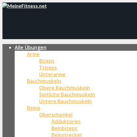
Alle Übungen
Arme
Bizeps
Trizeps
Unterarme
Bauchmuskeln
Obere Bauchmuskeln
Seitliche Bauchmuskeln
Untere Bauchmuskeln
Beine
Oberschenkel
Adduktoren
Beinbizeps
Beinstrecker