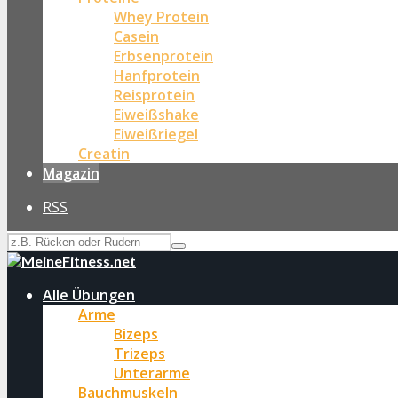
Whey Protein
Casein
Erbsenprotein
Hanfprotein
Reisprotein
Eiweißshake
Eiweißriegel
Creatin
Magazin
RSS
Alle Übungen
Arme
Bizeps
Trizeps
Unterarme
Bauchmuskeln