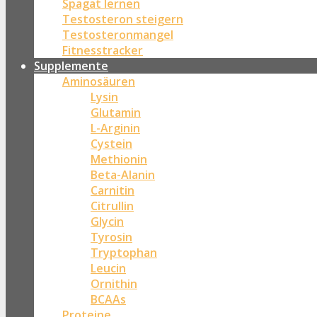
Spagat lernen
Testosteron steigern
Testosteronmangel
Fitnesstracker
Supplemente
Aminosäuren
Lysin
Glutamin
L-Arginin
Cystein
Methionin
Beta-Alanin
Carnitin
Citrullin
Glycin
Tyrosin
Tryptophan
Leucin
Ornithin
BCAAs
Proteine