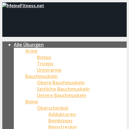
Alle Übungen
Arme
Bizeps
Trizeps
Unterarme
Bauchmuskeln
Obere Bauchmuskeln
Seitliche Bauchmuskeln
Untere Bauchmuskeln
Beine
Oberschenkel
Adduktoren
Beinbizeps
Beinstrecker