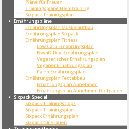
Pläne für Frauen
Trainingspläne Heimtraining
Sixpack Trainingsplan
Ernährungspläne
Ernährungsplan Muskelaufbau
Ernährungsplan Sixpack
Ernährungsplan Fitness
Low Carb Ernährungsplan
Eiweiß-Diät Ernährungsplan
Vegetarischer Ernährungsplan
Veganer Ernährungsplan
Paleo Ernährungsplan
Ernährungsplan Fettabbau
Ernährungsplan Abnehmen
Ernährungsplan Abnehmen für Frauen
Sixpack Special
Sixpack Trainingstipps
Sixpack Trainingsplan
Sixpack Ernährungsplan
Sixpack für Frauen
Trainingsmethoden