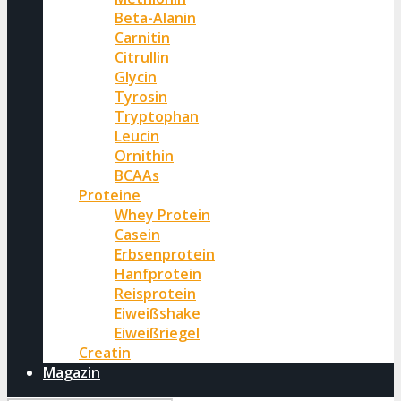
Beta-Alanin
Carnitin
Citrullin
Glycin
Tyrosin
Tryptophan
Leucin
Ornithin
BCAAs
Proteine
Whey Protein
Casein
Erbsenprotein
Hanfprotein
Reisprotein
Eiweißshake
Eiweißriegel
Creatin
Magazin