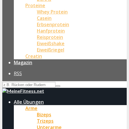
Proteine
Whey Protein
Casein
Erbsenprotein
Hanfprotein
Reisprotein
Eiweißshake
Eiweißriegel
Creatin
Magazin
RSS
Alle Übungen
Arme
Bizeps
Trizeps
Unterarme