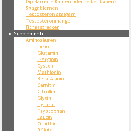
Dip Barren – Kaufen oder selber bauen?
Spagat lernen
Testosteron steigern
Testosteronmangel
Fitnesstracker
Supplemente
Aminosäuren
Lysin
Glutamin
L-Arginin
Cystein
Methionin
Beta-Alanin
Carnitin
Citrullin
Glycin
Tyrosin
Tryptophan
Leucin
Ornithin
BCAAs