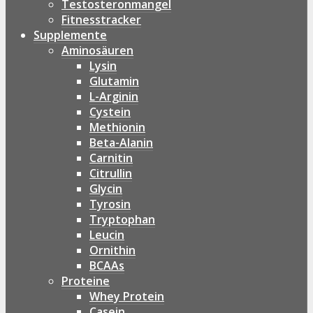
Testosteronmangel
Fitnesstracker
Supplemente
Aminosäuren
Lysin
Glutamin
L-Arginin
Cystein
Methionin
Beta-Alanin
Carnitin
Citrullin
Glycin
Tyrosin
Tryptophan
Leucin
Ornithin
BCAAs
Proteine
Whey Protein
Casein