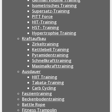
German Volume Training
Isometrisches Training
Supersatz-Training
PITT Force
HIT-Training
HST- Training
Hypertrophie Training
Kraftaufbau
Zirkeltraining
Kettlebell Training
Pyramidentraining
Schnellkrafttraining
Maximalkrafttraining
Ausdauer
HIIT Training
Tabata-Training
Carb Cycling
Faszientraining
Beckenbodentraining
Battle Rope
Fitness Trampolin