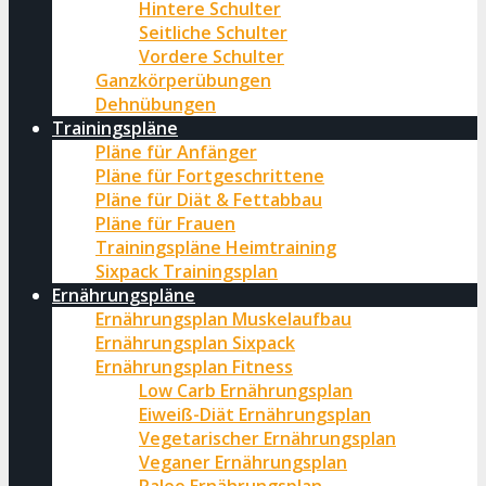
Hintere Schulter
Seitliche Schulter
Vordere Schulter
Ganzkörperübungen
Dehnübungen
Trainingspläne
Pläne für Anfänger
Pläne für Fortgeschrittene
Pläne für Diät & Fettabbau
Pläne für Frauen
Trainingspläne Heimtraining
Sixpack Trainingsplan
Ernährungspläne
Ernährungsplan Muskelaufbau
Ernährungsplan Sixpack
Ernährungsplan Fitness
Low Carb Ernährungsplan
Eiweiß-Diät Ernährungsplan
Vegetarischer Ernährungsplan
Veganer Ernährungsplan