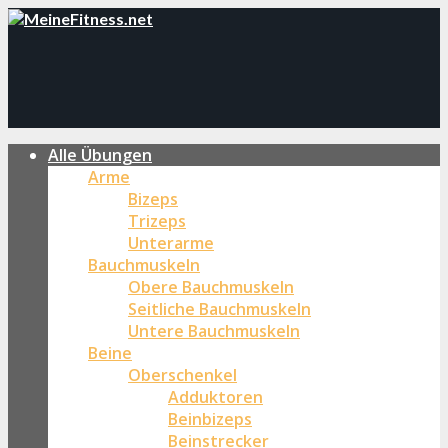
Alle Übungen
Arme
Bizeps
Trizeps
Unterarme
Bauchmuskeln
Obere Bauchmuskeln
Seitliche Bauchmuskeln
Untere Bauchmuskeln
Beine
Oberschenkel
Adduktoren
Beinbizeps
Beinstrecker