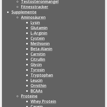
Testosteronmangel
Fitnesstracker
Supplemente
Aminosäuren
Lysin
Glutamin
L-Arginin
Cystein
Methionin
Beta-Alanin
Carnitin
Citrullin
Glycin
Tyrosin
Tryptophan
Leucin
Ornithin
BCAAs
Proteine
Whey Protein
Casein