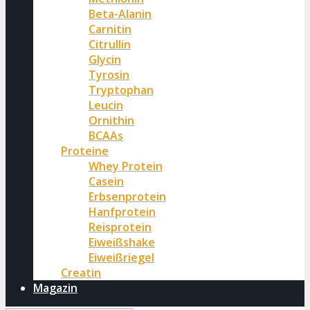
Beta-Alanin
Carnitin
Citrullin
Glycin
Tyrosin
Tryptophan
Leucin
Ornithin
BCAAs
Proteine
Whey Protein
Casein
Erbsenprotein
Hanfprotein
Reisprotein
Eiweißshake
Eiweißriegel
Creatin
Magazin