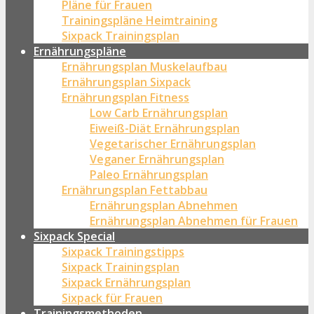
Pläne für Frauen
Trainingspläne Heimtraining
Sixpack Trainingsplan
Ernährungspläne
Ernährungsplan Muskelaufbau
Ernährungsplan Sixpack
Ernährungsplan Fitness
Low Carb Ernährungsplan
Eiweiß-Diät Ernährungsplan
Vegetarischer Ernährungsplan
Veganer Ernährungsplan
Paleo Ernährungsplan
Ernährungsplan Fettabbau
Ernährungsplan Abnehmen
Ernährungsplan Abnehmen für Frauen
Sixpack Special
Sixpack Trainingstipps
Sixpack Trainingsplan
Sixpack Ernährungsplan
Sixpack für Frauen
Trainingsmethoden