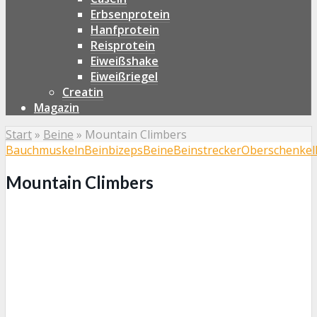
Erbsenprotein
Hanfprotein
Reisprotein
Eiweißshake
Eiweißriegel
Creatin
Magazin
Start
»
Beine
»
Mountain Climbers
Bauchmuskeln
Beinbizeps
Beine
Beinstrecker
Oberschenkel
Mountain Climbers