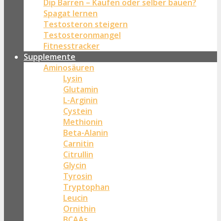
Dip Barren – Kaufen oder selber bauen?
Spagat lernen
Testosteron steigern
Testosteronmangel
Fitnesstracker
Supplemente
Aminosäuren
Lysin
Glutamin
L-Arginin
Cystein
Methionin
Beta-Alanin
Carnitin
Citrullin
Glycin
Tyrosin
Tryptophan
Leucin
Ornithin
BCAAs