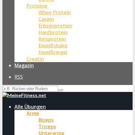
Proteine
Whey Protein
Casein
Erbsenprotein
Hanfprotein
Reisprotein
Eiweißshake
Eiweißriegel
Creatin
Magazin
RSS
Alle Übungen
Arme
Bizeps
Trizeps
Unterarme