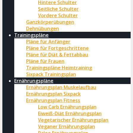
Hintere Schulter
Seitliche Schulter
Vordere Schulter
Ganzkörperübungen
Dehnübungen
Trainingspläne
Pläne für Anfänger
Pläne für Fortgeschrittene
Pläne für Diät & Fettabbau
Pläne für Frauen
Trainingspläne Heimtraining
Sixpack Trainingsplan
Ernährungspläne
Ernährungsplan Muskelaufbau
Ernährungsplan Sixpack
Ernährungsplan Fitness
Low Carb Ernährungsplan
Eiweiß-Diät Ernährungsplan
Vegetarischer Ernährungsplan
Veganer Ernährungsplan