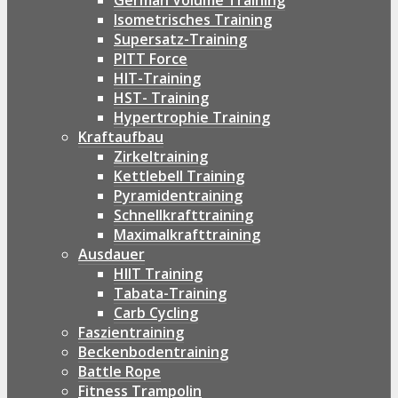
German Volume Training
Isometrisches Training
Supersatz-Training
PITT Force
HIT-Training
HST- Training
Hypertrophie Training
Kraftaufbau
Zirkeltraining
Kettlebell Training
Pyramidentraining
Schnellkrafttraining
Maximalkrafttraining
Ausdauer
HIIT Training
Tabata-Training
Carb Cycling
Faszientraining
Beckenbodentraining
Battle Rope
Fitness Trampolin