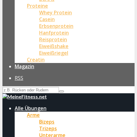
Proteine
Whey Protein
Casein
Erbsenprotein
Hanfprotein
Reisprotein
Eiweißshake
Eiweißriegel
Creatin
Magazin
RSS
Alle Übungen
Arme
Bizeps
Trizeps
Unterarme