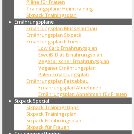
Pläne für Frauen
Trainingspläne Heimtraining
Sixpack Trainingsplan
Ernährungspläne
Ernährungsplan Muskelaufbau
Ernährungsplan Sixpack
Ernährungsplan Fitness
Low Carb Ernährungsplan
Eiweiß-Diät Ernährungsplan
Vegetarischer Ernährungsplan
Veganer Ernährungsplan
Paleo Ernährungsplan
Ernährungsplan Fettabbau
Ernährungsplan Abnehmen
Ernährungsplan Abnehmen für Frauen
Sixpack Special
Sixpack Trainingstipps
Sixpack Trainingsplan
Sixpack Ernährungsplan
Sixpack für Frauen
Trainingsmethoden