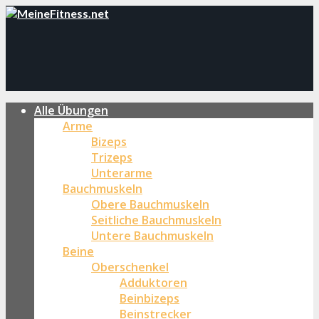
Alle Übungen
Arme
Bizeps
Trizeps
Unterarme
Bauchmuskeln
Obere Bauchmuskeln
Seitliche Bauchmuskeln
Untere Bauchmuskeln
Beine
Oberschenkel
Adduktoren
Beinbizeps
Beinstrecker