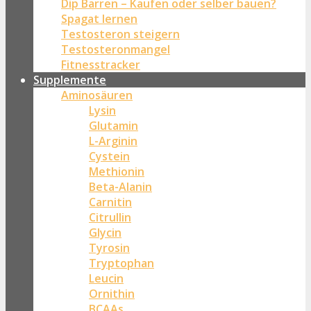
Dip Barren – Kaufen oder selber bauen?
Spagat lernen
Testosteron steigern
Testosteronmangel
Fitnesstracker
Supplemente
Aminosäuren
Lysin
Glutamin
L-Arginin
Cystein
Methionin
Beta-Alanin
Carnitin
Citrullin
Glycin
Tyrosin
Tryptophan
Leucin
Ornithin
BCAAs