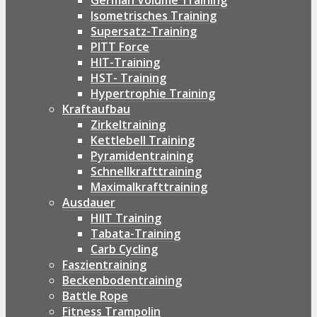
German Volume Training
Isometrisches Training
Supersatz-Training
PITT Force
HIT-Training
HST- Training
Hypertrophie Training
Kraftaufbau
Zirkeltraining
Kettlebell Training
Pyramidentraining
Schnellkrafttraining
Maximalkrafttraining
Ausdauer
HIIT Training
Tabata-Training
Carb Cycling
Faszientraining
Beckenbodentraining
Battle Rope
Fitness Trampolin