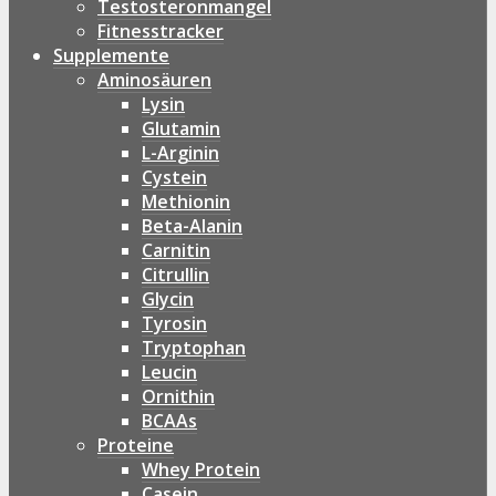
Testosteronmangel
Fitnesstracker
Supplemente
Aminosäuren
Lysin
Glutamin
L-Arginin
Cystein
Methionin
Beta-Alanin
Carnitin
Citrullin
Glycin
Tyrosin
Tryptophan
Leucin
Ornithin
BCAAs
Proteine
Whey Protein
Casein