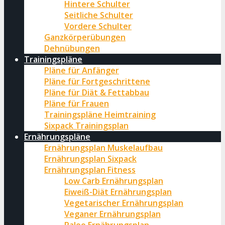
Hintere Schulter
Seitliche Schulter
Vordere Schulter
Ganzkörperübungen
Dehnübungen
Trainingspläne
Pläne für Anfänger
Pläne für Fortgeschrittene
Pläne für Diät & Fettabbau
Pläne für Frauen
Trainingspläne Heimtraining
Sixpack Trainingsplan
Ernährungspläne
Ernährungsplan Muskelaufbau
Ernährungsplan Sixpack
Ernährungsplan Fitness
Low Carb Ernährungsplan
Eiweiß-Diät Ernährungsplan
Vegetarischer Ernährungsplan
Veganer Ernährungsplan