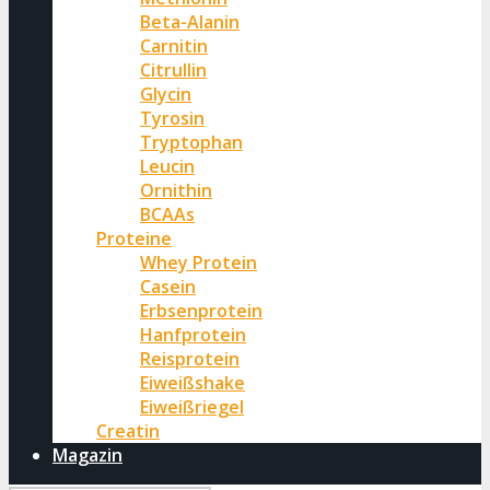
Beta-Alanin
Carnitin
Citrullin
Glycin
Tyrosin
Tryptophan
Leucin
Ornithin
BCAAs
Proteine
Whey Protein
Casein
Erbsenprotein
Hanfprotein
Reisprotein
Eiweißshake
Eiweißriegel
Creatin
Magazin