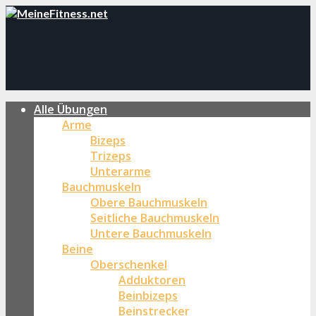
Alle Übungen
Arme
Bizeps
Trizeps
Unterarme
Bauchmuskeln
Obere Bauchmuskeln
Seitliche Bauchmuskeln
Untere Bauchmuskeln
Beine
Oberschenkel
Adduktoren
Beinbizeps
Beinstrecker