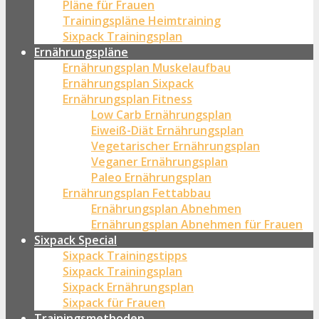
Pläne für Frauen
Trainingspläne Heimtraining
Sixpack Trainingsplan
Ernährungspläne
Ernährungsplan Muskelaufbau
Ernährungsplan Sixpack
Ernährungsplan Fitness
Low Carb Ernährungsplan
Eiweiß-Diät Ernährungsplan
Vegetarischer Ernährungsplan
Veganer Ernährungsplan
Paleo Ernährungsplan
Ernährungsplan Fettabbau
Ernährungsplan Abnehmen
Ernährungsplan Abnehmen für Frauen
Sixpack Special
Sixpack Trainingstipps
Sixpack Trainingsplan
Sixpack Ernährungsplan
Sixpack für Frauen
Trainingsmethoden