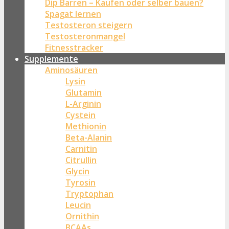
Dip Barren – Kaufen oder selber bauen?
Spagat lernen
Testosteron steigern
Testosteronmangel
Fitnesstracker
Supplemente
Aminosäuren
Lysin
Glutamin
L-Arginin
Cystein
Methionin
Beta-Alanin
Carnitin
Citrullin
Glycin
Tyrosin
Tryptophan
Leucin
Ornithin
BCAAs