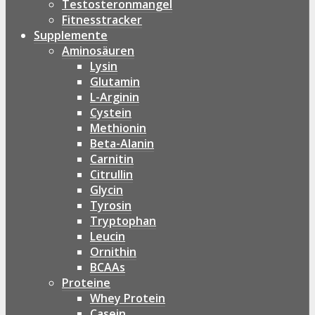
Testosteronmangel
Fitnesstracker
Supplemente
Aminosäuren
Lysin
Glutamin
L-Arginin
Cystein
Methionin
Beta-Alanin
Carnitin
Citrullin
Glycin
Tyrosin
Tryptophan
Leucin
Ornithin
BCAAs
Proteine
Whey Protein
Casein