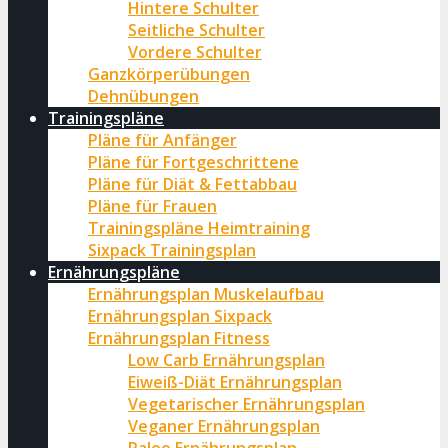
Hintere Schulter
Seitliche Schulter
Vordere Schulter
Ganzkörperübungen
Dehnübungen
Trainingspläne
Pläne für Anfänger
Pläne für Fortgeschrittene
Pläne für Diät & Fettabbau
Pläne für Frauen
Trainingspläne Heimtraining
Sixpack Trainingsplan
Ernährungspläne
Ernährungsplan Muskelaufbau
Ernährungsplan Sixpack
Ernährungsplan Fitness
Low Carb Ernährungsplan
Eiweiß-Diät Ernährungsplan
Vegetarischer Ernährungsplan
Veganer Ernährungsplan