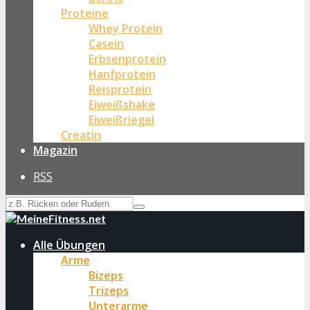
Proteine
Whey Protein
Casein
Erbsenprotein
Hanfprotein
Reisprotein
Eiweißshake
Eiweißriegel
Creatin
Magazin
RSS
Alle Übungen
Arme
Bizeps
Trizeps
Unterarme