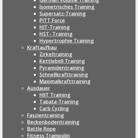
German Volume Training
Isometrisches Training
Supersatz-Training
PITT Force
HIT-Training
HST- Training
Hypertrophie Training
Kraftaufbau
Zirkeltraining
Kettlebell Training
Pyramidentraining
Schnellkrafttraining
Maximalkrafttraining
Ausdauer
HIIT Training
Tabata-Training
Carb Cycling
Faszientraining
Beckenbodentraining
Battle Rope
Fitness Trampolin