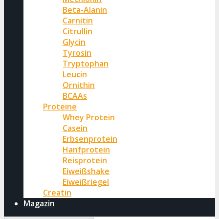
Beta-Alanin
Carnitin
Citrullin
Glycin
Tyrosin
Tryptophan
Leucin
Ornithin
BCAAs
Proteine
Whey Protein
Casein
Erbsenprotein
Hanfprotein
Reisprotein
Eiweißshake
Eiweißriegel
Creatin
Magazin