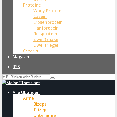
Proteine
Whey Protein
Casein
Erbsenprotein
Hanfprotein
Reisprotein
Eiweißshake
Eiweißriegel
Creatin
Magazin
RSS
Alle Übungen
Arme
Bizeps
Trizeps
Unterarme