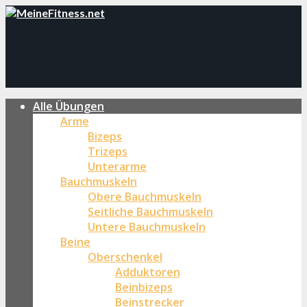
Alle Übungen
Arme
Bizeps
Trizeps
Unterarme
Bauchmuskeln
Obere Bauchmuskeln
Seitliche Bauchmuskeln
Untere Bauchmuskeln
Beine
Oberschenkel
Adduktoren
Beinbizeps
Beinstrecker