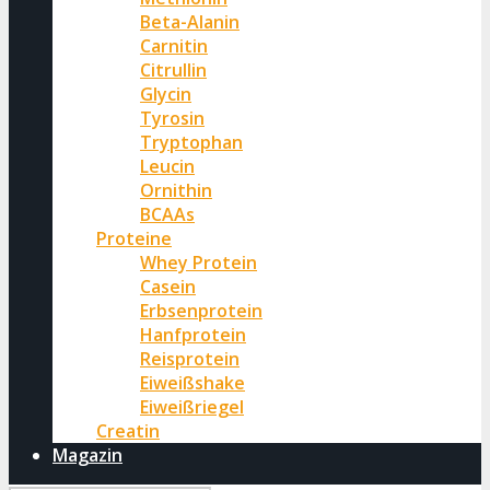
Beta-Alanin
Carnitin
Citrullin
Glycin
Tyrosin
Tryptophan
Leucin
Ornithin
BCAAs
Proteine
Whey Protein
Casein
Erbsenprotein
Hanfprotein
Reisprotein
Eiweißshake
Eiweißriegel
Creatin
Magazin