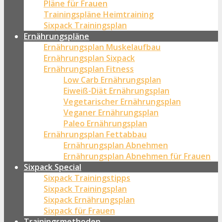
Pläne für Frauen
Trainingspläne Heimtraining
Sixpack Trainingsplan
Ernährungspläne
Ernährungsplan Muskelaufbau
Ernährungsplan Sixpack
Ernährungsplan Fitness
Low Carb Ernährungsplan
Eiweiß-Diät Ernährungsplan
Vegetarischer Ernährungsplan
Veganer Ernährungsplan
Paleo Ernährungsplan
Ernährungsplan Fettabbau
Ernährungsplan Abnehmen
Ernährungsplan Abnehmen für Frauen
Sixpack Special
Sixpack Trainingstipps
Sixpack Trainingsplan
Sixpack Ernährungsplan
Sixpack für Frauen
Trainingsmethoden