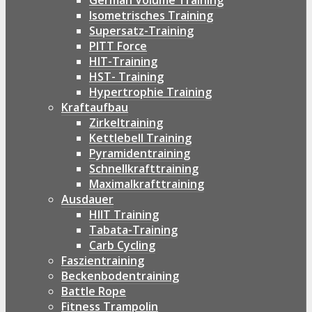
German Volume Training
Isometrisches Training
Supersatz-Training
PITT Force
HIT-Training
HST- Training
Hypertrophie Training
Kraftaufbau
Zirkeltraining
Kettlebell Training
Pyramidentraining
Schnellkrafttraining
Maximalkrafttraining
Ausdauer
HIIT Training
Tabata-Training
Carb Cycling
Faszientraining
Beckenbodentraining
Battle Rope
Fitness Trampolin