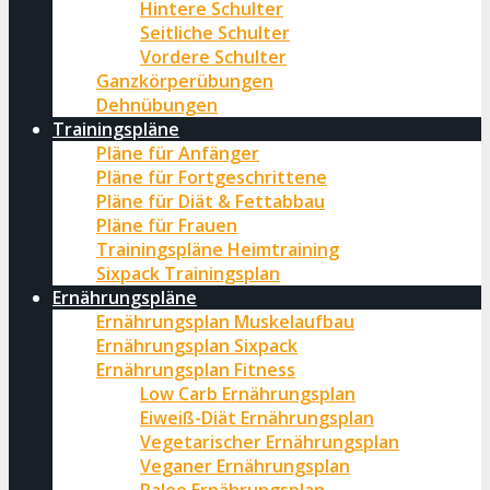
Hintere Schulter
Seitliche Schulter
Vordere Schulter
Ganzkörperübungen
Dehnübungen
Trainingspläne
Pläne für Anfänger
Pläne für Fortgeschrittene
Pläne für Diät & Fettabbau
Pläne für Frauen
Trainingspläne Heimtraining
Sixpack Trainingsplan
Ernährungspläne
Ernährungsplan Muskelaufbau
Ernährungsplan Sixpack
Ernährungsplan Fitness
Low Carb Ernährungsplan
Eiweiß-Diät Ernährungsplan
Vegetarischer Ernährungsplan
Veganer Ernährungsplan