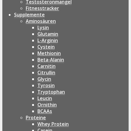
Testosteronmangel
Fitnesstracker
Supplemente
Aminosäuren
Lysin
Glutamin
L-Arginin
Cystein
Methionin
Beta-Alanin
Carnitin
Citrullin
Glycin
Tyrosin
Tryptophan
Leucin
Ornithin
BCAAs
Proteine
Whey Protein
Casein