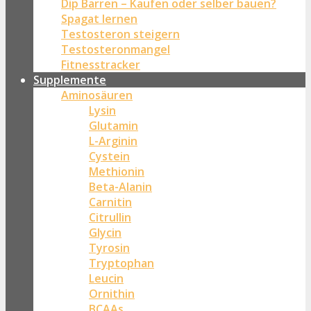
Dip Barren – Kaufen oder selber bauen?
Spagat lernen
Testosteron steigern
Testosteronmangel
Fitnesstracker
Supplemente
Aminosäuren
Lysin
Glutamin
L-Arginin
Cystein
Methionin
Beta-Alanin
Carnitin
Citrullin
Glycin
Tyrosin
Tryptophan
Leucin
Ornithin
BCAAs