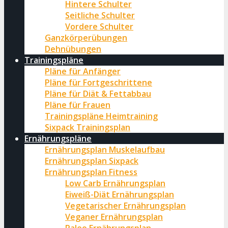
Hintere Schulter
Seitliche Schulter
Vordere Schulter
Ganzkörperübungen
Dehnübungen
Trainingspläne
Pläne für Anfänger
Pläne für Fortgeschrittene
Pläne für Diät & Fettabbau
Pläne für Frauen
Trainingspläne Heimtraining
Sixpack Trainingsplan
Ernährungspläne
Ernährungsplan Muskelaufbau
Ernährungsplan Sixpack
Ernährungsplan Fitness
Low Carb Ernährungsplan
Eiweiß-Diät Ernährungsplan
Vegetarischer Ernährungsplan
Veganer Ernährungsplan