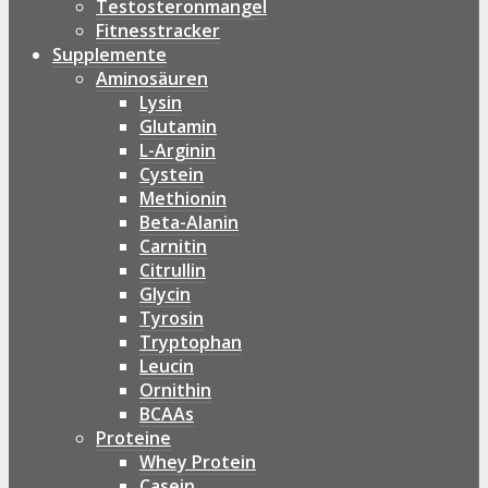
Testosteronmangel
Fitnesstracker
Supplemente
Aminosäuren
Lysin
Glutamin
L-Arginin
Cystein
Methionin
Beta-Alanin
Carnitin
Citrullin
Glycin
Tyrosin
Tryptophan
Leucin
Ornithin
BCAAs
Proteine
Whey Protein
Casein