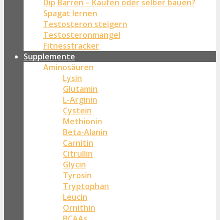
Dip Barren – Kaufen oder selber bauen?
Spagat lernen
Testosteron steigern
Testosteronmangel
Fitnesstracker
Supplemente
Aminosäuren
Lysin
Glutamin
L-Arginin
Cystein
Methionin
Beta-Alanin
Carnitin
Citrullin
Glycin
Tyrosin
Tryptophan
Leucin
Ornithin
BCAAs