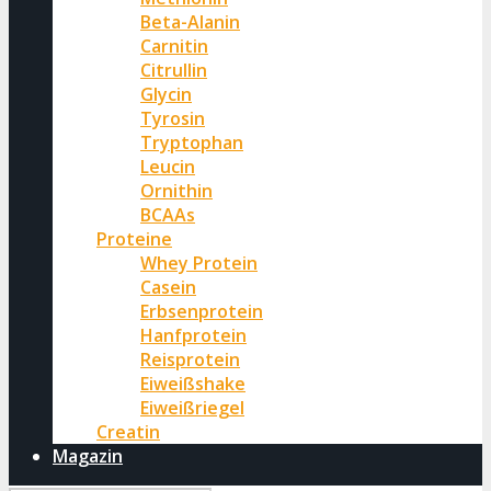
Beta-Alanin
Carnitin
Citrullin
Glycin
Tyrosin
Tryptophan
Leucin
Ornithin
BCAAs
Proteine
Whey Protein
Casein
Erbsenprotein
Hanfprotein
Reisprotein
Eiweißshake
Eiweißriegel
Creatin
Magazin