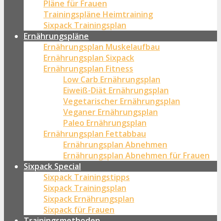
Pläne für Frauen
Trainingspläne Heimtraining
Sixpack Trainingsplan
Ernährungspläne
Ernährungsplan Muskelaufbau
Ernährungsplan Sixpack
Ernährungsplan Fitness
Low Carb Ernährungsplan
Eiweiß-Diät Ernährungsplan
Vegetarischer Ernährungsplan
Veganer Ernährungsplan
Paleo Ernährungsplan
Ernährungsplan Fettabbau
Ernährungsplan Abnehmen
Ernährungsplan Abnehmen für Frauen
Sixpack Special
Sixpack Trainingstipps
Sixpack Trainingsplan
Sixpack Ernährungsplan
Sixpack für Frauen
Trainingsmethoden