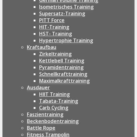
German Volume Training
Isometrisches Training
Supersatz-Training
PITT Force
HIT-Training
HST- Training
Hypertrophie Training
Kraftaufbau
Zirkeltraining
Kettlebell Training
Pyramidentraining
Schnellkrafttraining
Maximalkrafttraining
Ausdauer
HIIT Training
Tabata-Training
Carb Cycling
Faszientraining
Beckenbodentraining
Battle Rope
Fitness Trampolin