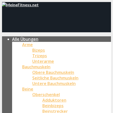
Alle Übungen
Arme
Bizeps
Trizeps
Unterarme
Bauchmuskeln
Obere Bauchmuskeln
Seitliche Bauchmuskeln
Untere Bauchmuskeln
Beine
Oberschenkel
Adduktoren
Beinbizeps
Beinstrecker