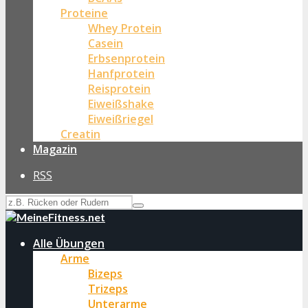
Proteine
Whey Protein
Casein
Erbsenprotein
Hanfprotein
Reisprotein
Eiweißshake
Eiweißriegel
Creatin
Magazin
RSS
Alle Übungen
Arme
Bizeps
Trizeps
Unterarme