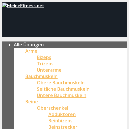
Alle Übungen
Arme
Bizeps
Trizeps
Unterarme
Bauchmuskeln
Obere Bauchmuskeln
Seitliche Bauchmuskeln
Untere Bauchmuskeln
Beine
Oberschenkel
Adduktoren
Beinbizeps
Beinstrecker