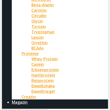
Beta-Alanin
Carnitin
Citrullin
Glycin
Tyrosin
Tryptophan
Leucin
Ornithin
BCAAs
Proteine
Whey Protein
Casein
Erbsenprotein
Hanfprotein
Reisprotein
Eiweißshake
Eiweißriegel
Creatin
Magazin