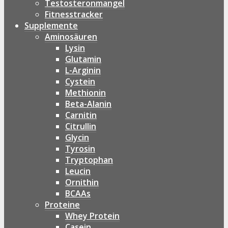
Testosteronmangel
Fitnesstracker
Supplemente
Aminosäuren
Lysin
Glutamin
L-Arginin
Cystein
Methionin
Beta-Alanin
Carnitin
Citrullin
Glycin
Tyrosin
Tryptophan
Leucin
Ornithin
BCAAs
Proteine
Whey Protein
Casein