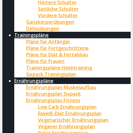
Hintere Schulter
Seitliche Schulter
Vordere Schulter
Ganzkörperübungen
Dehnübungen
Trainingspläne
Pläne für Anfänger
Pläne für Fortgeschrittene
Pläne für Diät & Fettabbau
Pläne für Frauen
Trainingspläne Heimtraining
Sixpack Trainingsplan
Ernährungspläne
Ernährungsplan Muskelaufbau
Ernährungsplan Sixpack
Ernährungsplan Fitness
Low Carb Ernährungsplan
Eiweiß-Diät Ernährungsplan
Vegetarischer Ernährungsplan
Veganer Ernährungsplan