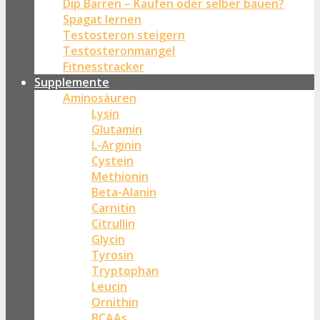
Dip Barren – Kaufen oder selber bauen?
Spagat lernen
Testosteron steigern
Testosteronmangel
Fitnesstracker
Supplemente
Aminosäuren
Lysin
Glutamin
L-Arginin
Cystein
Methionin
Beta-Alanin
Carnitin
Citrullin
Glycin
Tyrosin
Tryptophan
Leucin
Ornithin
BCAAs