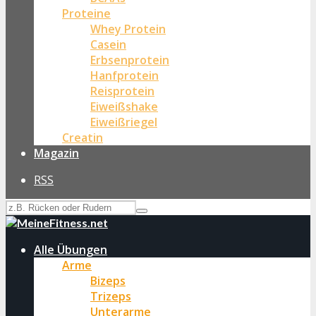
Proteine
Whey Protein
Casein
Erbsenprotein
Hanfprotein
Reisprotein
Eiweißshake
Eiweißriegel
Creatin
Magazin
RSS
Alle Übungen
Arme
Bizeps
Trizeps
Unterarme