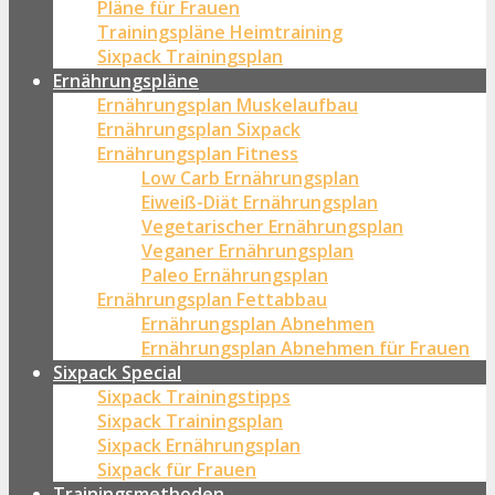
Pläne für Frauen
Trainingspläne Heimtraining
Sixpack Trainingsplan
Ernährungspläne
Ernährungsplan Muskelaufbau
Ernährungsplan Sixpack
Ernährungsplan Fitness
Low Carb Ernährungsplan
Eiweiß-Diät Ernährungsplan
Vegetarischer Ernährungsplan
Veganer Ernährungsplan
Paleo Ernährungsplan
Ernährungsplan Fettabbau
Ernährungsplan Abnehmen
Ernährungsplan Abnehmen für Frauen
Sixpack Special
Sixpack Trainingstipps
Sixpack Trainingsplan
Sixpack Ernährungsplan
Sixpack für Frauen
Trainingsmethoden