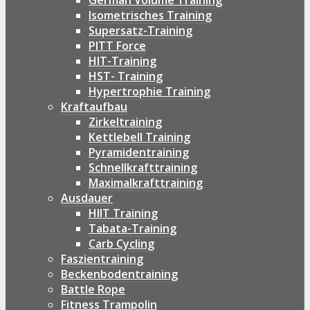
German Volume Training
Isometrisches Training
Supersatz-Training
PITT Force
HIT-Training
HST- Training
Hypertrophie Training
Kraftaufbau
Zirkeltraining
Kettlebell Training
Pyramidentraining
Schnellkrafttraining
Maximalkrafttraining
Ausdauer
HIIT Training
Tabata-Training
Carb Cycling
Faszientraining
Beckenbodentraining
Battle Rope
Fitness Trampolin