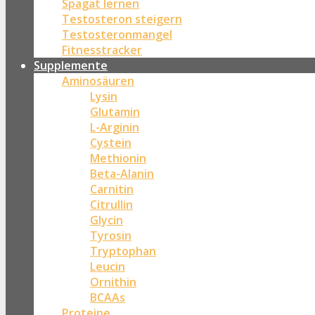
Spagat lernen
Testosteron steigern
Testosteronmangel
Fitnesstracker
Supplemente
Aminosäuren
Lysin
Glutamin
L-Arginin
Cystein
Methionin
Beta-Alanin
Carnitin
Citrullin
Glycin
Tyrosin
Tryptophan
Leucin
Ornithin
BCAAs
Proteine