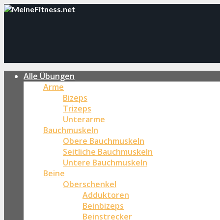
Alle Übungen
Arme
Bizeps
Trizeps
Unterarme
Bauchmuskeln
Obere Bauchmuskeln
Seitliche Bauchmuskeln
Untere Bauchmuskeln
Beine
Oberschenkel
Adduktoren
Beinbizeps
Beinstrecker