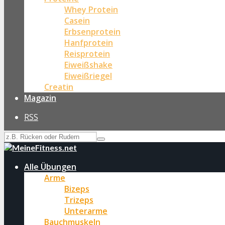
Whey Protein
Casein
Erbsenprotein
Hanfprotein
Reisprotein
Eiweißshake
Eiweißriegel
Creatin
Magazin
RSS
Alle Übungen
Arme
Bizeps
Trizeps
Unterarme
Bauchmuskeln