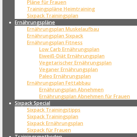
Pläne für Frauen
Trainingspläne Heimtraining
Sixpack Trainingsplan
Ernährungspläne
Ernährungsplan Muskelaufbau
Ernährungsplan Sixpack
Ernährungsplan Fitness
Low Carb Ernährungsplan
Eiweiß-Diät Ernährungsplan
Vegetarischer Ernährungsplan
Veganer Ernährungsplan
Paleo Ernährungsplan
Ernährungsplan Fettabbau
Ernährungsplan Abnehmen
Ernährungsplan Abnehmen für Frauen
Sixpack Special
Sixpack Trainingstipps
Sixpack Trainingsplan
Sixpack Ernährungsplan
Sixpack für Frauen
Trainingsmethoden