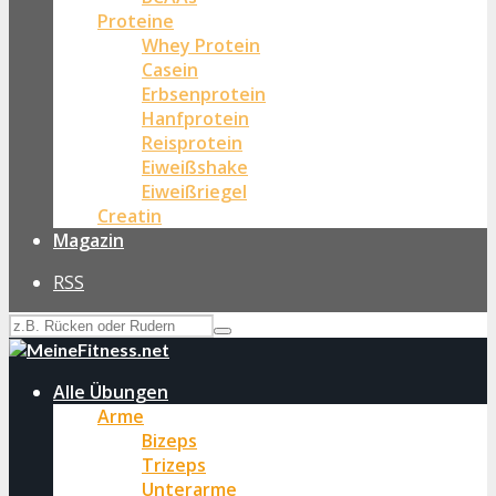
Proteine
Whey Protein
Casein
Erbsenprotein
Hanfprotein
Reisprotein
Eiweißshake
Eiweißriegel
Creatin
Magazin
RSS
Alle Übungen
Arme
Bizeps
Trizeps
Unterarme