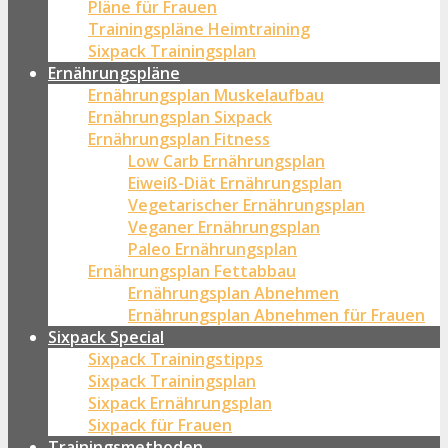
Pläne für Frauen
Trainingspläne Heimtraining
Sixpack Trainingsplan
Ernährungspläne
Ernährungsplan Muskelaufbau
Ernährungsplan Sixpack
Ernährungsplan Fitness
Low Carb Ernährungsplan
Eiweiß-Diät Ernährungsplan
Vegetarischer Ernährungsplan
Veganer Ernährungsplan
Paleo Ernährungsplan
Ernährungsplan Fettabbau
Ernährungsplan Abnehmen
Ernährungsplan Abnehmen für Frauen
Sixpack Special
Sixpack Trainingstipps
Sixpack Trainingsplan
Sixpack Ernährungsplan
Sixpack für Frauen
Trainingsmethoden