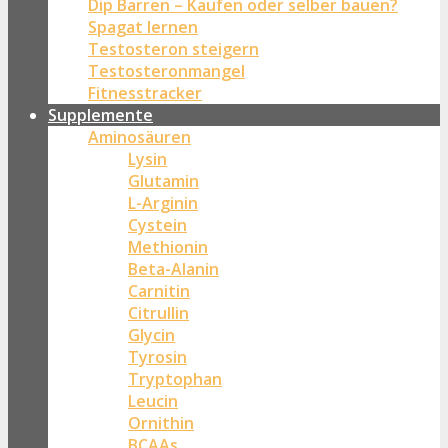
Dip Barren – Kaufen oder selber bauen?
Spagat lernen
Testosteron steigern
Testosteronmangel
Fitnesstracker
Supplemente
Aminosäuren
Lysin
Glutamin
L-Arginin
Cystein
Methionin
Beta-Alanin
Carnitin
Citrullin
Glycin
Tyrosin
Tryptophan
Leucin
Ornithin
BCAAs