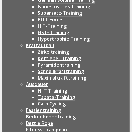
German Volume Training
Isometrisches Training
Supersatz-Training
PITT Force
HIT-Training
HST- Training
Hypertrophie Training
Kraftaufbau
Zirkeltraining
Kettlebell Training
Pyramidentraining
Schnellkrafttraining
Maximalkrafttraining
Ausdauer
HIIT Training
Tabata-Training
Carb Cycling
Faszientraining
Beckenbodentraining
Battle Rope
Fitness Trampolin