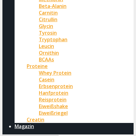
Beta-Alanin
Carnitin
Citrullin
Glycin
Tyrosin
Tryptophan
Leucin
Ornithin
BCAAs
Proteine
Whey Protein
Casein
Erbsenprotein
Hanfprotein
Reisprotein
Eiweißshake
Eiweißriegel
Creatin
Magazin