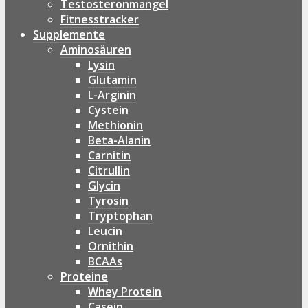
Testosteronmangel
Fitnesstracker
Supplemente
Aminosäuren
Lysin
Glutamin
L-Arginin
Cystein
Methionin
Beta-Alanin
Carnitin
Citrullin
Glycin
Tyrosin
Tryptophan
Leucin
Ornithin
BCAAs
Proteine
Whey Protein
Casein