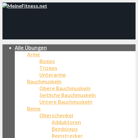
Alle Übungen
Arme
Bizeps
Trizeps
Unterarme
Bauchmuskeln
Obere Bauchmuskeln
Seitliche Bauchmuskeln
Untere Bauchmuskeln
Beine
Oberschenkel
Adduktoren
Beinbizeps
Beinstrecker