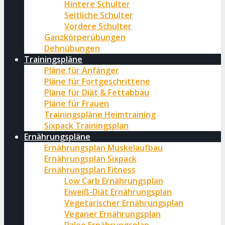
Hintere Schulter
Seitliche Schulter
Vordere Schulter
Ganzkörperübungen
Dehnübungen
Trainingspläne
Pläne für Anfänger
Pläne für Fortgeschrittene
Pläne für Diät & Fettabbau
Pläne für Frauen
Trainingspläne Heimtraining
Sixpack Trainingsplan
Ernährungspläne
Ernährungsplan Muskelaufbau
Ernährungsplan Sixpack
Ernährungsplan Fitness
Low Carb Ernährungsplan
Eiweiß-Diät Ernährungsplan
Vegetarischer Ernährungsplan
Veganer Ernährungsplan