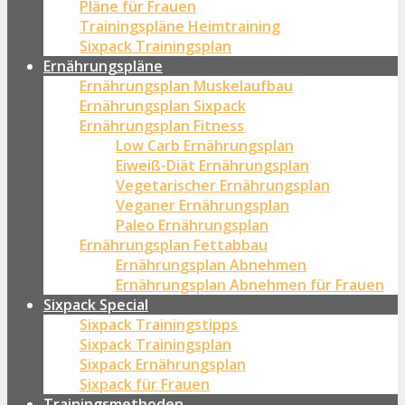
Pläne für Frauen
Trainingspläne Heimtraining
Sixpack Trainingsplan
Ernährungspläne
Ernährungsplan Muskelaufbau
Ernährungsplan Sixpack
Ernährungsplan Fitness
Low Carb Ernährungsplan
Eiweiß-Diät Ernährungsplan
Vegetarischer Ernährungsplan
Veganer Ernährungsplan
Paleo Ernährungsplan
Ernährungsplan Fettabbau
Ernährungsplan Abnehmen
Ernährungsplan Abnehmen für Frauen
Sixpack Special
Sixpack Trainingstipps
Sixpack Trainingsplan
Sixpack Ernährungsplan
Sixpack für Frauen
Trainingsmethoden