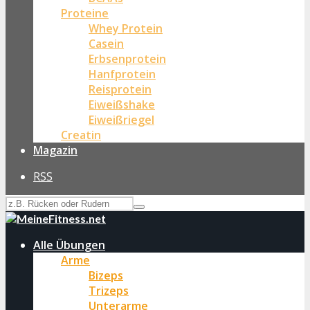
Proteine
Whey Protein
Casein
Erbsenprotein
Hanfprotein
Reisprotein
Eiweißshake
Eiweißriegel
Creatin
Magazin
RSS
Alle Übungen
Arme
Bizeps
Trizeps
Unterarme