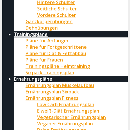
Hintere Schulter
Seitliche Schulter
Vordere Schulter
Ganzkörperübungen
Dehnübungen
Trainingspläne
Pläne für Anfänger
Pläne für Fortgeschrittene
Pläne für Diät & Fettabbau
Pläne für Frauen
Trainingspläne Heimtraining
Sixpack Trainingsplan
Ernährungspläne
Ernährungsplan Muskelaufbau
Ernährungsplan Sixpack
Ernährungsplan Fitness
Low Carb Ernährungsplan
Eiweiß-Diät Ernährungsplan
Vegetarischer Ernährungsplan
Veganer Ernährungsplan