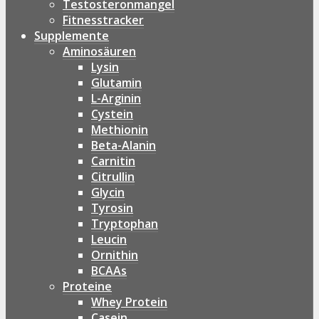
Testosteronmangel
Fitnesstracker
Supplemente
Aminosäuren
Lysin
Glutamin
L-Arginin
Cystein
Methionin
Beta-Alanin
Carnitin
Citrullin
Glycin
Tyrosin
Tryptophan
Leucin
Ornithin
BCAAs
Proteine
Whey Protein
Casein