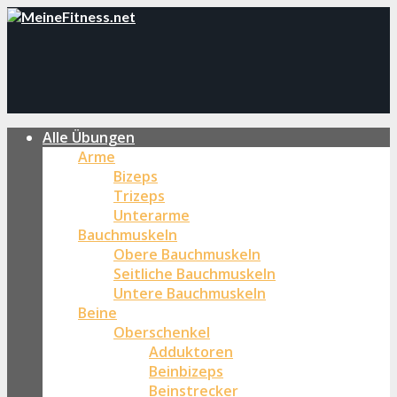
Alle Übungen
Arme
Bizeps
Trizeps
Unterarme
Bauchmuskeln
Obere Bauchmuskeln
Seitliche Bauchmuskeln
Untere Bauchmuskeln
Beine
Oberschenkel
Adduktoren
Beinbizeps
Beinstrecker