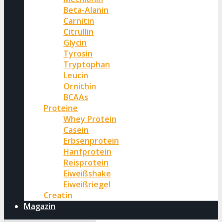
Beta-Alanin
Carnitin
Citrullin
Glycin
Tyrosin
Tryptophan
Leucin
Ornithin
BCAAs
Proteine
Whey Protein
Casein
Erbsenprotein
Hanfprotein
Reisprotein
Eiweißshake
Eiweißriegel
Creatin
Magazin