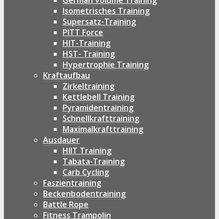
German Volume Training
Isometrisches Training
Supersatz-Training
PITT Force
HIT-Training
HST- Training
Hypertrophie Training
Kraftaufbau
Zirkeltraining
Kettlebell Training
Pyramidentraining
Schnellkrafttraining
Maximalkrafttraining
Ausdauer
HIIT Training
Tabata-Training
Carb Cycling
Faszientraining
Beckenbodentraining
Battle Rope
Fitness Trampolin