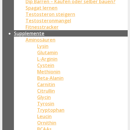
Dip Barren – Kaufen oder selber bauen?
Spagat lernen
Testosteron steigern
Testosteronmangel
Fitnesstracker
Supplemente
Aminosäuren
Lysin
Glutamin
L-Arginin
Cystein
Methionin
Beta-Alanin
Carnitin
Citrullin
Glycin
Tyrosin
Tryptophan
Leucin
Ornithin
BCAAs