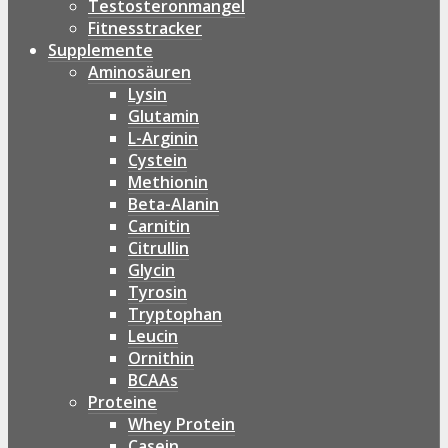
Testosteronmangel
Fitnesstracker
Supplemente
Aminosäuren
Lysin
Glutamin
L-Arginin
Cystein
Methionin
Beta-Alanin
Carnitin
Citrullin
Glycin
Tyrosin
Tryptophan
Leucin
Ornithin
BCAAs
Proteine
Whey Protein
Casein