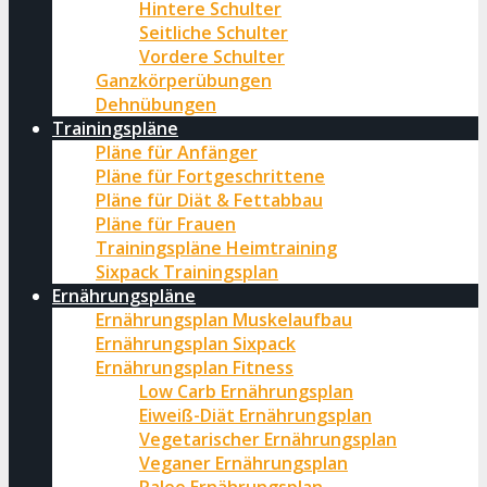
Hintere Schulter
Seitliche Schulter
Vordere Schulter
Ganzkörperübungen
Dehnübungen
Trainingspläne
Pläne für Anfänger
Pläne für Fortgeschrittene
Pläne für Diät & Fettabbau
Pläne für Frauen
Trainingspläne Heimtraining
Sixpack Trainingsplan
Ernährungspläne
Ernährungsplan Muskelaufbau
Ernährungsplan Sixpack
Ernährungsplan Fitness
Low Carb Ernährungsplan
Eiweiß-Diät Ernährungsplan
Vegetarischer Ernährungsplan
Veganer Ernährungsplan