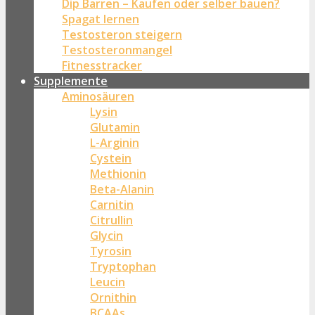
Dip Barren – Kaufen oder selber bauen?
Spagat lernen
Testosteron steigern
Testosteronmangel
Fitnesstracker
Supplemente
Aminosäuren
Lysin
Glutamin
L-Arginin
Cystein
Methionin
Beta-Alanin
Carnitin
Citrullin
Glycin
Tyrosin
Tryptophan
Leucin
Ornithin
BCAAs