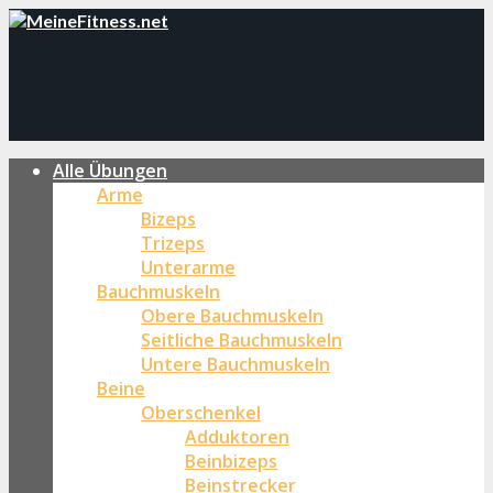
Alle Übungen
Arme
Bizeps
Trizeps
Unterarme
Bauchmuskeln
Obere Bauchmuskeln
Seitliche Bauchmuskeln
Untere Bauchmuskeln
Beine
Oberschenkel
Adduktoren
Beinbizeps
Beinstrecker