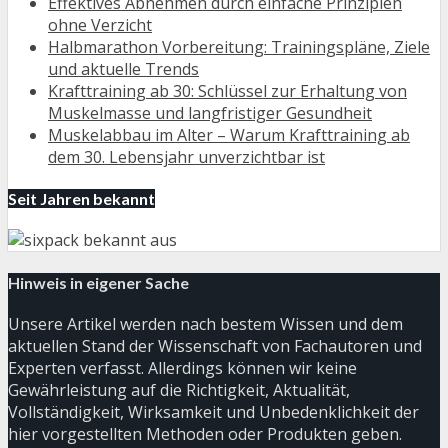
Effektives Abnehmen durch einfache Prinzipien
ohne Verzicht
Halbmarathon Vorbereitung: Trainingspläne, Ziele
und aktuelle Trends
Krafttraining ab 30: Schlüssel zur Erhaltung von
Muskelmasse und langfristiger Gesundheit
Muskelabbau im Alter – Warum Krafttraining ab
dem 30. Lebensjahr unverzichtbar ist
Seit Jahren bekannt
Hinweis in eigener Sache
Unsere Artikel werden nach bestem Wissen und dem
aktuellen Stand der Wissenschaft von Fachautoren und
Experten verfasst. Allerdings können wir keine
Gewährleistung auf die Richtigkeit, Aktualität,
Vollständigkeit, Wirksamkeit und Unbedenklichkeit der
hier vorgestellten Methoden oder Produkten geben.