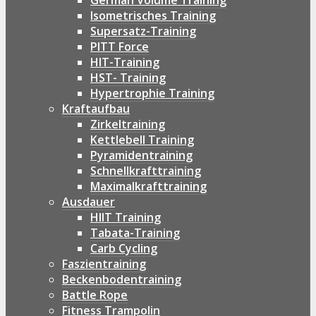
German Volume Training
Isometrisches Training
Supersatz-Training
PITT Force
HIT-Training
HST- Training
Hypertrophie Training
Kraftaufbau
Zirkeltraining
Kettlebell Training
Pyramidentraining
Schnellkrafttraining
Maximalkrafttraining
Ausdauer
HIIT Training
Tabata-Training
Carb Cycling
Faszientraining
Beckenbodentraining
Battle Rope
Fitness Trampolin