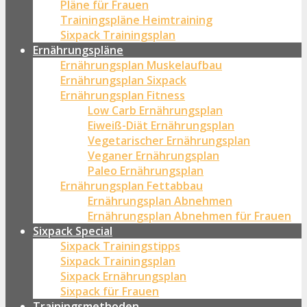
Pläne für Frauen
Trainingspläne Heimtraining
Sixpack Trainingsplan
Ernährungspläne
Ernährungsplan Muskelaufbau
Ernährungsplan Sixpack
Ernährungsplan Fitness
Low Carb Ernährungsplan
Eiweiß-Diät Ernährungsplan
Vegetarischer Ernährungsplan
Veganer Ernährungsplan
Paleo Ernährungsplan
Ernährungsplan Fettabbau
Ernährungsplan Abnehmen
Ernährungsplan Abnehmen für Frauen
Sixpack Special
Sixpack Trainingstipps
Sixpack Trainingsplan
Sixpack Ernährungsplan
Sixpack für Frauen
Trainingsmethoden