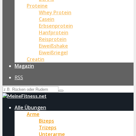
Proteine
Whey Protein
Casein
Erbsenprotein
Hanfprotein
Reisprotein
Eiweißshake
Eiweißriegel
Creatin
Magazin
RSS
Alle Übungen
Arme
Bizeps
Trizeps
Unterarme