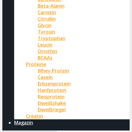
Beta-Alanin
Carnitin
Citrullin
Glycin
Tyrosin
Tryptophan
Leucin
Ornithin
BCAAs
Proteine
Whey Protein
Casein
Erbsenprotein
Hanfprotein
Reisprotein
Eiweißshake
Eiweißriegel
Creatin
Magazin