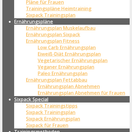
Pläne für Frauen
Trainingspläne Heimtraining
Sixpack Trainingsplan
Ernährungspläne
Ernährungsplan Muskelaufbau
Ernährungsplan Sixpack
Ernährungsplan Fitness
Low Carb Ernährungsplan
Eiweiß-Diät Ernährungsplan
Vegetarischer Ernährungsplan
Veganer Ernährungsplan
Paleo Ernährungsplan
Ernährungsplan Fettabbau
Ernährungsplan Abnehmen
Ernährungsplan Abnehmen für Frauen
Sixpack Special
Sixpack Trainingstipps
Sixpack Trainingsplan
Sixpack Ernährungsplan
Sixpack für Frauen
Trainingsmethoden