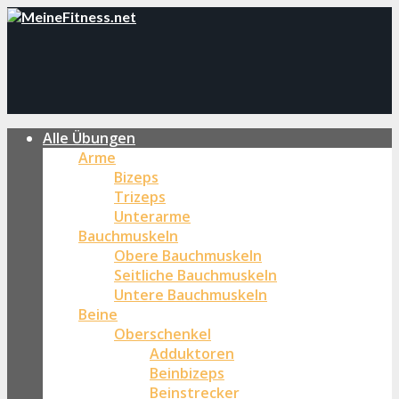
Alle Übungen
Arme
Bizeps
Trizeps
Unterarme
Bauchmuskeln
Obere Bauchmuskeln
Seitliche Bauchmuskeln
Untere Bauchmuskeln
Beine
Oberschenkel
Adduktoren
Beinbizeps
Beinstrecker