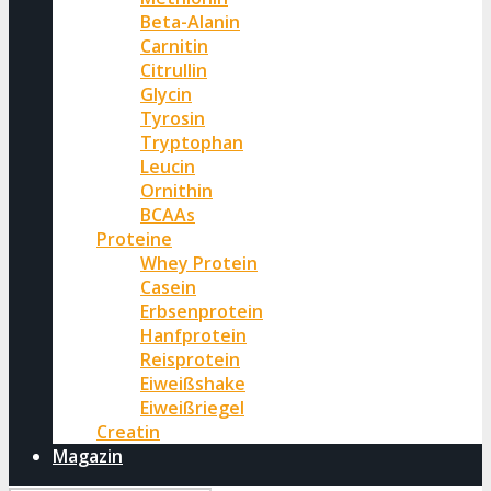
Beta-Alanin
Carnitin
Citrullin
Glycin
Tyrosin
Tryptophan
Leucin
Ornithin
BCAAs
Proteine
Whey Protein
Casein
Erbsenprotein
Hanfprotein
Reisprotein
Eiweißshake
Eiweißriegel
Creatin
Magazin