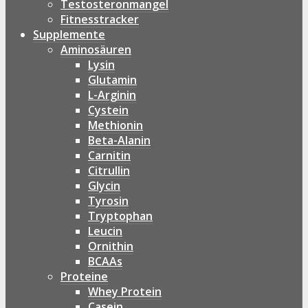
Testosteronmangel
Fitnesstracker
Supplemente
Aminosäuren
Lysin
Glutamin
L-Arginin
Cystein
Methionin
Beta-Alanin
Carnitin
Citrullin
Glycin
Tyrosin
Tryptophan
Leucin
Ornithin
BCAAs
Proteine
Whey Protein
Casein