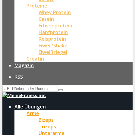
Proteine
Whey Protein
Casein
Erbsenprotein
Hanfprotein
Reisprotein
Eiweißshake
Eiweißriegel
Creatin
Magazin
RSS
Alle Übungen
Arme
Bizeps
Trizeps
Unterarme