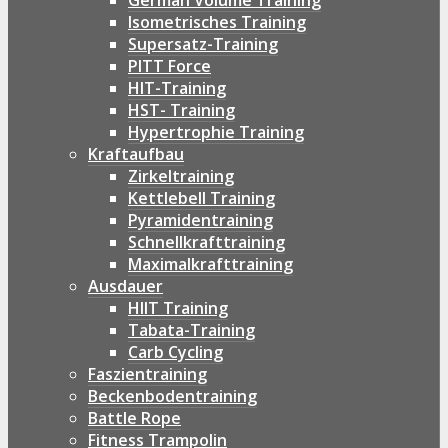
German Volume Training
Isometrisches Training
Supersatz-Training
PITT Force
HIT-Training
HST- Training
Hypertrophie Training
Kraftaufbau
Zirkeltraining
Kettlebell Training
Pyramidentraining
Schnellkrafttraining
Maximalkrafttraining
Ausdauer
HIIT Training
Tabata-Training
Carb Cycling
Faszientraining
Beckenbodentraining
Battle Rope
Fitness Trampolin