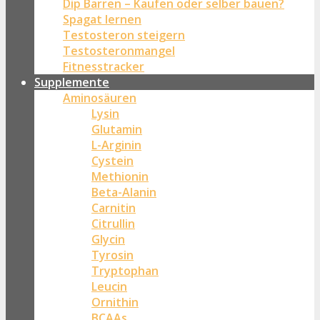
Dip Barren – Kaufen oder selber bauen?
Spagat lernen
Testosteron steigern
Testosteronmangel
Fitnesstracker
Supplemente
Aminosäuren
Lysin
Glutamin
L-Arginin
Cystein
Methionin
Beta-Alanin
Carnitin
Citrullin
Glycin
Tyrosin
Tryptophan
Leucin
Ornithin
BCAAs