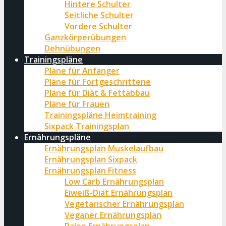
Hintere Schulter
Seitliche Schulter
Vordere Schulter
Ganzkörperübungen
Dehnübungen
Trainingspläne
Pläne für Anfänger
Pläne für Fortgeschrittene
Pläne für Diät & Fettabbau
Pläne für Frauen
Trainingspläne Heimtraining
Sixpack Trainingsplan
Ernährungspläne
Ernährungsplan Muskelaufbau
Ernährungsplan Sixpack
Ernährungsplan Fitness
Low Carb Ernährungsplan
Eiweiß-Diät Ernährungsplan
Vegetarischer Ernährungsplan
Veganer Ernährungsplan