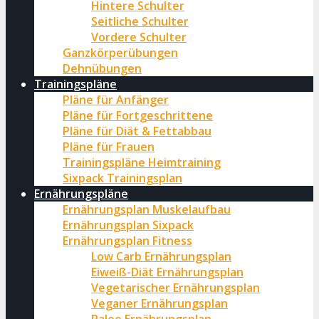
Hintere Schulter
Seitliche Schulter
Vordere Schulter
Ganzkörperübungen
Dehnübungen
Trainingspläne
Pläne für Anfänger
Pläne für Fortgeschrittene
Pläne für Diät & Fettabbau
Pläne für Frauen
Trainingspläne Heimtraining
Sixpack Trainingsplan
Ernährungspläne
Ernährungsplan Muskelaufbau
Ernährungsplan Sixpack
Ernährungsplan Fitness
Low Carb Ernährungsplan
Eiweiß-Diät Ernährungsplan
Vegetarischer Ernährungsplan
Veganer Ernährungsplan