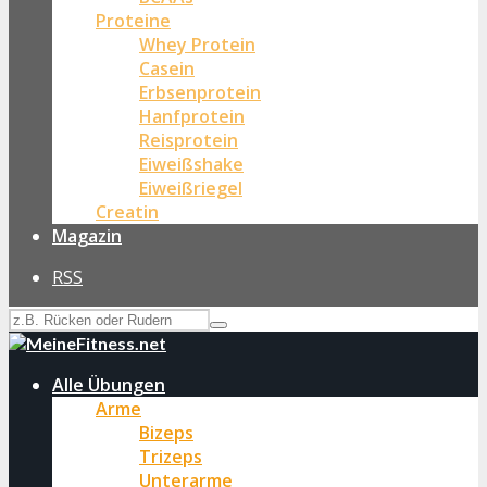
Proteine
Whey Protein
Casein
Erbsenprotein
Hanfprotein
Reisprotein
Eiweißshake
Eiweißriegel
Creatin
Magazin
RSS
Alle Übungen
Arme
Bizeps
Trizeps
Unterarme