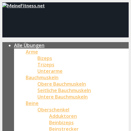
Alle Übungen
Arme
Bizeps
Trizeps
Unterarme
Bauchmuskeln
Obere Bauchmuskeln
Seitliche Bauchmuskeln
Untere Bauchmuskeln
Beine
Oberschenkel
Adduktoren
Beinbizeps
Beinstrecker