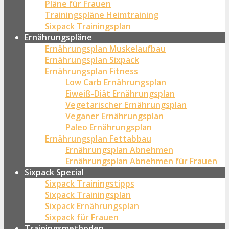
Pläne für Frauen
Trainingspläne Heimtraining
Sixpack Trainingsplan
Ernährungspläne
Ernährungsplan Muskelaufbau
Ernährungsplan Sixpack
Ernährungsplan Fitness
Low Carb Ernährungsplan
Eiweiß-Diät Ernährungsplan
Vegetarischer Ernährungsplan
Veganer Ernährungsplan
Paleo Ernährungsplan
Ernährungsplan Fettabbau
Ernährungsplan Abnehmen
Ernährungsplan Abnehmen für Frauen
Sixpack Special
Sixpack Trainingstipps
Sixpack Trainingsplan
Sixpack Ernährungsplan
Sixpack für Frauen
Trainingsmethoden