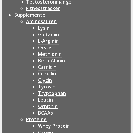
Testosteronmangel
Fitnesstracker
Supplemente
Aminosäuren
Lysin
Glutamin
L-Arginin
Cystein
Methionin
Beta-Alanin
Carnitin
Citrullin
Glycin
Tyrosin
Tryptophan
Leucin
Ornithin
BCAAs
Proteine
Whey Protein
Casein