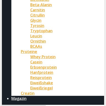
Beta-Alanin
Carnitin
Citrullin
Glycin
Tyrosin
Tryptophan
Leucin
Ornithin
BCAAs
Proteine
Whey Protein
Casein
Erbsenprotein
Hanfprotein
Reisprotein
Eiweißshake
Eiweißriegel
Creatin
Magazin