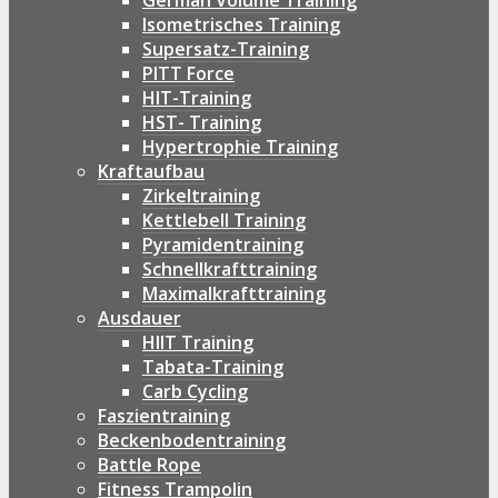
German Volume Training
Isometrisches Training
Supersatz-Training
PITT Force
HIT-Training
HST- Training
Hypertrophie Training
Kraftaufbau
Zirkeltraining
Kettlebell Training
Pyramidentraining
Schnellkrafttraining
Maximalkrafttraining
Ausdauer
HIIT Training
Tabata-Training
Carb Cycling
Faszientraining
Beckenbodentraining
Battle Rope
Fitness Trampolin