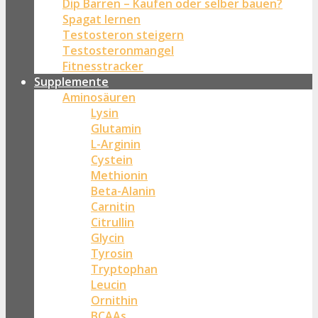
Dip Barren – Kaufen oder selber bauen?
Spagat lernen
Testosteron steigern
Testosteronmangel
Fitnesstracker
Supplemente
Aminosäuren
Lysin
Glutamin
L-Arginin
Cystein
Methionin
Beta-Alanin
Carnitin
Citrullin
Glycin
Tyrosin
Tryptophan
Leucin
Ornithin
BCAAs