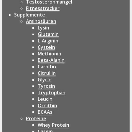
Testosteronmangel
Fitnesstracker
Supplemente
Aminosäuren
Lysin
Glutamin
L-Arginin
Cystein
Methionin
Beta-Alanin
Carnitin
Citrullin
Glycin
Tyrosin
Tryptophan
Leucin
Ornithin
BCAAs
Proteine
Whey Protein
Casein