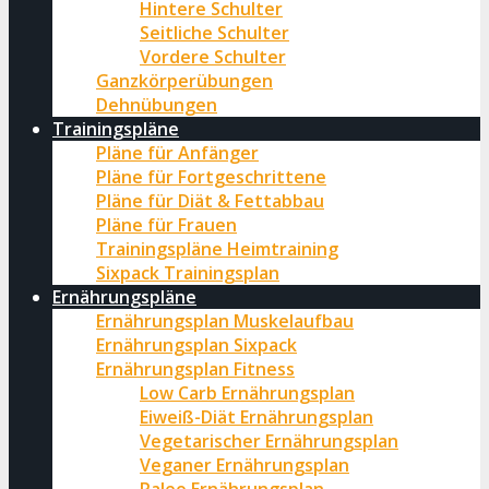
Hintere Schulter
Seitliche Schulter
Vordere Schulter
Ganzkörperübungen
Dehnübungen
Trainingspläne
Pläne für Anfänger
Pläne für Fortgeschrittene
Pläne für Diät & Fettabbau
Pläne für Frauen
Trainingspläne Heimtraining
Sixpack Trainingsplan
Ernährungspläne
Ernährungsplan Muskelaufbau
Ernährungsplan Sixpack
Ernährungsplan Fitness
Low Carb Ernährungsplan
Eiweiß-Diät Ernährungsplan
Vegetarischer Ernährungsplan
Veganer Ernährungsplan