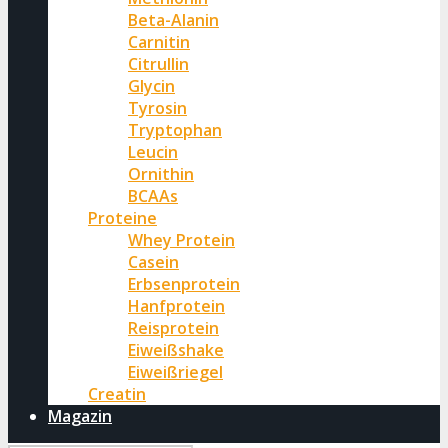
Beta-Alanin
Carnitin
Citrullin
Glycin
Tyrosin
Tryptophan
Leucin
Ornithin
BCAAs
Proteine
Whey Protein
Casein
Erbsenprotein
Hanfprotein
Reisprotein
Eiweißshake
Eiweißriegel
Creatin
Magazin