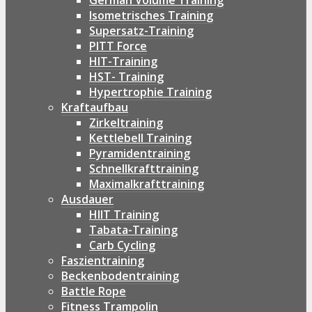
German Volume Training
Isometrisches Training
Supersatz-Training
PITT Force
HIT-Training
HST- Training
Hypertrophie Training
Kraftaufbau
Zirkeltraining
Kettlebell Training
Pyramidentraining
Schnellkrafttraining
Maximalkrafttraining
Ausdauer
HIIT Training
Tabata-Training
Carb Cycling
Faszientraining
Beckenbodentraining
Battle Rope
Fitness Trampolin