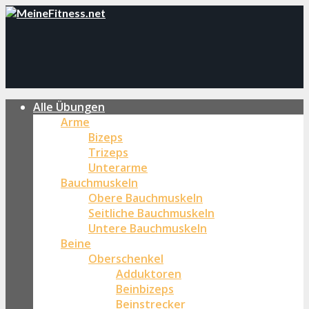
Alle Übungen
Arme
Bizeps
Trizeps
Unterarme
Bauchmuskeln
Obere Bauchmuskeln
Seitliche Bauchmuskeln
Untere Bauchmuskeln
Beine
Oberschenkel
Adduktoren
Beinbizeps
Beinstrecker