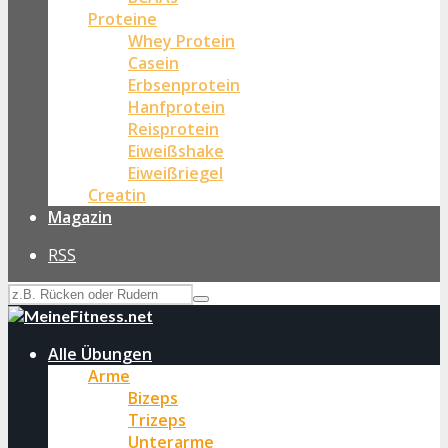
Proteine
Whey Protein
Casein
Erbsenprotein
Hanfprotein
Reisprotein
Eiweißshake
Eiweißriegel
Creatin
Magazin
RSS
Alle Übungen
Arme
Bizeps
Trizeps
Unterarme