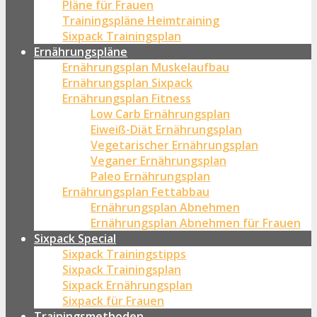
Pläne für Frauen
Trainingspläne Heimtraining
Sixpack Trainingsplan
Ernährungspläne
Ernährungsplan Muskelaufbau
Ernährungsplan Sixpack
Ernährungsplan Fitness
Low Carb Ernährungsplan
Eiweiß-Diät Ernährungsplan
Vegetarischer Ernährungsplan
Veganer Ernährungsplan
Paleo Ernährungsplan
Ernährungsplan Fettabbau
Ernährungsplan Abnehmen
Ernährungsplan Abnehmen für Frauen
Sixpack Special
Sixpack Trainingstipps
Sixpack Trainingsplan
Sixpack Ernährungsplan
Sixpack für Frauen
Trainingsmethoden