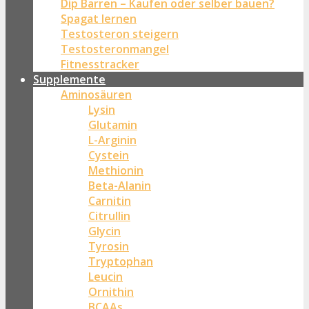
Dip Barren – Kaufen oder selber bauen?
Spagat lernen
Testosteron steigern
Testosteronmangel
Fitnesstracker
Supplemente
Aminosäuren
Lysin
Glutamin
L-Arginin
Cystein
Methionin
Beta-Alanin
Carnitin
Citrullin
Glycin
Tyrosin
Tryptophan
Leucin
Ornithin
BCAAs