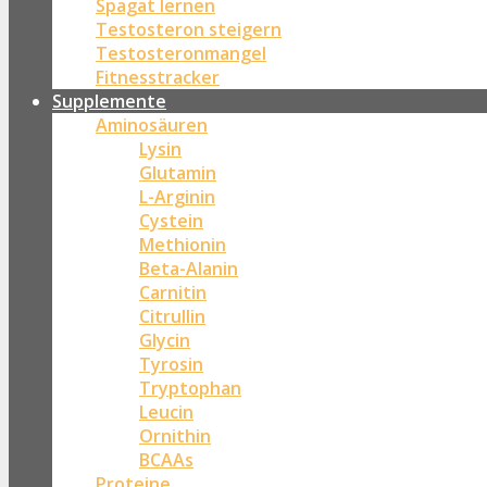
Spagat lernen
Testosteron steigern
Testosteronmangel
Fitnesstracker
Supplemente
Aminosäuren
Lysin
Glutamin
L-Arginin
Cystein
Methionin
Beta-Alanin
Carnitin
Citrullin
Glycin
Tyrosin
Tryptophan
Leucin
Ornithin
BCAAs
Proteine