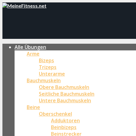
Alle Übungen
Arme
Bizeps
Trizeps
Unterarme
Bauchmuskeln
Obere Bauchmuskeln
Seitliche Bauchmuskeln
Untere Bauchmuskeln
Beine
Oberschenkel
Adduktoren
Beinbizeps
Beinstrecker