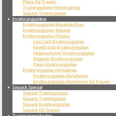
Pläne für Frauen
Trainingspläne Heimtraining
Sixpack Trainingsplan
Ernährungspläne
Ernährungsplan Muskelaufbau
Ernährungsplan Sixpack
Ernährungsplan Fitness
Low Carb Ernährungsplan
Eiweiß-Diät Ernährungsplan
Vegetarischer Ernährungsplan
Veganer Ernährungsplan
Paleo Ernährungsplan
Ernährungsplan Fettabbau
Ernährungsplan Abnehmen
Ernährungsplan Abnehmen für Frauen
Sixpack Special
Sixpack Trainingstipps
Sixpack Trainingsplan
Sixpack Ernährungsplan
Sixpack für Frauen
Trainingsmethoden