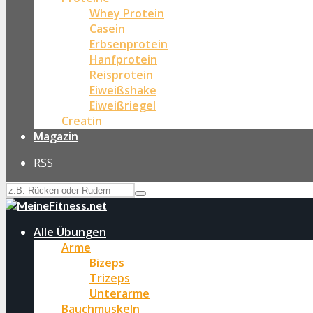
Whey Protein
Casein
Erbsenprotein
Hanfprotein
Reisprotein
Eiweißshake
Eiweißriegel
Creatin
Magazin
RSS
Alle Übungen
Arme
Bizeps
Trizeps
Unterarme
Bauchmuskeln