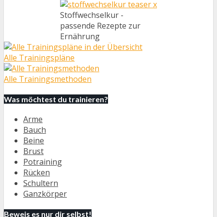
Stoffwechselkur -
passende Rezepte zur
Ernährung
Alle Trainingspläne
Alle Trainingsmethoden
Was möchtest du trainieren?
Arme
Bauch
Beine
Brust
Potraining
Rücken
Schultern
Ganzkörper
Beweis es nur dir selbst!