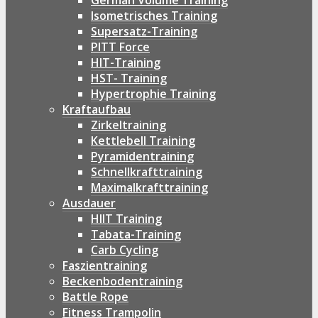
German Volume Training
Isometrisches Training
Supersatz-Training
PITT Force
HIT-Training
HST- Training
Hypertrophie Training
Kraftaufbau
Zirkeltraining
Kettlebell Training
Pyramidentraining
Schnellkrafttraining
Maximalkrafttraining
Ausdauer
HIIT Training
Tabata-Training
Carb Cycling
Faszientraining
Beckenbodentraining
Battle Rope
Fitness Trampolin