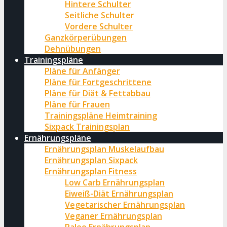
Hintere Schulter
Seitliche Schulter
Vordere Schulter
Ganzkörperübungen
Dehnübungen
Trainingspläne
Pläne für Anfänger
Pläne für Fortgeschrittene
Pläne für Diät & Fettabbau
Pläne für Frauen
Trainingspläne Heimtraining
Sixpack Trainingsplan
Ernährungspläne
Ernährungsplan Muskelaufbau
Ernährungsplan Sixpack
Ernährungsplan Fitness
Low Carb Ernährungsplan
Eiweiß-Diät Ernährungsplan
Vegetarischer Ernährungsplan
Veganer Ernährungsplan