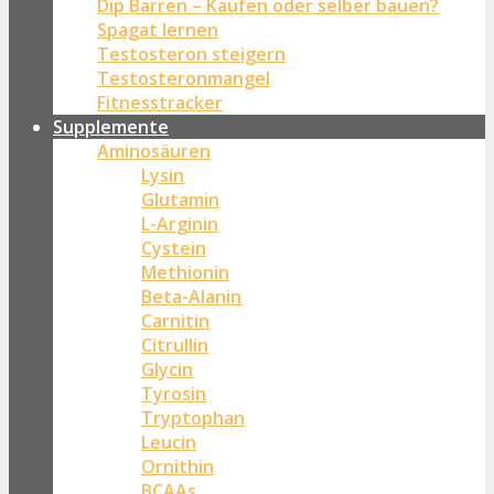
Dip Barren – Kaufen oder selber bauen?
Spagat lernen
Testosteron steigern
Testosteronmangel
Fitnesstracker
Supplemente
Aminosäuren
Lysin
Glutamin
L-Arginin
Cystein
Methionin
Beta-Alanin
Carnitin
Citrullin
Glycin
Tyrosin
Tryptophan
Leucin
Ornithin
BCAAs