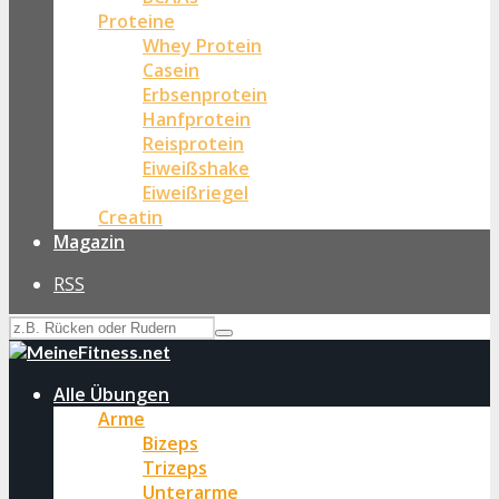
Proteine
Whey Protein
Casein
Erbsenprotein
Hanfprotein
Reisprotein
Eiweißshake
Eiweißriegel
Creatin
Magazin
RSS
Alle Übungen
Arme
Bizeps
Trizeps
Unterarme