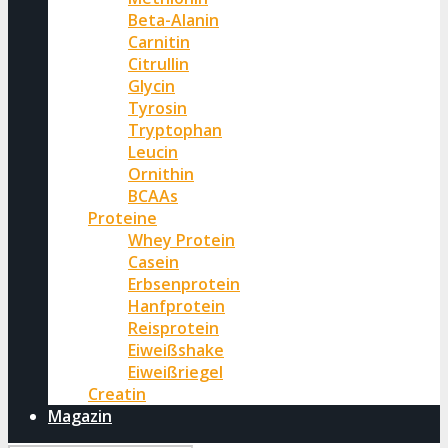
Beta-Alanin
Carnitin
Citrullin
Glycin
Tyrosin
Tryptophan
Leucin
Ornithin
BCAAs
Proteine
Whey Protein
Casein
Erbsenprotein
Hanfprotein
Reisprotein
Eiweißshake
Eiweißriegel
Creatin
Magazin