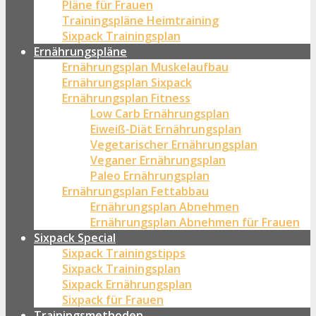
Pläne für Frauen
Trainingspläne Heimtraining
Sixpack Trainingsplan
Ernährungspläne
Ernährungsplan Muskelaufbau
Ernährungsplan Sixpack
Ernährungsplan Fitness
Low Carb Ernährungsplan
Eiweiß-Diät Ernährungsplan
Vegetarischer Ernährungsplan
Veganer Ernährungsplan
Paleo Ernährungsplan
Ernährungsplan Fettabbau
Ernährungsplan Abnehmen
Ernährungsplan Abnehmen für Frauen
Sixpack Special
Sixpack Trainingstipps
Sixpack Trainingsplan
Sixpack Ernährungsplan
Sixpack für Frauen
Trainingsmethoden