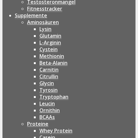
Testosteronmangel
Fitnesstracker
Supplemente
Aminosäuren
Lysin
Glutamin
L-Arginin
Cystein
Methionin
Beta-Alanin
Carnitin
Citrullin
Glycin
Tyrosin
Tryptophan
Leucin
Ornithin
BCAAs
Proteine
Whey Protein
Casein