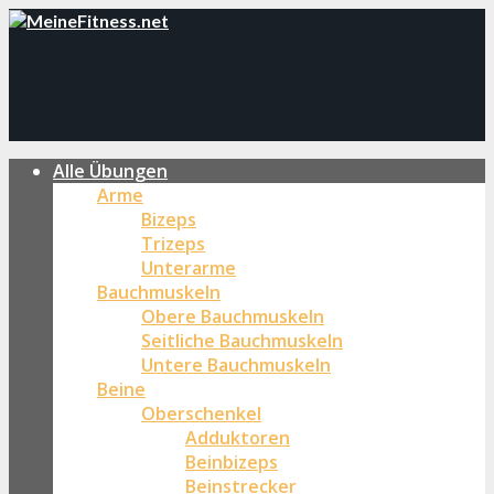
Alle Übungen
Arme
Bizeps
Trizeps
Unterarme
Bauchmuskeln
Obere Bauchmuskeln
Seitliche Bauchmuskeln
Untere Bauchmuskeln
Beine
Oberschenkel
Adduktoren
Beinbizeps
Beinstrecker