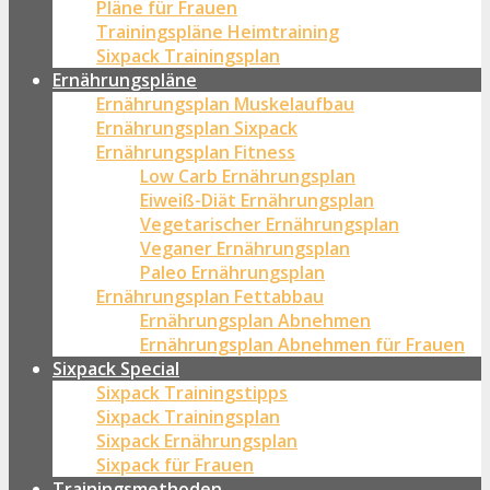
Pläne für Frauen
Trainingspläne Heimtraining
Sixpack Trainingsplan
Ernährungspläne
Ernährungsplan Muskelaufbau
Ernährungsplan Sixpack
Ernährungsplan Fitness
Low Carb Ernährungsplan
Eiweiß-Diät Ernährungsplan
Vegetarischer Ernährungsplan
Veganer Ernährungsplan
Paleo Ernährungsplan
Ernährungsplan Fettabbau
Ernährungsplan Abnehmen
Ernährungsplan Abnehmen für Frauen
Sixpack Special
Sixpack Trainingstipps
Sixpack Trainingsplan
Sixpack Ernährungsplan
Sixpack für Frauen
Trainingsmethoden