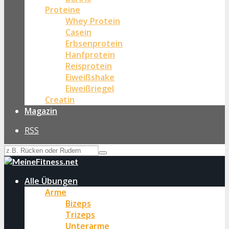
Proteine
Whey Protein
Casein
Erbsenprotein
Hanfprotein
Reisprotein
Eiweißshake
Eiweißriegel
Creatin
Magazin
RSS
Alle Übungen
Arme
Bizeps
Trizeps
Unterarme