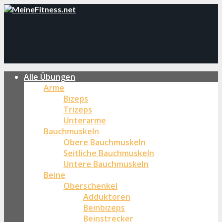
Alle Übungen
Arme
Bizeps
Trizeps
Unterarme
Bauchmuskeln
Obere Bauchmuskeln
Seitliche Bauchmuskeln
Untere Bauchmuskeln
Beine
Oberschenkel
Adduktoren
Beinbizeps
Beinstrecker