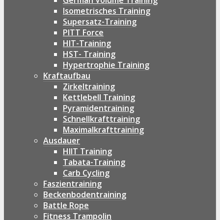
German Volume Training
Isometrisches Training
Supersatz-Training
PITT Force
HIT-Training
HST- Training
Hypertrophie Training
Kraftaufbau
Zirkeltraining
Kettlebell Training
Pyramidentraining
Schnellkrafttraining
Maximalkrafttraining
Ausdauer
HIIT Training
Tabata-Training
Carb Cycling
Faszientraining
Beckenbodentraining
Battle Rope
Fitness Trampolin