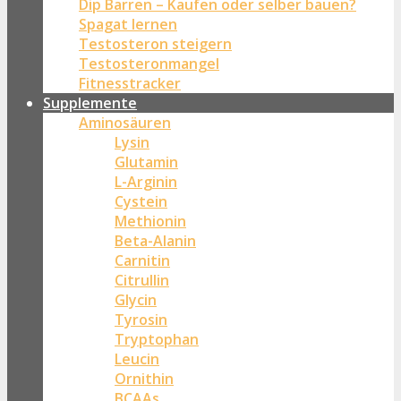
Dip Barren – Kaufen oder selber bauen?
Spagat lernen
Testosteron steigern
Testosteronmangel
Fitnesstracker
Supplemente
Aminosäuren
Lysin
Glutamin
L-Arginin
Cystein
Methionin
Beta-Alanin
Carnitin
Citrullin
Glycin
Tyrosin
Tryptophan
Leucin
Ornithin
BCAAs