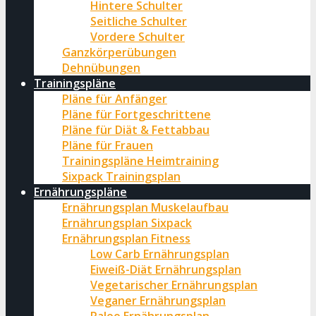
Hintere Schulter
Seitliche Schulter
Vordere Schulter
Ganzkörperübungen
Dehnübungen
Trainingspläne
Pläne für Anfänger
Pläne für Fortgeschrittene
Pläne für Diät & Fettabbau
Pläne für Frauen
Trainingspläne Heimtraining
Sixpack Trainingsplan
Ernährungspläne
Ernährungsplan Muskelaufbau
Ernährungsplan Sixpack
Ernährungsplan Fitness
Low Carb Ernährungsplan
Eiweiß-Diät Ernährungsplan
Vegetarischer Ernährungsplan
Veganer Ernährungsplan