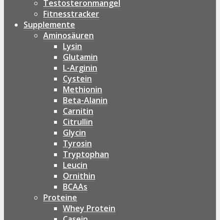
Testosteronmangel
Fitnesstracker
Supplemente
Aminosäuren
Lysin
Glutamin
L-Arginin
Cystein
Methionin
Beta-Alanin
Carnitin
Citrullin
Glycin
Tyrosin
Tryptophan
Leucin
Ornithin
BCAAs
Proteine
Whey Protein
Casein