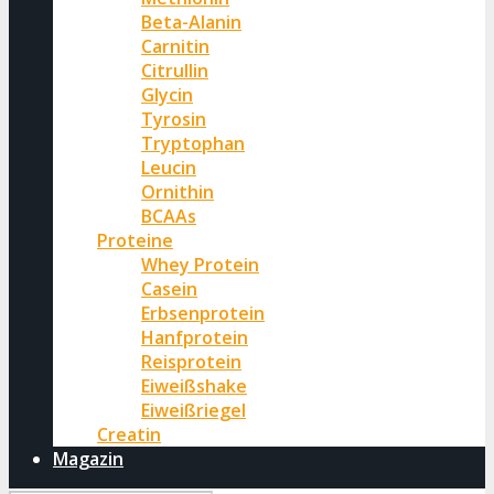
Beta-Alanin
Carnitin
Citrullin
Glycin
Tyrosin
Tryptophan
Leucin
Ornithin
BCAAs
Proteine
Whey Protein
Casein
Erbsenprotein
Hanfprotein
Reisprotein
Eiweißshake
Eiweißriegel
Creatin
Magazin