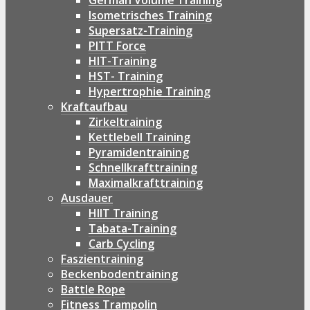
German Volume Training
Isometrisches Training
Supersatz-Training
PITT Force
HIT-Training
HST- Training
Hypertrophie Training
Kraftaufbau
Zirkeltraining
Kettlebell Training
Pyramidentraining
Schnellkrafttraining
Maximalkrafttraining
Ausdauer
HIIT Training
Tabata-Training
Carb Cycling
Faszientraining
Beckenbodentraining
Battle Rope
Fitness Trampolin