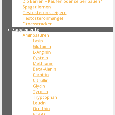
Dip Barren – Kaufen oder selber bauen?
Spagat lernen
Testosteron steigern
Testosteronmangel
Fitnesstracker
Supplemente
Aminosäuren
Lysin
Glutamin
L-Arginin
Cystein
Methionin
Beta-Alanin
Carnitin
Citrullin
Glycin
Tyrosin
Tryptophan
Leucin
Ornithin
BCAAs