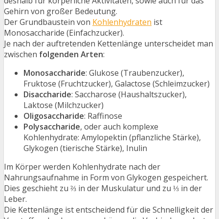
deshalb für körperliche Aktivitäten, sowie auch für das
Gehirn von großer Bedeutung.
Der Grundbaustein von
Kohlenhydraten
ist
Monosaccharide (Einfachzucker).
Je nach der auftretenden Kettenlänge unterscheidet man
zwischen
folgenden Arten
:
Monosaccharide
: Glukose (Traubenzucker),
Fruktose (Fruchtzucker), Galactose (Schleimzucker)
Disaccharide
: Saccharose (Haushaltszucker),
Laktose (Milchzucker)
Oligosaccharide
: Raffinose
Polysaccharide
, oder auch komplexe
Kohlenhydrate: Amylopektin (pflanzliche Stärke),
Glykogen (tierische Stärke), Inulin
Im Körper werden Kohlenhydrate nach der
Nahrungsaufnahme in Form von Glykogen gespeichert.
Dies geschieht zu ⅔ in der Muskulatur und zu ⅓ in der
Leber.
Die Kettenlänge ist entscheidend für die Schnelligkeit der