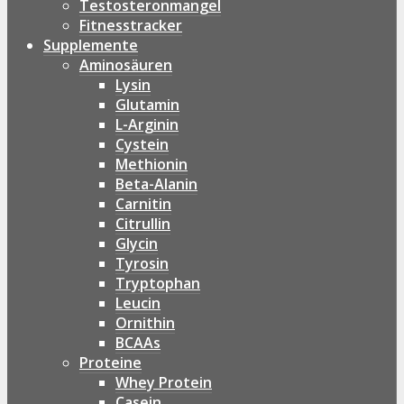
Testosteronmangel
Fitnesstracker
Supplemente
Aminosäuren
Lysin
Glutamin
L-Arginin
Cystein
Methionin
Beta-Alanin
Carnitin
Citrullin
Glycin
Tyrosin
Tryptophan
Leucin
Ornithin
BCAAs
Proteine
Whey Protein
Casein