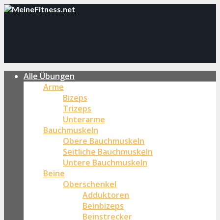
Alle Übungen
Arme
Bizeps
Trizeps
Unterarme
Bauchmuskeln
Obere Bauchmuskeln
Seitliche Bauchmuskeln
Untere Bauchmuskeln
Beine
Oberschenkel
Adduktoren
Beinbizeps
Beinstrecker