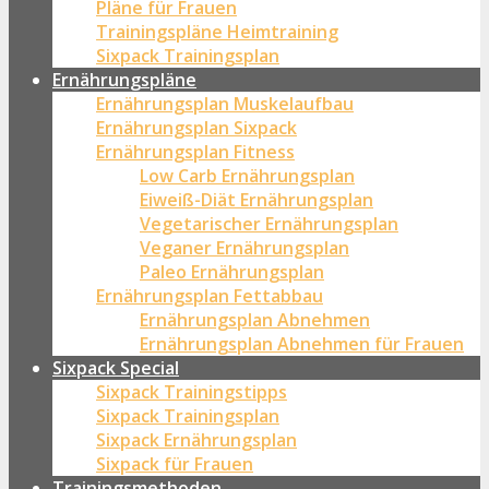
Pläne für Frauen
Trainingspläne Heimtraining
Sixpack Trainingsplan
Ernährungspläne
Ernährungsplan Muskelaufbau
Ernährungsplan Sixpack
Ernährungsplan Fitness
Low Carb Ernährungsplan
Eiweiß-Diät Ernährungsplan
Vegetarischer Ernährungsplan
Veganer Ernährungsplan
Paleo Ernährungsplan
Ernährungsplan Fettabbau
Ernährungsplan Abnehmen
Ernährungsplan Abnehmen für Frauen
Sixpack Special
Sixpack Trainingstipps
Sixpack Trainingsplan
Sixpack Ernährungsplan
Sixpack für Frauen
Trainingsmethoden