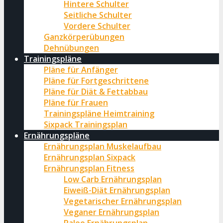
Hintere Schulter
Seitliche Schulter
Vordere Schulter
Ganzkörperübungen
Dehnübungen
Trainingspläne
Pläne für Anfänger
Pläne für Fortgeschrittene
Pläne für Diät & Fettabbau
Pläne für Frauen
Trainingspläne Heimtraining
Sixpack Trainingsplan
Ernährungspläne
Ernährungsplan Muskelaufbau
Ernährungsplan Sixpack
Ernährungsplan Fitness
Low Carb Ernährungsplan
Eiweiß-Diät Ernährungsplan
Vegetarischer Ernährungsplan
Veganer Ernährungsplan