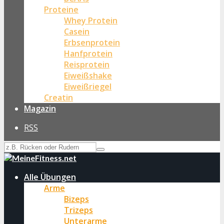
Proteine
Whey Protein
Casein
Erbsenprotein
Hanfprotein
Reisprotein
Eiweißshake
Eiweißriegel
Creatin
Magazin
RSS
Alle Übungen
Arme
Bizeps
Trizeps
Unterarme