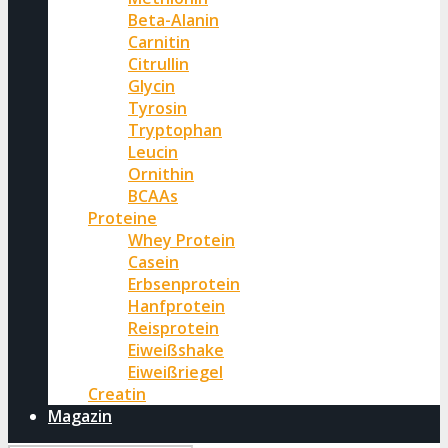
Beta-Alanin
Carnitin
Citrullin
Glycin
Tyrosin
Tryptophan
Leucin
Ornithin
BCAAs
Proteine
Whey Protein
Casein
Erbsenprotein
Hanfprotein
Reisprotein
Eiweißshake
Eiweißriegel
Creatin
Magazin