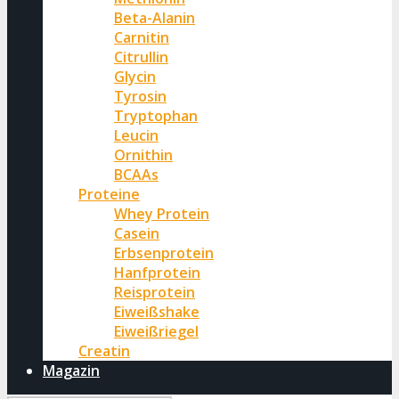
Beta-Alanin
Carnitin
Citrullin
Glycin
Tyrosin
Tryptophan
Leucin
Ornithin
BCAAs
Proteine
Whey Protein
Casein
Erbsenprotein
Hanfprotein
Reisprotein
Eiweißshake
Eiweißriegel
Creatin
Magazin