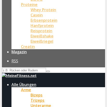
Proteine
Whey Protein
Casein
Erbsenprotein
Hanfprotein
Reisprotein
Eiweißshake
Eiweißriegel
Creatin
Magazin
RSS
Alle Übungen
Arme
Bizeps
Trizeps
Unterarme