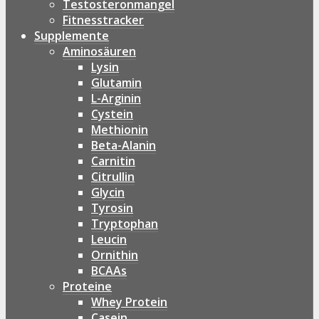
Testosteronmangel
Fitnesstracker
Supplemente
Aminosäuren
Lysin
Glutamin
L-Arginin
Cystein
Methionin
Beta-Alanin
Carnitin
Citrullin
Glycin
Tyrosin
Tryptophan
Leucin
Ornithin
BCAAs
Proteine
Whey Protein
Casein