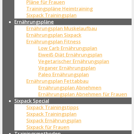
Pläne für Frauen
Trainingspläne Heimtraining
Sixpack Trainingsplan
Ernährungspläne
Ernährungsplan Muskelaufbau
Ernährungsplan Sixpack
Ernährungsplan Fitness
Low Carb Ernährungsplan
Eiweiß-Diät Ernährungsplan
Vegetarischer Ernährungsplan
Veganer Ernährungsplan
Paleo Ernährungsplan
Ernährungsplan Fettabbau
Ernährungsplan Abnehmen
Ernährungsplan Abnehmen für Frauen
Sixpack Special
Sixpack Trainingstipps
Sixpack Trainingsplan
Sixpack Ernährungsplan
Sixpack für Frauen
Trainingsmethoden