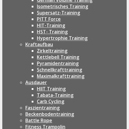
German Volume Training
Isometrisches Training
Supersatz-Training
PITT Force
HIT-Training
HST- Training
Hypertrophie Training
Kraftaufbau
Zirkeltraining
Kettlebell Training
Pyramidentraining
Schnellkrafttraining
Maximalkrafttraining
Ausdauer
HIIT Training
Tabata-Training
Carb Cycling
Faszientraining
Beckenbodentraining
Battle Rope
Fitness Trampolin