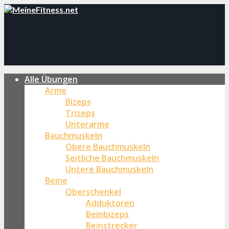
Alle Übungen
Arme
Bizeps
Trizeps
Unterarme
Bauchmuskeln
Obere Bauchmuskeln
Seitliche Bauchmuskeln
Untere Bauchmuskeln
Beine
Oberschenkel
Adduktoren
Beinbizeps
Beinstrecker