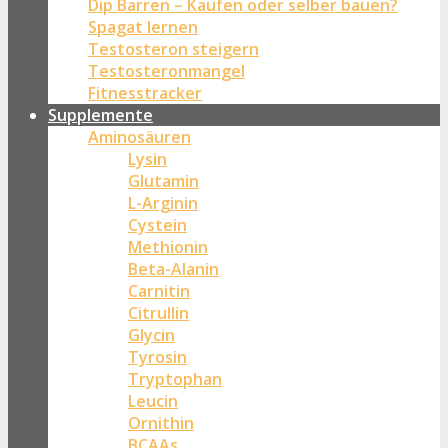
Dip Barren – Kaufen oder selber bauen?
Spagat lernen
Testosteron steigern
Testosteronmangel
Fitnesstracker
Supplemente
Aminosäuren
Lysin
Glutamin
L-Arginin
Cystein
Methionin
Beta-Alanin
Carnitin
Citrullin
Glycin
Tyrosin
Tryptophan
Leucin
Ornithin
BCAAs