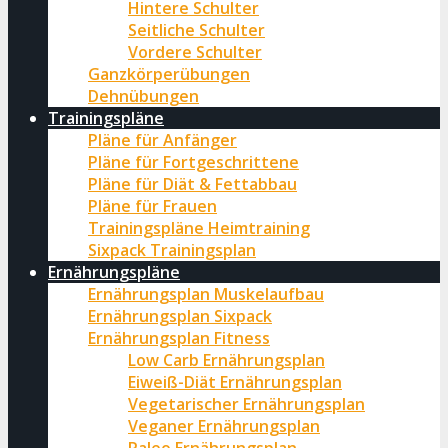
Hintere Schulter
Seitliche Schulter
Vordere Schulter
Ganzkörperübungen
Dehnübungen
Trainingspläne
Pläne für Anfänger
Pläne für Fortgeschrittene
Pläne für Diät & Fettabbau
Pläne für Frauen
Trainingspläne Heimtraining
Sixpack Trainingsplan
Ernährungspläne
Ernährungsplan Muskelaufbau
Ernährungsplan Sixpack
Ernährungsplan Fitness
Low Carb Ernährungsplan
Eiweiß-Diät Ernährungsplan
Vegetarischer Ernährungsplan
Veganer Ernährungsplan