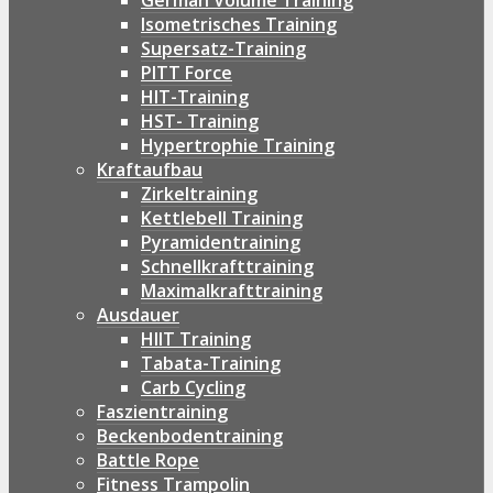
German Volume Training
Isometrisches Training
Supersatz-Training
PITT Force
HIT-Training
HST- Training
Hypertrophie Training
Kraftaufbau
Zirkeltraining
Kettlebell Training
Pyramidentraining
Schnellkrafttraining
Maximalkrafttraining
Ausdauer
HIIT Training
Tabata-Training
Carb Cycling
Faszientraining
Beckenbodentraining
Battle Rope
Fitness Trampolin