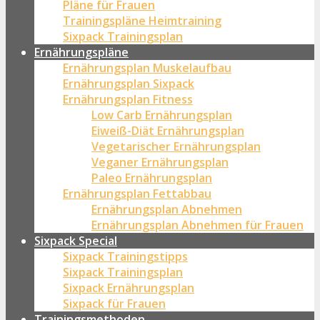
Pläne für Frauen
Trainingspläne Heimtraining
Sixpack Trainingsplan
Ernährungspläne
Ernährungsplan Muskelaufbau
Ernährungsplan Sixpack
Ernährungsplan Fitness
Low Carb Ernährungsplan
Eiweiß-Diät Ernährungsplan
Vegetarischer Ernährungsplan
Veganer Ernährungsplan
Paleo Ernährungsplan
Ernährungsplan Fettabbau
Ernährungsplan Abnehmen
Ernährungsplan Abnehmen für Frauen
Sixpack Special
Sixpack Trainingstipps
Sixpack Trainingsplan
Sixpack Ernährungsplan
Sixpack für Frauen
Trainingsmethoden