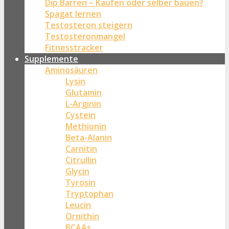
Dip Barren – Kaufen oder selber bauen?
Spagat lernen
Testosteron steigern
Testosteronmangel
Fitnesstracker
Supplemente
Aminosäuren
Lysin
Glutamin
L-Arginin
Cystein
Methionin
Beta-Alanin
Carnitin
Citrullin
Glycin
Tyrosin
Tryptophan
Leucin
Ornithin
BCAAs