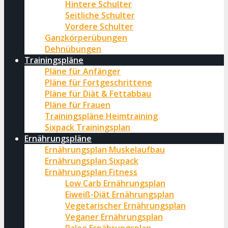
Hintere Schulter
Seitliche Schulter
Vordere Schulter
Ganzkörperübungen
Dehnübungen
Trainingspläne
Pläne für Anfänger
Pläne für Fortgeschrittene
Pläne für Diät & Fettabbau
Pläne für Frauen
Trainingspläne Heimtraining
Sixpack Trainingsplan
Ernährungspläne
Ernährungsplan Muskelaufbau
Ernährungsplan Sixpack
Ernährungsplan Fitness
Low Carb Ernährungsplan
Eiweiß-Diät Ernährungsplan
Vegetarischer Ernährungsplan
Veganer Ernährungsplan