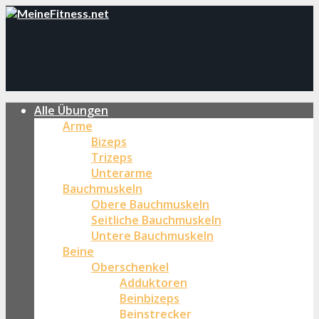
Alle Übungen
Arme
Bizeps
Trizeps
Unterarme
Bauchmuskeln
Obere Bauchmuskeln
Seitliche Bauchmuskeln
Untere Bauchmuskeln
Beine
Oberschenkel
Adduktoren
Beinbizeps
Beinstrecker