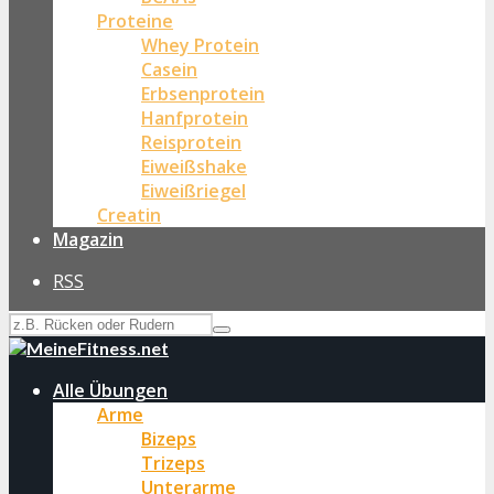
Proteine
Whey Protein
Casein
Erbsenprotein
Hanfprotein
Reisprotein
Eiweißshake
Eiweißriegel
Creatin
Magazin
RSS
Alle Übungen
Arme
Bizeps
Trizeps
Unterarme