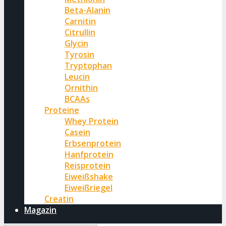
Beta-Alanin
Carnitin
Citrullin
Glycin
Tyrosin
Tryptophan
Leucin
Ornithin
BCAAs
Proteine
Whey Protein
Casein
Erbsenprotein
Hanfprotein
Reisprotein
Eiweißshake
Eiweißriegel
Creatin
Magazin