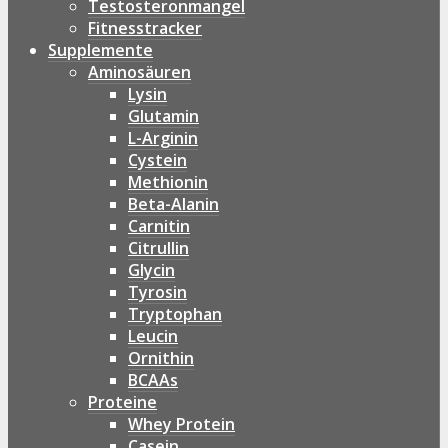
Testosteronmangel
Fitnesstracker
Supplemente
Aminosäuren
Lysin
Glutamin
L-Arginin
Cystein
Methionin
Beta-Alanin
Carnitin
Citrullin
Glycin
Tyrosin
Tryptophan
Leucin
Ornithin
BCAAs
Proteine
Whey Protein
Casein