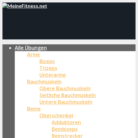
Alle Übungen
Arme
Bizeps
Trizeps
Unterarme
Bauchmuskeln
Obere Bauchmuskeln
Seitliche Bauchmuskeln
Untere Bauchmuskeln
Beine
Oberschenkel
Adduktoren
Beinbizeps
Beinstrecker