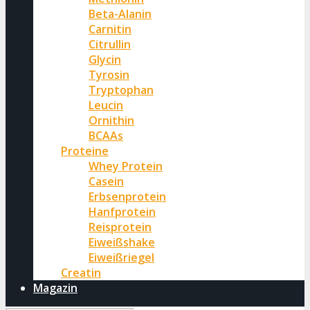
Beta-Alanin
Carnitin
Citrullin
Glycin
Tyrosin
Tryptophan
Leucin
Ornithin
BCAAs
Proteine
Whey Protein
Casein
Erbsenprotein
Hanfprotein
Reisprotein
Eiweißshake
Eiweißriegel
Creatin
Magazin