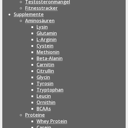
Testosteronmangel
Fitnesstracker
Supplemente
Aminosäuren
Lysin
Glutamin
L-Arginin
Cystein
Methionin
Beta-Alanin
Carnitin
Citrullin
Glycin
Tyrosin
Tryptophan
Leucin
Ornithin
BCAAs
Proteine
Whey Protein
Casein