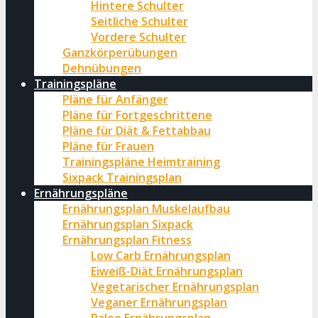
Hintere Schulter
Seitliche Schulter
Vordere Schulter
Ganzkörperübungen
Dehnübungen
Trainingspläne
Pläne für Anfänger
Pläne für Fortgeschrittene
Pläne für Diät & Fettabbau
Pläne für Frauen
Trainingspläne Heimtraining
Sixpack Trainingsplan
Ernährungspläne
Ernährungsplan Muskelaufbau
Ernährungsplan Sixpack
Ernährungsplan Fitness
Low Carb Ernährungsplan
Eiweiß-Diät Ernährungsplan
Vegetarischer Ernährungsplan
Veganer Ernährungsplan