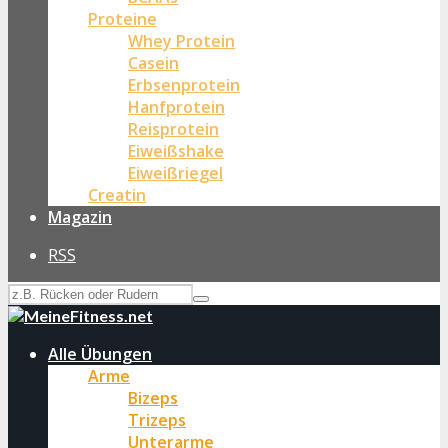
Proteine
Whey Protein
Casein
Erbsenprotein
Hanfprotein
Reisprotein
Eiweißshake
Eiweißriegel
Creatin
Magazin
RSS
Alle Übungen
Arme
Bizeps
Trizeps
Unterarme