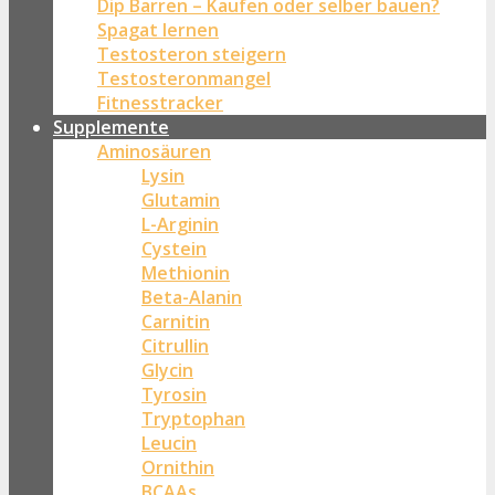
Dip Barren – Kaufen oder selber bauen?
Spagat lernen
Testosteron steigern
Testosteronmangel
Fitnesstracker
Supplemente
Aminosäuren
Lysin
Glutamin
L-Arginin
Cystein
Methionin
Beta-Alanin
Carnitin
Citrullin
Glycin
Tyrosin
Tryptophan
Leucin
Ornithin
BCAAs