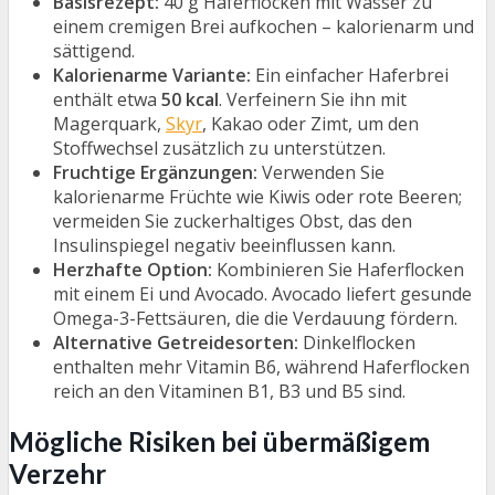
Basisrezept:
40 g Haferflocken mit Wasser zu
einem cremigen Brei aufkochen – kalorienarm und
sättigend.
Kalorienarme Variante:
Ein einfacher Haferbrei
enthält etwa
50 kcal
. Verfeinern Sie ihn mit
Magerquark,
Skyr
, Kakao oder Zimt, um den
Stoffwechsel zusätzlich zu unterstützen.
Fruchtige Ergänzungen:
Verwenden Sie
kalorienarme Früchte wie Kiwis oder rote Beeren;
vermeiden Sie zuckerhaltiges Obst, das den
Insulinspiegel negativ beeinflussen kann.
Herzhafte Option:
Kombinieren Sie Haferflocken
mit einem Ei und Avocado. Avocado liefert gesunde
Omega-3-Fettsäuren, die die Verdauung fördern.
Alternative Getreidesorten:
Dinkelflocken
enthalten mehr Vitamin B6, während Haferflocken
reich an den Vitaminen B1, B3 und B5 sind.
Mögliche Risiken bei übermäßigem
Verzehr