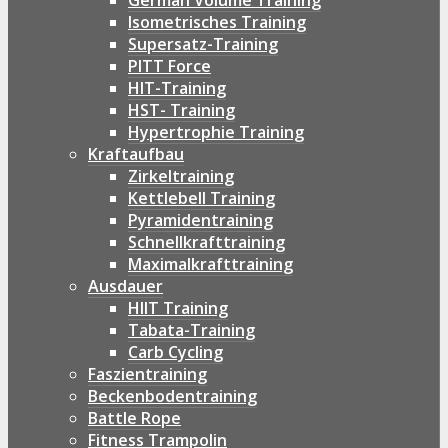
German Volume Training
Isometrisches Training
Supersatz-Training
PITT Force
HIT-Training
HST- Training
Hypertrophie Training
Kraftaufbau
Zirkeltraining
Kettlebell Training
Pyramidentraining
Schnellkrafttraining
Maximalkrafttraining
Ausdauer
HIIT Training
Tabata-Training
Carb Cycling
Faszientraining
Beckenbodentraining
Battle Rope
Fitness Trampolin