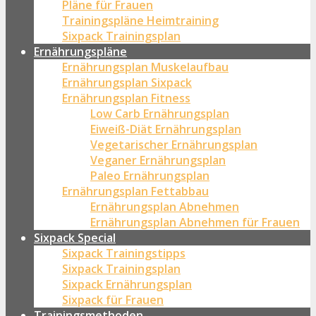
Pläne für Frauen
Trainingspläne Heimtraining
Sixpack Trainingsplan
Ernährungspläne
Ernährungsplan Muskelaufbau
Ernährungsplan Sixpack
Ernährungsplan Fitness
Low Carb Ernährungsplan
Eiweiß-Diät Ernährungsplan
Vegetarischer Ernährungsplan
Veganer Ernährungsplan
Paleo Ernährungsplan
Ernährungsplan Fettabbau
Ernährungsplan Abnehmen
Ernährungsplan Abnehmen für Frauen
Sixpack Special
Sixpack Trainingstipps
Sixpack Trainingsplan
Sixpack Ernährungsplan
Sixpack für Frauen
Trainingsmethoden