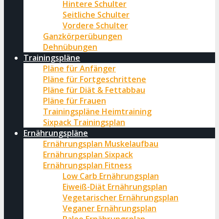
Hintere Schulter
Seitliche Schulter
Vordere Schulter
Ganzkörperübungen
Dehnübungen
Trainingspläne
Pläne für Anfänger
Pläne für Fortgeschrittene
Pläne für Diät & Fettabbau
Pläne für Frauen
Trainingspläne Heimtraining
Sixpack Trainingsplan
Ernährungspläne
Ernährungsplan Muskelaufbau
Ernährungsplan Sixpack
Ernährungsplan Fitness
Low Carb Ernährungsplan
Eiweiß-Diät Ernährungsplan
Vegetarischer Ernährungsplan
Veganer Ernährungsplan