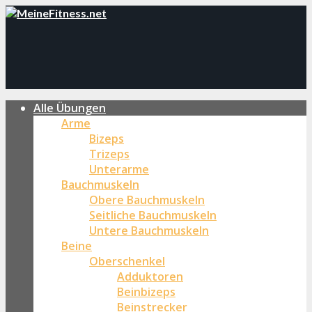
Alle Übungen
Arme
Bizeps
Trizeps
Unterarme
Bauchmuskeln
Obere Bauchmuskeln
Seitliche Bauchmuskeln
Untere Bauchmuskeln
Beine
Oberschenkel
Adduktoren
Beinbizeps
Beinstrecker