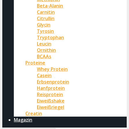
Beta-Alanin
Carnitin
Citrullin
Glycin
Tyrosin
Tryptophan
Leucin
Ornithin
BCAAs
Proteine
Whey Protein
Casein
Erbsenprotein
Hanfprotein
Reisprotein
Eiweißshake
Eiweißriegel
Creatin
Magazin