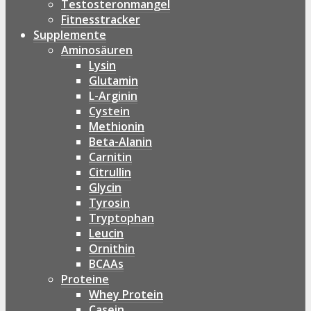
Testosteronmangel
Fitnesstracker
Supplemente
Aminosäuren
Lysin
Glutamin
L-Arginin
Cystein
Methionin
Beta-Alanin
Carnitin
Citrullin
Glycin
Tyrosin
Tryptophan
Leucin
Ornithin
BCAAs
Proteine
Whey Protein
Casein