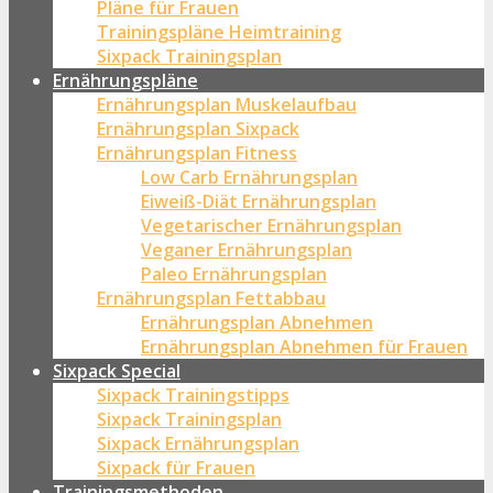
Pläne für Frauen
Trainingspläne Heimtraining
Sixpack Trainingsplan
Ernährungspläne
Ernährungsplan Muskelaufbau
Ernährungsplan Sixpack
Ernährungsplan Fitness
Low Carb Ernährungsplan
Eiweiß-Diät Ernährungsplan
Vegetarischer Ernährungsplan
Veganer Ernährungsplan
Paleo Ernährungsplan
Ernährungsplan Fettabbau
Ernährungsplan Abnehmen
Ernährungsplan Abnehmen für Frauen
Sixpack Special
Sixpack Trainingstipps
Sixpack Trainingsplan
Sixpack Ernährungsplan
Sixpack für Frauen
Trainingsmethoden