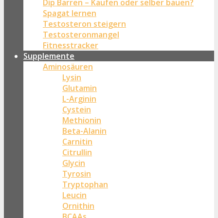
Dip Barren – Kaufen oder selber bauen?
Spagat lernen
Testosteron steigern
Testosteronmangel
Fitnesstracker
Supplemente
Aminosäuren
Lysin
Glutamin
L-Arginin
Cystein
Methionin
Beta-Alanin
Carnitin
Citrullin
Glycin
Tyrosin
Tryptophan
Leucin
Ornithin
BCAAs