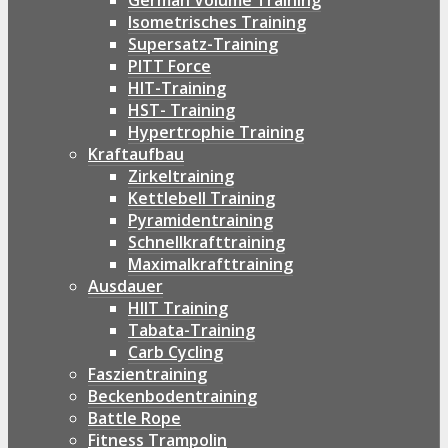
German Volume Training
Isometrisches Training
Supersatz-Training
PITT Force
HIT-Training
HST- Training
Hypertrophie Training
Kraftaufbau
Zirkeltraining
Kettlebell Training
Pyramidentraining
Schnellkrafttraining
Maximalkrafttraining
Ausdauer
HIIT Training
Tabata-Training
Carb Cycling
Faszientraining
Beckenbodentraining
Battle Rope
Fitness Trampolin