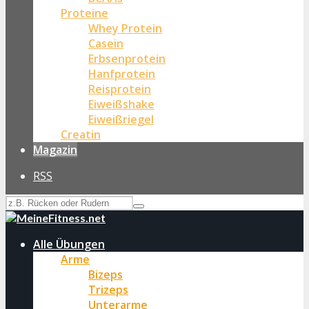
Proteine
Whey Protein
Casein
Erbsenprotein
Hanfprotein
Reisprotein
Eiweißshake
Eiweißriegel
Creatin
Magazin
RSS
Alle Übungen
Arme
Bizeps
Trizeps
Unterarme