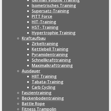
German Volume Training
Isometrisches Training
Supersatz-Training
PITT Force
HIT-Training
HST- Training
Hypertrophie Training
Kraftaufbau
Zirkeltraining
Kettlebell Training
Pyramidentraining
Schnellkrafttraining
Maximalkrafttraining
Ausdauer
HIIT Training
Tabata-Training
Carb Cycling
Faszientraining
Beckenbodentraining
Battle Rope
Fitness Trampolin