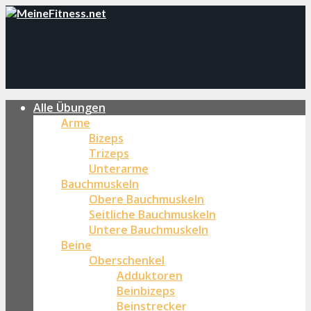
Alle Übungen
Arme
Bizeps
Trizeps
Unterarme
Bauchmuskeln
Obere Bauchmuskeln
Seitliche Bauchmuskeln
Untere Bauchmuskeln
Beine
Oberschenkel
Adduktoren
Beinbizeps
Beinstrecker