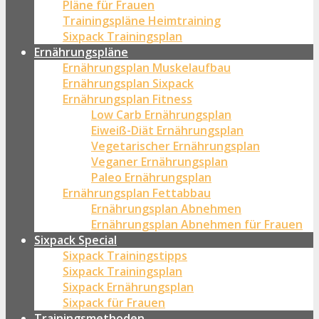
Pläne für Frauen
Trainingspläne Heimtraining
Sixpack Trainingsplan
Ernährungspläne
Ernährungsplan Muskelaufbau
Ernährungsplan Sixpack
Ernährungsplan Fitness
Low Carb Ernährungsplan
Eiweiß-Diät Ernährungsplan
Vegetarischer Ernährungsplan
Veganer Ernährungsplan
Paleo Ernährungsplan
Ernährungsplan Fettabbau
Ernährungsplan Abnehmen
Ernährungsplan Abnehmen für Frauen
Sixpack Special
Sixpack Trainingstipps
Sixpack Trainingsplan
Sixpack Ernährungsplan
Sixpack für Frauen
Trainingsmethoden