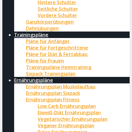
Hintere Schulter
Seitliche Schulter
Vordere Schulter
Ganzkörperübungen
Dehnübungen
Trainingspläne
Pläne für Anfänger
Pläne für Fortgeschrittene
Pläne für Diät & Fettabbau
Pläne für Frauen
Trainingspläne Heimtraining
Sixpack Trainingsplan
Ernährungspläne
Ernährungsplan Muskelaufbau
Ernährungsplan Sixpack
Ernährungsplan Fitness
Low Carb Ernährungsplan
Eiweiß-Diät Ernährungsplan
Vegetarischer Ernährungsplan
Veganer Ernährungsplan