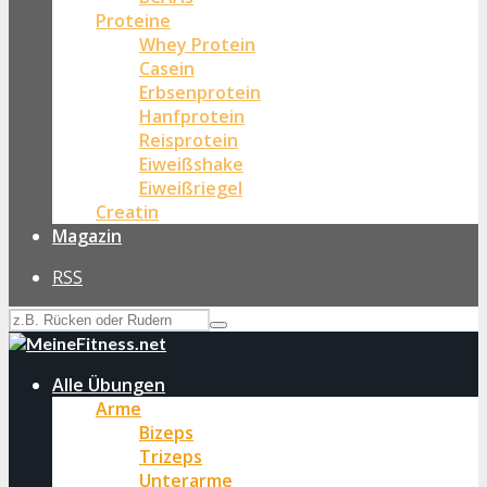
Proteine
Whey Protein
Casein
Erbsenprotein
Hanfprotein
Reisprotein
Eiweißshake
Eiweißriegel
Creatin
Magazin
RSS
Alle Übungen
Arme
Bizeps
Trizeps
Unterarme