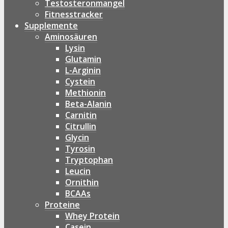
Testosteronmangel
Fitnesstracker
Supplemente
Aminosäuren
Lysin
Glutamin
L-Arginin
Cystein
Methionin
Beta-Alanin
Carnitin
Citrullin
Glycin
Tyrosin
Tryptophan
Leucin
Ornithin
BCAAs
Proteine
Whey Protein
Casein