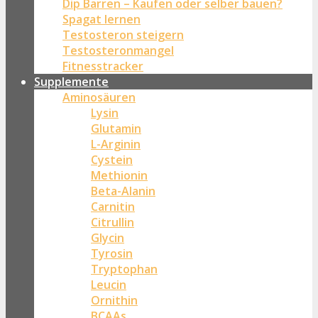
Dip Barren – Kaufen oder selber bauen?
Spagat lernen
Testosteron steigern
Testosteronmangel
Fitnesstracker
Supplemente
Aminosäuren
Lysin
Glutamin
L-Arginin
Cystein
Methionin
Beta-Alanin
Carnitin
Citrullin
Glycin
Tyrosin
Tryptophan
Leucin
Ornithin
BCAAs