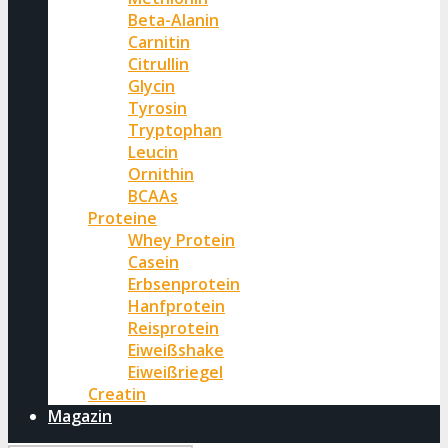
Beta-Alanin
Carnitin
Citrullin
Glycin
Tyrosin
Tryptophan
Leucin
Ornithin
BCAAs
Proteine
Whey Protein
Casein
Erbsenprotein
Hanfprotein
Reisprotein
Eiweißshake
Eiweißriegel
Creatin
Magazin