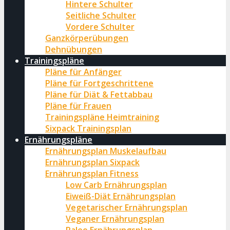
Hintere Schulter
Seitliche Schulter
Vordere Schulter
Ganzkörperübungen
Dehnübungen
Trainingspläne
Pläne für Anfänger
Pläne für Fortgeschrittene
Pläne für Diät & Fettabbau
Pläne für Frauen
Trainingspläne Heimtraining
Sixpack Trainingsplan
Ernährungspläne
Ernährungsplan Muskelaufbau
Ernährungsplan Sixpack
Ernährungsplan Fitness
Low Carb Ernährungsplan
Eiweiß-Diät Ernährungsplan
Vegetarischer Ernährungsplan
Veganer Ernährungsplan