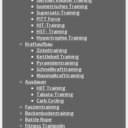
German Volume Training
Isometrisches Training
Supersatz-Training
PITT Force
HIT-Training
HST- Training
Hypertrophie Training
Kraftaufbau
Zirkeltraining
Kettlebell Training
Pyramidentraining
Schnellkrafttraining
Maximalkrafttraining
Ausdauer
HIIT Training
Tabata-Training
Carb Cycling
Faszientraining
Beckenbodentraining
Battle Rope
Fitness Trampolin