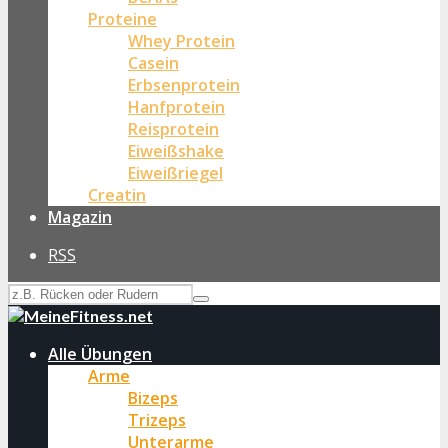
Proteine
Whey Protein
Casein
Erbsenprotein
Hanfprotein
Reisprotein
Eiweißshake
Eiweißriegel
Creatin
Magazin
RSS
Alle Übungen
Arme
Bizeps
Trizeps
Unterarme