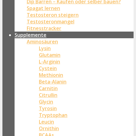
Dip Barren – Kaufen oder selber bauen?
Spagat lernen
Testosteron steigern
Testosteronmangel
Fitnesstracker
Supplemente
Aminosäuren
Lysin
Glutamin
L-Arginin
Cystein
Methionin
Beta-Alanin
Carnitin
Citrullin
Glycin
Tyrosin
Tryptophan
Leucin
Ornithin
BCAAs