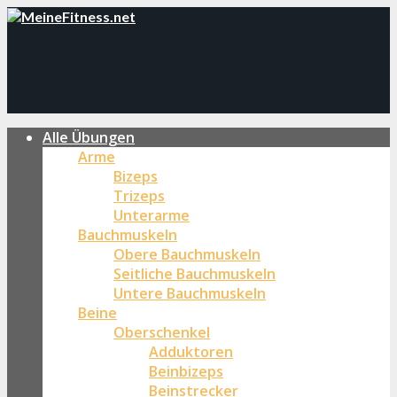
Alle Übungen
Arme
Bizeps
Trizeps
Unterarme
Bauchmuskeln
Obere Bauchmuskeln
Seitliche Bauchmuskeln
Untere Bauchmuskeln
Beine
Oberschenkel
Adduktoren
Beinbizeps
Beinstrecker