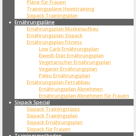
Pläne für Frauen
Trainingspläne Heimtraining
Sixpack Trainingsplan
Ernährungspläne
Ernährungsplan Muskelaufbau
Ernährungsplan Sixpack
Ernährungsplan Fitness
Low Carb Ernährungsplan
Eiweiß-Diät Ernährungsplan
Vegetarischer Ernährungsplan
Veganer Ernährungsplan
Paleo Ernährungsplan
Ernährungsplan Fettabbau
Ernährungsplan Abnehmen
Ernährungsplan Abnehmen für Frauen
Sixpack Special
Sixpack Trainingstipps
Sixpack Trainingsplan
Sixpack Ernährungsplan
Sixpack für Frauen
Trainingsmethoden