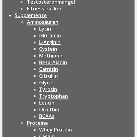
Testosteronmangel
Fitnesstracker
Supplemente
Aminosäuren
Lysin
Glutamin
L-Arginin
Cystein
Methionin
Beta-Alanin
Carnitin
Citrullin
Glycin
Tyrosin
Tryptophan
Leucin
Ornithin
BCAAs
Proteine
Whey Protein
Casein