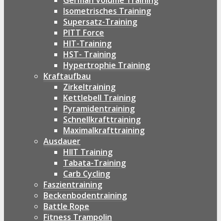
German Volume Training
Isometrisches Training
Supersatz-Training
PITT Force
HIT-Training
HST- Training
Hypertrophie Training
Kraftaufbau
Zirkeltraining
Kettlebell Training
Pyramidentraining
Schnellkrafttraining
Maximalkrafttraining
Ausdauer
HIIT Training
Tabata-Training
Carb Cycling
Faszientraining
Beckenbodentraining
Battle Rope
Fitness Trampolin