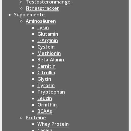
Testosteronmangel
Fitnesstracker
Supplemente
Aminosäuren
Lysin
Glutamin
L-Arginin
Cystein
Methionin
Beta-Alanin
Carnitin
Citrullin
Glycin
Tyrosin
Tryptophan
Leucin
Ornithin
BCAAs
Proteine
Whey Protein
Casein