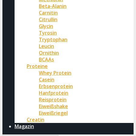
Beta-Alanin
Carnitin
Citrullin
Glycin
Tyrosin
Tryptophan
Leucin
Ornithin
BCAAs
Proteine
Whey Protein
Casein
Erbsenprotein
Hanfprotein
Reisprotein
Eiweißshake
Eiweißriegel
Creatin
Magazin