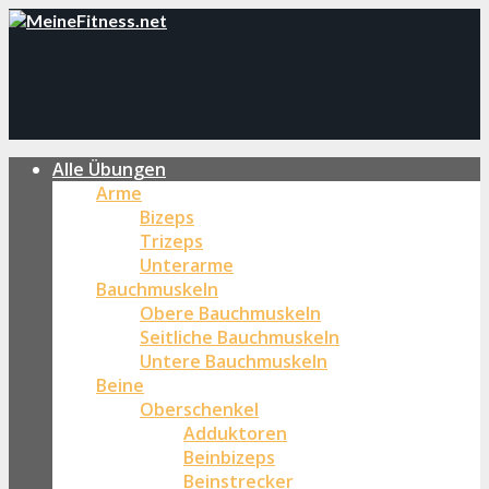
Alle Übungen
Arme
Bizeps
Trizeps
Unterarme
Bauchmuskeln
Obere Bauchmuskeln
Seitliche Bauchmuskeln
Untere Bauchmuskeln
Beine
Oberschenkel
Adduktoren
Beinbizeps
Beinstrecker