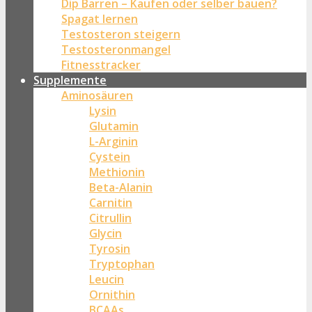
Dip Barren – Kaufen oder selber bauen?
Spagat lernen
Testosteron steigern
Testosteronmangel
Fitnesstracker
Supplemente
Aminosäuren
Lysin
Glutamin
L-Arginin
Cystein
Methionin
Beta-Alanin
Carnitin
Citrullin
Glycin
Tyrosin
Tryptophan
Leucin
Ornithin
BCAAs