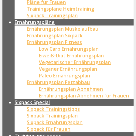
Pläne für Frauen
Trainingspläne Heimtraining
Sixpack Trainingsplan
Ernährungspläne
Ernährungsplan Muskelaufbau
Ernährungsplan Sixpack
Ernährungsplan Fitness
Low Carb Ernährungsplan
Eiweiß-Diät Ernährungsplan
Vegetarischer Ernährungsplan
Veganer Ernährungsplan
Paleo Ernährungsplan
Ernährungsplan Fettabbau
Ernährungsplan Abnehmen
Ernährungsplan Abnehmen für Frauen
Sixpack Special
Sixpack Trainingstipps
Sixpack Trainingsplan
Sixpack Ernährungsplan
Sixpack für Frauen
Trainingsmethoden