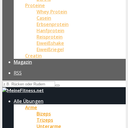
Proteine
Whey Protein
Casein
Erbsenprotein
Hanfprotein
Reisprotein
Eiweißshake
Eiweißriegel
Creatin
Magazin
RSS
Alle Übungen
Arme
Bizeps
Trizeps
Unterarme