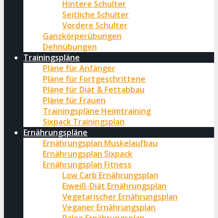
Hintere Schulter
Seitliche Schulter
Vordere Schulter
Ganzkörperübungen
Dehnübungen
Trainingspläne
Pläne für Anfänger
Pläne für Fortgeschrittene
Pläne für Diät & Fettabbau
Pläne für Frauen
Trainingspläne Heimtraining
Sixpack Trainingsplan
Ernährungspläne
Ernährungsplan Muskelaufbau
Ernährungsplan Sixpack
Ernährungsplan Fitness
Low Carb Ernährungsplan
Eiweiß-Diät Ernährungsplan
Vegetarischer Ernährungsplan
Veganer Ernährungsplan