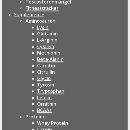
Testosteronmangel
Fitnesstracker
Supplemente
Aminosäuren
Lysin
Glutamin
L-Arginin
Cystein
Methionin
Beta-Alanin
Carnitin
Citrullin
Glycin
Tyrosin
Tryptophan
Leucin
Ornithin
BCAAs
Proteine
Whey Protein
Casein