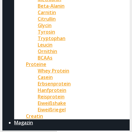
Beta-Alanin
Carnitin
Citrullin
Glycin
Tyrosin
Tryptophan
Leucin
Ornithin
BCAAs
Proteine
Whey Protein
Casein
Erbsenprotein
Hanfprotein
Reisprotein
Eiweißshake
Eiweißriegel
Creatin
Magazin