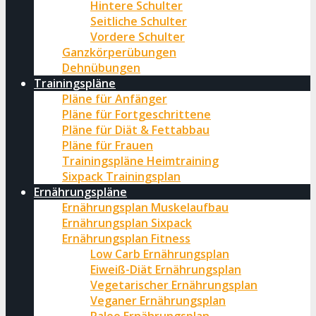
Hintere Schulter
Seitliche Schulter
Vordere Schulter
Ganzkörperübungen
Dehnübungen
Trainingspläne
Pläne für Anfänger
Pläne für Fortgeschrittene
Pläne für Diät & Fettabbau
Pläne für Frauen
Trainingspläne Heimtraining
Sixpack Trainingsplan
Ernährungspläne
Ernährungsplan Muskelaufbau
Ernährungsplan Sixpack
Ernährungsplan Fitness
Low Carb Ernährungsplan
Eiweiß-Diät Ernährungsplan
Vegetarischer Ernährungsplan
Veganer Ernährungsplan