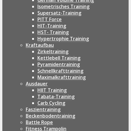
German Volume Training
Isometrisches Training
Supersatz-Training
PITT Force
HIT-Training
HST- Training
Hypertrophie Training
Kraftaufbau
Zirkeltraining
Kettlebell Training
Pyramidentraining
Schnellkrafttraining
Maximalkrafttraining
Ausdauer
HIIT Training
Tabata-Training
Carb Cycling
Faszientraining
Beckenbodentraining
Battle Rope
Fitness Trampolin