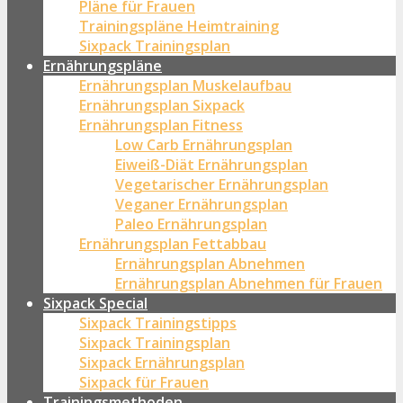
Pläne für Frauen
Trainingspläne Heimtraining
Sixpack Trainingsplan
Ernährungspläne
Ernährungsplan Muskelaufbau
Ernährungsplan Sixpack
Ernährungsplan Fitness
Low Carb Ernährungsplan
Eiweiß-Diät Ernährungsplan
Vegetarischer Ernährungsplan
Veganer Ernährungsplan
Paleo Ernährungsplan
Ernährungsplan Fettabbau
Ernährungsplan Abnehmen
Ernährungsplan Abnehmen für Frauen
Sixpack Special
Sixpack Trainingstipps
Sixpack Trainingsplan
Sixpack Ernährungsplan
Sixpack für Frauen
Trainingsmethoden