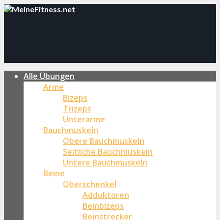
Alle Übungen
Arme
Bizeps
Trizeps
Unterarme
Bauchmuskeln
Obere Bauchmuskeln
Seitliche Bauchmuskeln
Untere Bauchmuskeln
Beine
Oberschenkel
Adduktoren
Beinbizeps
Beinstrecker