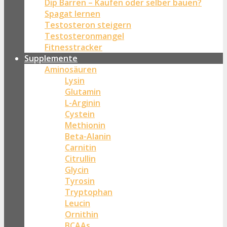
Dip Barren – Kaufen oder selber bauen?
Spagat lernen
Testosteron steigern
Testosteronmangel
Fitnesstracker
Supplemente
Aminosäuren
Lysin
Glutamin
L-Arginin
Cystein
Methionin
Beta-Alanin
Carnitin
Citrullin
Glycin
Tyrosin
Tryptophan
Leucin
Ornithin
BCAAs