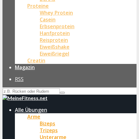
Proteine
Whey Protein
Casein
Erbsenprotein
Hanfprotein
Reisprotein
Eiweißshake
Eiweißriegel
Creatin
Magazin
RSS
Alle Übungen
Arme
Bizeps
Trizeps
Unterarme