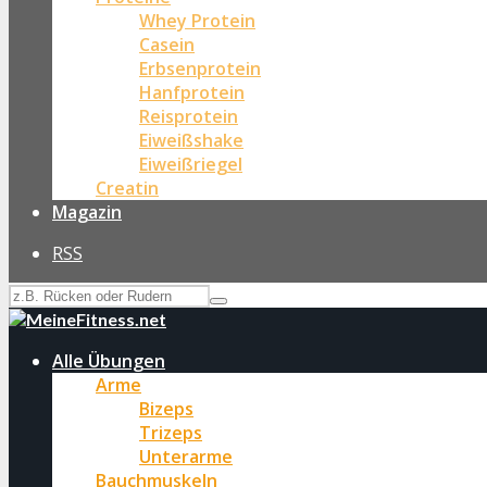
Whey Protein
Casein
Erbsenprotein
Hanfprotein
Reisprotein
Eiweißshake
Eiweißriegel
Creatin
Magazin
RSS
Alle Übungen
Arme
Bizeps
Trizeps
Unterarme
Bauchmuskeln