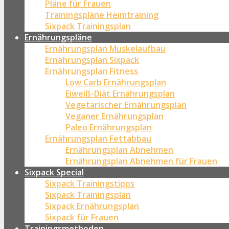
Pläne für Frauen
Trainingspläne Heimtraining
Sixpack Trainingsplan
Ernährungspläne
Ernährungsplan Muskelaufbau
Ernährungsplan Sixpack
Ernährungsplan Fitness
Low Carb Ernährungsplan
Eiweiß-Diät Ernährungsplan
Vegetarischer Ernährungsplan
Veganer Ernährungsplan
Paleo Ernährungsplan
Ernährungsplan Fettabbau
Ernährungsplan Abnehmen
Ernährungsplan Abnehmen für Frauen
Sixpack Special
Sixpack Trainingstipps
Sixpack Trainingsplan
Sixpack Ernährungsplan
Sixpack für Frauen
Trainingsmethoden