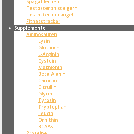
Spagat lernen
Testosteron steigern
Testosteronmangel
Fitnesstracker
Supplemente
Aminosäuren
Lysin
Glutamin
L-Arginin
Cystein
Methionin
Beta-Alanin
Carnitin
Citrullin
Glycin
Tyrosin
Tryptophan
Leucin
Ornithin
BCAAs
Proteine