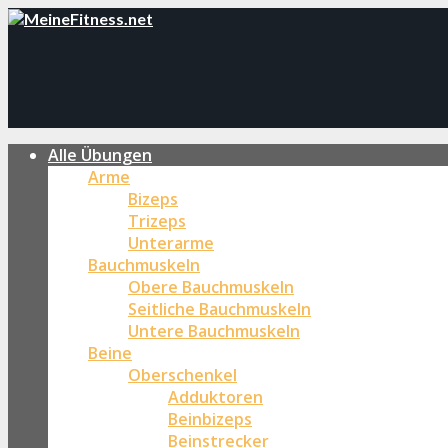
Alle Übungen
Arme
Bizeps
Trizeps
Unterarme
Bauchmuskeln
Obere Bauchmuskeln
Seitliche Bauchmuskeln
Untere Bauchmuskeln
Beine
Oberschenkel
Adduktoren
Beinbizeps
Beinstrecker