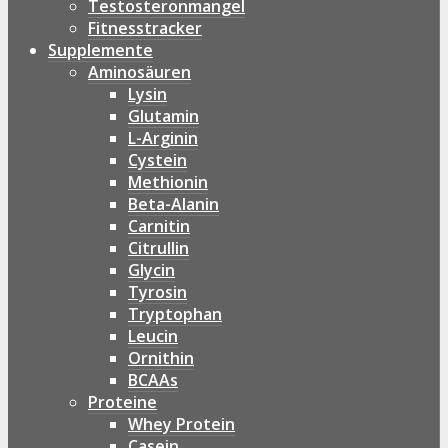
Testosteronmangel
Fitnesstracker
Supplemente
Aminosäuren
Lysin
Glutamin
L-Arginin
Cystein
Methionin
Beta-Alanin
Carnitin
Citrullin
Glycin
Tyrosin
Tryptophan
Leucin
Ornithin
BCAAs
Proteine
Whey Protein
Casein