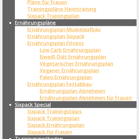
Pläne für Frauen
Trainingspläne Heimtraining
Sixpack Trainingsplan
Ernährungspläne
Ernährungsplan Muskelaufbau
Ernährungsplan Sixpack
Ernährungsplan Fitness
Low Carb Ernährungsplan
Eiweiß-Diät Ernährungsplan
Vegetarischer Ernährungsplan
Veganer Ernährungsplan
Paleo Ernährungsplan
Ernährungsplan Fettabbau
Ernährungsplan Abnehmen
Ernährungsplan Abnehmen für Frauen
Sixpack Special
Sixpack Trainingstipps
Sixpack Trainingsplan
Sixpack Ernährungsplan
Sixpack für Frauen
Trainingsmethoden