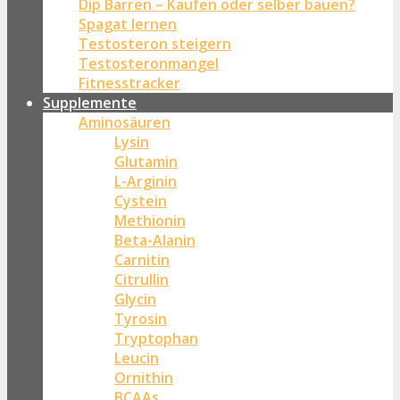
Dip Barren – Kaufen oder selber bauen?
Spagat lernen
Testosteron steigern
Testosteronmangel
Fitnesstracker
Supplemente
Aminosäuren
Lysin
Glutamin
L-Arginin
Cystein
Methionin
Beta-Alanin
Carnitin
Citrullin
Glycin
Tyrosin
Tryptophan
Leucin
Ornithin
BCAAs