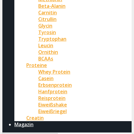
Beta-Alanin
Carnitin
Citrullin
Glycin
Tyrosin
Tryptophan
Leucin
Ornithin
BCAAs
Proteine
Whey Protein
Casein
Erbsenprotein
Hanfprotein
Reisprotein
Eiweißshake
Eiweißriegel
Creatin
Magazin