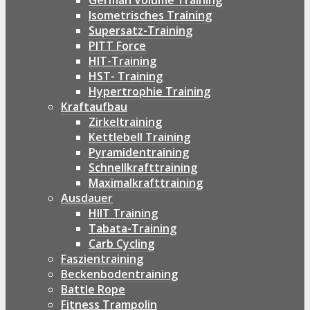
German Volume Training
Isometrisches Training
Supersatz-Training
PITT Force
HIT-Training
HST- Training
Hypertrophie Training
Kraftaufbau
Zirkeltraining
Kettlebell Training
Pyramidentraining
Schnellkrafttraining
Maximalkrafttraining
Ausdauer
HIIT Training
Tabata-Training
Carb Cycling
Faszientraining
Beckenbodentraining
Battle Rope
Fitness Trampolin