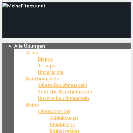
Alle Übungen
Arme
Bizeps
Trizeps
Unterarme
Bauchmuskeln
Obere Bauchmuskeln
Seitliche Bauchmuskeln
Untere Bauchmuskeln
Beine
Oberschenkel
Adduktoren
Beinbizeps
Beinstrecker