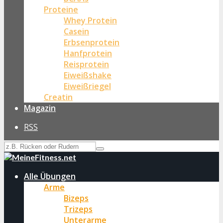
Proteine
Whey Protein
Casein
Erbsenprotein
Hanfprotein
Reisprotein
Eiweißshake
Eiweißriegel
Creatin
Magazin
RSS
Alle Übungen
Arme
Bizeps
Trizeps
Unterarme