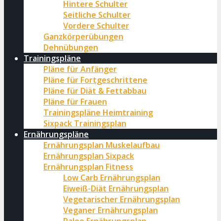
Hintere Schulter
Seitliche Schulter
Vordere Schulter
Ganzkörperübungen
Dehnübungen
Trainingspläne
Pläne für Anfänger
Pläne für Fortgeschrittene
Pläne für Diät & Fettabbau
Pläne für Frauen
Trainingspläne Heimtraining
Sixpack Trainingsplan
Ernährungspläne
Ernährungsplan Muskelaufbau
Ernährungsplan Sixpack
Ernährungsplan Fitness
Low Carb Ernährungsplan
Eiweiß-Diät Ernährungsplan
Vegetarischer Ernährungsplan
Veganer Ernährungsplan