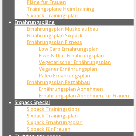
Pläne für Frauen
Trainingspläne Heimtraining
Sixpack Trainingsplan
Ernährungspläne
Ernährungsplan Muskelaufbau
Ernährungsplan Sixpack
Ernährungsplan Fitness
Low Carb Ernährungsplan
Eiweiß-Diät Ernährungsplan
Vegetarischer Ernährungsplan
Veganer Ernährungsplan
Paleo Ernährungsplan
Ernährungsplan Fettabbau
Ernährungsplan Abnehmen
Ernährungsplan Abnehmen für Frauen
Sixpack Special
Sixpack Trainingstipps
Sixpack Trainingsplan
Sixpack Ernährungsplan
Sixpack für Frauen
Trainingsmethoden