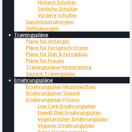
Hintere Schulter
Seitliche Schulter
Vordere Schulter
Ganzkörperübungen
Dehnübungen
Trainingspläne
Pläne für Anfänger
Pläne für Fortgeschrittene
Pläne für Diät & Fettabbau
Pläne für Frauen
Trainingspläne Heimtraining
Sixpack Trainingsplan
Ernährungspläne
Ernährungsplan Muskelaufbau
Ernährungsplan Sixpack
Ernährungsplan Fitness
Low Carb Ernährungsplan
Eiweiß-Diät Ernährungsplan
Vegetarischer Ernährungsplan
Veganer Ernährungsplan