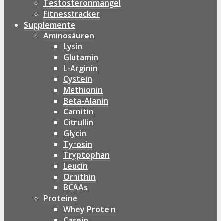
Testosteronmangel
Fitnesstracker
Supplemente
Aminosäuren
Lysin
Glutamin
L-Arginin
Cystein
Methionin
Beta-Alanin
Carnitin
Citrullin
Glycin
Tyrosin
Tryptophan
Leucin
Ornithin
BCAAs
Proteine
Whey Protein
Casein