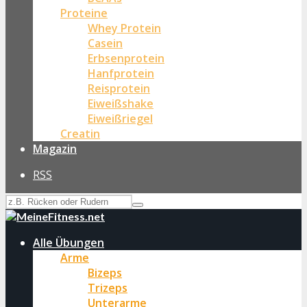
Proteine
Whey Protein
Casein
Erbsenprotein
Hanfprotein
Reisprotein
Eiweißshake
Eiweißriegel
Creatin
Magazin
RSS
Alle Übungen
Arme
Bizeps
Trizeps
Unterarme