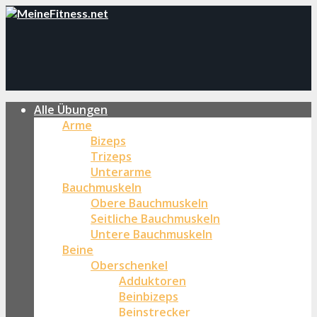
Alle Übungen
Arme
Bizeps
Trizeps
Unterarme
Bauchmuskeln
Obere Bauchmuskeln
Seitliche Bauchmuskeln
Untere Bauchmuskeln
Beine
Oberschenkel
Adduktoren
Beinbizeps
Beinstrecker