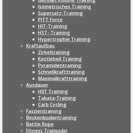
German Volume Training
Isometrisches Training
Supersatz-Training
PITT Force
HIT-Training
HST- Training
Hypertrophie Training
Kraftaufbau
Zirkeltraining
Kettlebell Training
Pyramidentraining
Schnellkrafttraining
Maximalkrafttraining
Ausdauer
HIIT Training
Tabata-Training
Carb Cycling
Faszientraining
Beckenbodentraining
Battle Rope
Fitness Trampolin