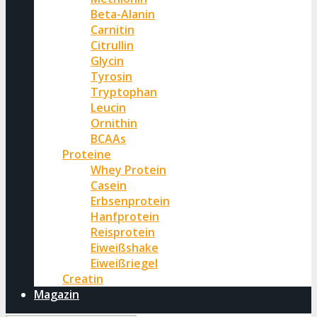
Beta-Alanin
Carnitin
Citrullin
Glycin
Tyrosin
Tryptophan
Leucin
Ornithin
BCAAs
Proteine
Whey Protein
Casein
Erbsenprotein
Hanfprotein
Reisprotein
Eiweißshake
Eiweißriegel
Creatin
Magazin