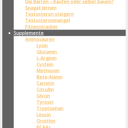
Dip Barren – Kaufen oder selber bauen?
Spagat lernen
Testosteron steigern
Testosteronmangel
Fitnesstracker
Supplemente
Aminosäuren
Lysin
Glutamin
L-Arginin
Cystein
Methionin
Beta-Alanin
Carnitin
Citrullin
Glycin
Tyrosin
Tryptophan
Leucin
Ornithin
BCAAs