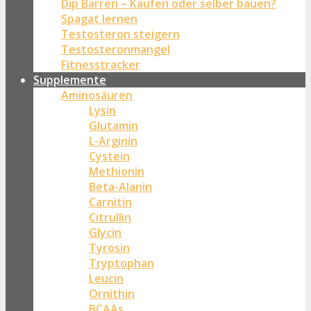
Dip Barren – Kaufen oder selber bauen?
Spagat lernen
Testosteron steigern
Testosteronmangel
Fitnesstracker
Supplemente
Aminosäuren
Lysin
Glutamin
L-Arginin
Cystein
Methionin
Beta-Alanin
Carnitin
Citrullin
Glycin
Tyrosin
Tryptophan
Leucin
Ornithin
BCAAs