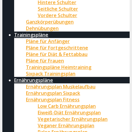
Hintere Schulter
Seitliche Schulter
Vordere Schulter
Ganzkörperübungen
Dehnübungen
Trainingspläne
Pläne für Anfänger
Pläne für Fortgeschrittene
Pläne für Diät & Fettabbau
Pläne für Frauen
Trainingspläne Heimtraining
Sixpack Trainingsplan
Ernährungspläne
Ernährungsplan Muskelaufbau
Ernährungsplan Sixpack
Ernährungsplan Fitness
Low Carb Ernährungsplan
Eiweiß-Diät Ernährungsplan
Vegetarischer Ernährungsplan
Veganer Ernährungsplan