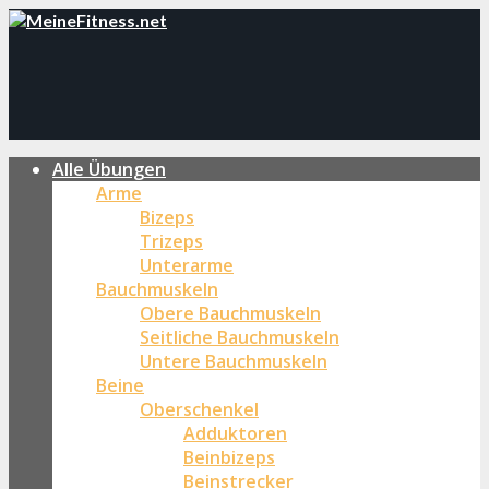
Alle Übungen
Arme
Bizeps
Trizeps
Unterarme
Bauchmuskeln
Obere Bauchmuskeln
Seitliche Bauchmuskeln
Untere Bauchmuskeln
Beine
Oberschenkel
Adduktoren
Beinbizeps
Beinstrecker