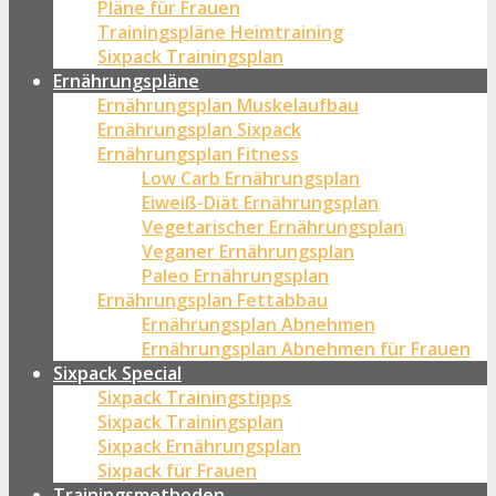
Pläne für Frauen
Trainingspläne Heimtraining
Sixpack Trainingsplan
Ernährungspläne
Ernährungsplan Muskelaufbau
Ernährungsplan Sixpack
Ernährungsplan Fitness
Low Carb Ernährungsplan
Eiweiß-Diät Ernährungsplan
Vegetarischer Ernährungsplan
Veganer Ernährungsplan
Paleo Ernährungsplan
Ernährungsplan Fettabbau
Ernährungsplan Abnehmen
Ernährungsplan Abnehmen für Frauen
Sixpack Special
Sixpack Trainingstipps
Sixpack Trainingsplan
Sixpack Ernährungsplan
Sixpack für Frauen
Trainingsmethoden