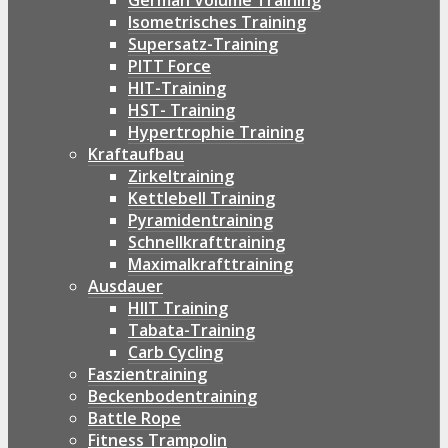
German Volume Training
Isometrisches Training
Supersatz-Training
PITT Force
HIT-Training
HST- Training
Hypertrophie Training
Kraftaufbau
Zirkeltraining
Kettlebell Training
Pyramidentraining
Schnellkrafttraining
Maximalkrafttraining
Ausdauer
HIIT Training
Tabata-Training
Carb Cycling
Faszientraining
Beckenbodentraining
Battle Rope
Fitness Trampolin