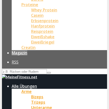
Proteine
Whey Protein
Casein
Erbsenprotein
Hanfprotein
Reisprotein
Eiweißshake
Eiweißriegel
Creatin
Magazin
RSS
Alle Übungen
Arme
Bizeps
Trizeps
Unterarme