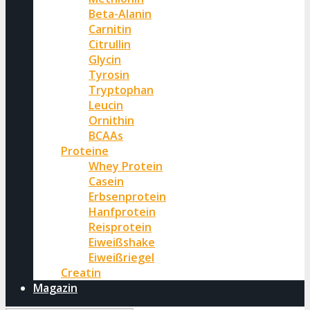
Beta-Alanin
Carnitin
Citrullin
Glycin
Tyrosin
Tryptophan
Leucin
Ornithin
BCAAs
Proteine
Whey Protein
Casein
Erbsenprotein
Hanfprotein
Reisprotein
Eiweißshake
Eiweißriegel
Creatin
Magazin