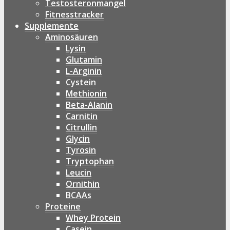
Testosteronmangel
Fitnesstracker
Supplemente
Aminosäuren
Lysin
Glutamin
L-Arginin
Cystein
Methionin
Beta-Alanin
Carnitin
Citrullin
Glycin
Tyrosin
Tryptophan
Leucin
Ornithin
BCAAs
Proteine
Whey Protein
Casein