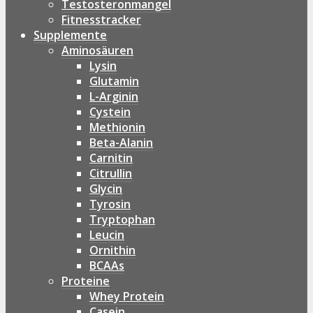
Testosteronmangel
Fitnesstracker
Supplemente
Aminosäuren
Lysin
Glutamin
L-Arginin
Cystein
Methionin
Beta-Alanin
Carnitin
Citrullin
Glycin
Tyrosin
Tryptophan
Leucin
Ornithin
BCAAs
Proteine
Whey Protein
Casein