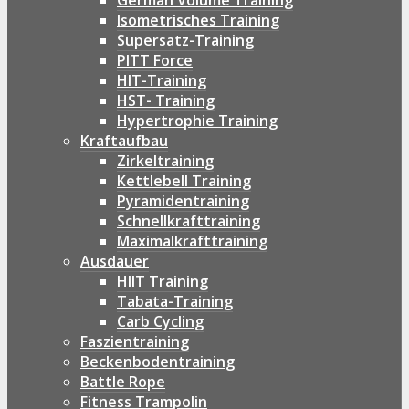
German Volume Training
Isometrisches Training
Supersatz-Training
PITT Force
HIT-Training
HST- Training
Hypertrophie Training
Kraftaufbau
Zirkeltraining
Kettlebell Training
Pyramidentraining
Schnellkrafttraining
Maximalkrafttraining
Ausdauer
HIIT Training
Tabata-Training
Carb Cycling
Faszientraining
Beckenbodentraining
Battle Rope
Fitness Trampolin