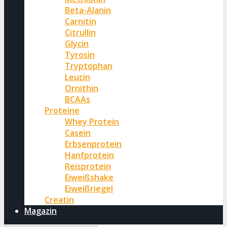
Beta-Alanin
Carnitin
Citrullin
Glycin
Tyrosin
Tryptophan
Leucin
Ornithin
BCAAs
Proteine
Whey Protein
Casein
Erbsenprotein
Hanfprotein
Reisprotein
Eiweißshake
Eiweißriegel
Creatin
Magazin