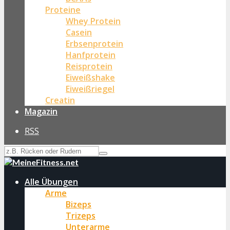
Proteine
Whey Protein
Casein
Erbsenprotein
Hanfprotein
Reisprotein
Eiweißshake
Eiweißriegel
Creatin
Magazin
RSS
Alle Übungen
Arme
Bizeps
Trizeps
Unterarme