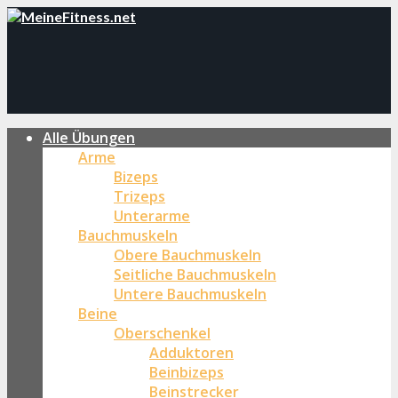
Alle Übungen
Arme
Bizeps
Trizeps
Unterarme
Bauchmuskeln
Obere Bauchmuskeln
Seitliche Bauchmuskeln
Untere Bauchmuskeln
Beine
Oberschenkel
Adduktoren
Beinbizeps
Beinstrecker