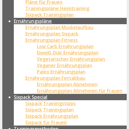
Pläne für Frauen
Trainingspläne Heimtraining
Sixpack Trainingsplan
Ernährungspläne
Ernährungsplan Muskelaufbau
Ernährungsplan Sixpack
Ernährungsplan Fitness
Low Carb Ernährungsplan
Eiweiß-Diät Ernährungsplan
Vegetarischer Ernährungsplan
Veganer Ernährungsplan
Paleo Ernährungsplan
Ernährungsplan Fettabbau
Ernährungsplan Abnehmen
Ernährungsplan Abnehmen für Frauen
Sixpack Special
Sixpack Trainingstipps
Sixpack Trainingsplan
Sixpack Ernährungsplan
Sixpack für Frauen
Trainingsmethoden