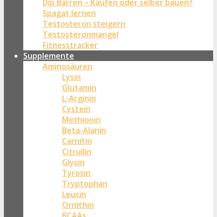
Dip Barren – Kaufen oder selber bauen?
Spagat lernen
Testosteron steigern
Testosteronmangel
Fitnesstracker
Supplemente
Aminosäuren
Lysin
Glutamin
L-Arginin
Cystein
Methionin
Beta-Alanin
Carnitin
Citrullin
Glycin
Tyrosin
Tryptophan
Leucin
Ornithin
BCAAs