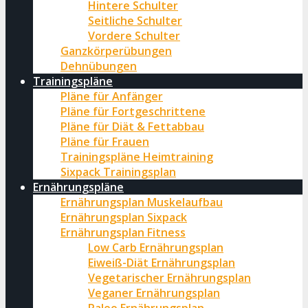
Hintere Schulter
Seitliche Schulter
Vordere Schulter
Ganzkörperübungen
Dehnübungen
Trainingspläne
Pläne für Anfänger
Pläne für Fortgeschrittene
Pläne für Diät & Fettabbau
Pläne für Frauen
Trainingspläne Heimtraining
Sixpack Trainingsplan
Ernährungspläne
Ernährungsplan Muskelaufbau
Ernährungsplan Sixpack
Ernährungsplan Fitness
Low Carb Ernährungsplan
Eiweiß-Diät Ernährungsplan
Vegetarischer Ernährungsplan
Veganer Ernährungsplan